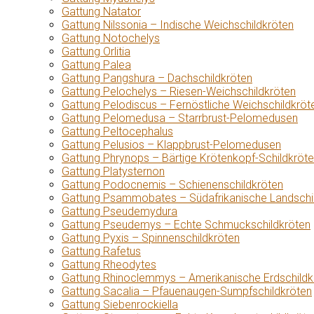
Gattung Natator
Gattung Nilssonia – Indische Weichschildkröten
Gattung Notochelys
Gattung Orlitia
Gattung Palea
Gattung Pangshura – Dachschildkröten
Gattung Pelochelys – Riesen-Weichschildkröten
Gattung Pelodiscus – Fernöstliche Weichschildkröt
Gattung Pelomedusa – Starrbrust-Pelomedusen
Gattung Peltocephalus
Gattung Pelusios – Klappbrust-Pelomedusen
Gattung Phrynops – Bärtige Krötenkopf-Schildkröt
Gattung Platysternon
Gattung Podocnemis – Schienenschildkröten
Gattung Psammobates – Südafrikanische Landschi
Gattung Pseudemydura
Gattung Pseudemys – Echte Schmuckschildkröten
Gattung Pyxis – Spinnenschildkröten
Gattung Rafetus
Gattung Rheodytes
Gattung Rhinoclemmys – Amerikanische Erdschildk
Gattung Sacalia – Pfauenaugen-Sumpfschildkröten
Gattung Siebenrockiella