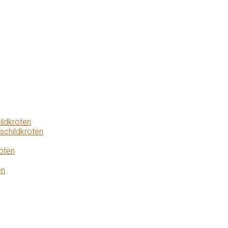
ildkröten
schildkröten
öten
en