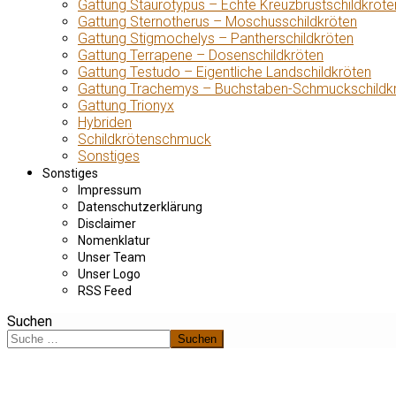
Gattung Staurotypus – Echte Kreuzbrustschildkröte
Gattung Sternotherus – Moschusschildkröten
Gattung Stigmochelys – Pantherschildkröten
Gattung Terrapene – Dosenschildkröten
Gattung Testudo – Eigentliche Landschildkröten
Gattung Trachemys – Buchstaben-Schmuckschildk
Gattung Trionyx
Hybriden
Schildkrötenschmuck
Sonstiges
Sonstiges
Impressum
Datenschutzerklärung
Disclaimer
Nomenklatur
Unser Team
Unser Logo
RSS Feed
Suchen
Suchen