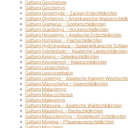
Gattung Geochelone
Gattung Geoclemys
Gattung Geoemyda – Zacken-Erdschildkröten
Gattung Glyptemys – Amerikanische Wasserschildk
Gattung Gopherus – Gopherschildkröten
Gattung Graptemys – Höckerschildkröten
Gattung Heosemys – Asiatische Erdschildkröten
Gattung Homopus – Flachschildkröten
Gattung Hydromedusa – Südamerikanische Schlang
Gattung Indotestudo – Asiatische Landschildkröten
Gattung Kinixys – Gelenkschildkröten
Gattung Kinosternon – Klappschildkröten
Gattung Lepidochelys
Gattung Leucocephalon
Gattung Lissemys – Asiatische Klappen-Weichschil
Gattung Macrochelys – Geierschildkröten
Gattung Malaclemys
Gattung Malacochersus
Gattung Malayemys
Gattung Manouria – Asiatische Waldschildkröten
Gattung Mauremys – Bachschildkröten
Gattung Mesoclemmys – Krötenkopf-Schildkröten
Gattung Morenia – Pfauenaugenschildkröten
Gattung Myuchelys