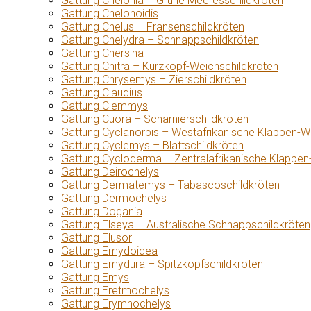
Gattung Chelonia – Grüne Meeresschildkröten
Gattung Chelonoidis
Gattung Chelus – Fransenschildkröten
Gattung Chelydra – Schnappschildkröten
Gattung Chersina
Gattung Chitra – Kurzkopf-Weichschildkröten
Gattung Chrysemys – Zierschildkröten
Gattung Claudius
Gattung Clemmys
Gattung Cuora – Scharnierschildkröten
Gattung Cyclanorbis – Westafrikanische Klappen-W
Gattung Cyclemys – Blattschildkröten
Gattung Cycloderma – Zentralafrikanische Klappen
Gattung Deirochelys
Gattung Dermatemys – Tabascoschildkröten
Gattung Dermochelys
Gattung Dogania
Gattung Elseya – Australische Schnappschildkröten
Gattung Elusor
Gattung Emydoidea
Gattung Emydura – Spitzkopfschildkröten
Gattung Emys
Gattung Eretmochelys
Gattung Erymnochelys