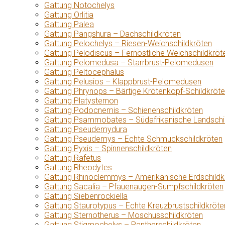
Gattung Notochelys
Gattung Orlitia
Gattung Palea
Gattung Pangshura – Dachschildkröten
Gattung Pelochelys – Riesen-Weichschildkröten
Gattung Pelodiscus – Fernöstliche Weichschildkröt
Gattung Pelomedusa – Starrbrust-Pelomedusen
Gattung Peltocephalus
Gattung Pelusios – Klappbrust-Pelomedusen
Gattung Phrynops – Bärtige Krötenkopf-Schildkröt
Gattung Platysternon
Gattung Podocnemis – Schienenschildkröten
Gattung Psammobates – Südafrikanische Landschi
Gattung Pseudemydura
Gattung Pseudemys – Echte Schmuckschildkröten
Gattung Pyxis – Spinnenschildkröten
Gattung Rafetus
Gattung Rheodytes
Gattung Rhinoclemmys – Amerikanische Erdschildk
Gattung Sacalia – Pfauenaugen-Sumpfschildkröten
Gattung Siebenrockiella
Gattung Staurotypus – Echte Kreuzbrustschildkröte
Gattung Sternotherus – Moschusschildkröten
Gattung Stigmochelys – Pantherschildkröten