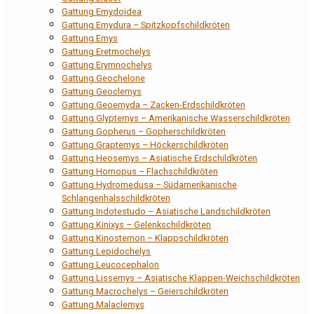
Gattung Emydoidea
Gattung Emydura – Spitzkopfschildkröten
Gattung Emys
Gattung Eretmochelys
Gattung Erymnochelys
Gattung Geochelone
Gattung Geoclemys
Gattung Geoemyda – Zacken-Erdschildkröten
Gattung Glyptemys – Amerikanische Wasserschildkröten
Gattung Gopherus – Gopherschildkröten
Gattung Graptemys – Höckerschildkröten
Gattung Heosemys – Asiatische Erdschildkröten
Gattung Homopus – Flachschildkröten
Gattung Hydromedusa – Südamerikanische
Schlangenhalsschildkröten
Gattung Indotestudo – Asiatische Landschildkröten
Gattung Kinixys – Gelenkschildkröten
Gattung Kinosternon – Klappschildkröten
Gattung Lepidochelys
Gattung Leucocephalon
Gattung Lissemys – Asiatische Klappen-Weichschildkröten
Gattung Macrochelys – Geierschildkröten
Gattung Malaclemys