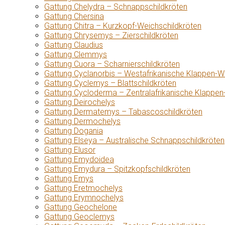
Gattung Chelydra – Schnappschildkröten
Gattung Chersina
Gattung Chitra – Kurzkopf-Weichschildkröten
Gattung Chrysemys – Zierschildkröten
Gattung Claudius
Gattung Clemmys
Gattung Cuora – Scharnierschildkröten
Gattung Cyclanorbis – Westafrikanische Klappen-W
Gattung Cyclemys – Blattschildkröten
Gattung Cycloderma – Zentralafrikanische Klappen
Gattung Deirochelys
Gattung Dermatemys – Tabascoschildkröten
Gattung Dermochelys
Gattung Dogania
Gattung Elseya – Australische Schnappschildkröten
Gattung Elusor
Gattung Emydoidea
Gattung Emydura – Spitzkopfschildkröten
Gattung Emys
Gattung Eretmochelys
Gattung Erymnochelys
Gattung Geochelone
Gattung Geoclemys