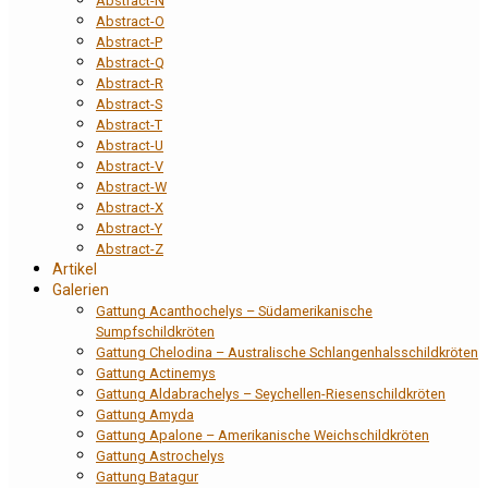
Abstract-N
Abstract-O
Abstract-P
Abstract-Q
Abstract-R
Abstract-S
Abstract-T
Abstract-U
Abstract-V
Abstract-W
Abstract-X
Abstract-Y
Abstract-Z
Artikel
Galerien
Gattung Acanthochelys – Südamerikanische
Sumpfschildkröten
Gattung Chelodina – Australische Schlangenhalsschildkröten
Gattung Actinemys
Gattung Aldabrachelys – Seychellen-Riesenschildkröten
Gattung Amyda
Gattung Apalone – Amerikanische Weichschildkröten
Gattung Astrochelys
Gattung Batagur