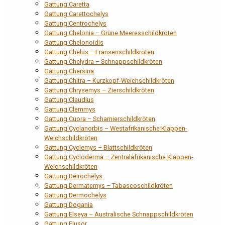
Gattung Caretta
Gattung Carettochelys
Gattung Centrochelys
Gattung Chelonia – Grüne Meeresschildkröten
Gattung Chelonoidis
Gattung Chelus – Fransenschildkröten
Gattung Chelydra – Schnappschildkröten
Gattung Chersina
Gattung Chitra – Kurzkopf-Weichschildkröten
Gattung Chrysemys – Zierschildkröten
Gattung Claudius
Gattung Clemmys
Gattung Cuora – Scharnierschildkröten
Gattung Cyclanorbis – Westafrikanische Klappen-
Weichschildkröten
Gattung Cyclemys – Blattschildkröten
Gattung Cycloderma – Zentralafrikanische Klappen-
Weichschildkröten
Gattung Deirochelys
Gattung Dermatemys – Tabascoschildkröten
Gattung Dermochelys
Gattung Dogania
Gattung Elseya – Australische Schnappschildkröten
Gattung Elusor