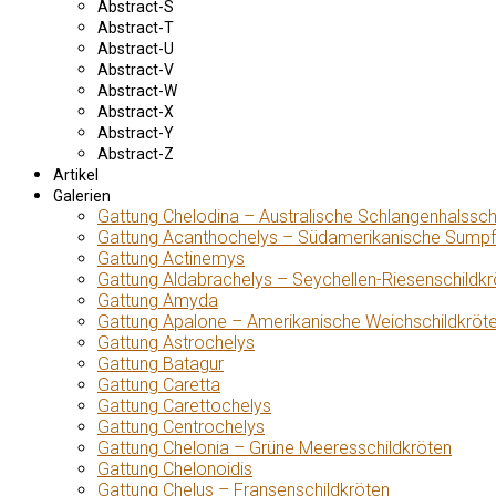
Abstract-S
Abstract-T
Abstract-U
Abstract-V
Abstract-W
Abstract-X
Abstract-Y
Abstract-Z
Artikel
Galerien
Gattung Chelodina – Australische Schlangenhalssch
Gattung Acanthochelys – Südamerikanische Sumpf
Gattung Actinemys
Gattung Aldabrachelys – Seychellen-Riesenschildkr
Gattung Amyda
Gattung Apalone – Amerikanische Weichschildkröt
Gattung Astrochelys
Gattung Batagur
Gattung Caretta
Gattung Carettochelys
Gattung Centrochelys
Gattung Chelonia – Grüne Meeresschildkröten
Gattung Chelonoidis
Gattung Chelus – Fransenschildkröten