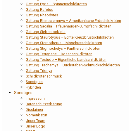
Gattung Pyxis – Spinnenschildkröten
Gattung Rafetus
Gattung Rheodytes
Gattung Rhinoclemmys – Amerikanische Erdschildkröten
Gattung Sacalia – Pfauenaugen-Sumpfschildkröten
Gattung Siebenrockiella
Gattung Staurotypus – Echte Kreuzbrustschildkröten
Gattung Sternotherus – Moschusschildkröten
Gattung Stigmochelys – Pantherschildkröten
Gattung Terrapene – Dosenschildkröten
Gattung Testudo – Eigentliche Landschildkröten
Gattung Trachemys – Buchstaben-Schmuckschildkröten
Gattung Trionyx
Schildkrötenschmuck
Sonstiges
Hybriden
Sonstiges
Impressum
Datenschutzerklärung
Disclaimer
Nomenklatur
Unser Team
Unser Logo