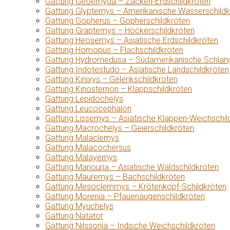
Gattung Geoemyda – Zacken-Erdschildkröten
Gattung Glyptemys – Amerikanische Wasserschildk
Gattung Gopherus – Gopherschildkröten
Gattung Graptemys – Höckerschildkröten
Gattung Heosemys – Asiatische Erdschildkröten
Gattung Homopus – Flachschildkröten
Gattung Hydromedusa – Südamerikanische Schlang
Gattung Indotestudo – Asiatische Landschildkröten
Gattung Kinixys – Gelenkschildkröten
Gattung Kinosternon – Klappschildkröten
Gattung Lepidochelys
Gattung Leucocephalon
Gattung Lissemys – Asiatische Klappen-Weichschil
Gattung Macrochelys – Geierschildkröten
Gattung Malaclemys
Gattung Malacochersus
Gattung Malayemys
Gattung Manouria – Asiatische Waldschildkröten
Gattung Mauremys – Bachschildkröten
Gattung Mesoclemmys – Krötenkopf-Schildkröten
Gattung Morenia – Pfauenaugenschildkröten
Gattung Myuchelys
Gattung Natator
Gattung Nilssonia – Indische Weichschildkröten