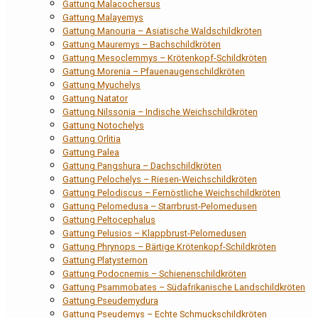
Gattung Malacochersus
Gattung Malayemys
Gattung Manouria – Asiatische Waldschildkröten
Gattung Mauremys – Bachschildkröten
Gattung Mesoclemmys – Krötenkopf-Schildkröten
Gattung Morenia – Pfauenaugenschildkröten
Gattung Myuchelys
Gattung Natator
Gattung Nilssonia – Indische Weichschildkröten
Gattung Notochelys
Gattung Orlitia
Gattung Palea
Gattung Pangshura – Dachschildkröten
Gattung Pelochelys – Riesen-Weichschildkröten
Gattung Pelodiscus – Fernöstliche Weichschildkröten
Gattung Pelomedusa – Starrbrust-Pelomedusen
Gattung Peltocephalus
Gattung Pelusios – Klappbrust-Pelomedusen
Gattung Phrynops – Bärtige Krötenkopf-Schildkröten
Gattung Platysternon
Gattung Podocnemis – Schienenschildkröten
Gattung Psammobates – Südafrikanische Landschildkröten
Gattung Pseudemydura
Gattung Pseudemys – Echte Schmuckschildkröten