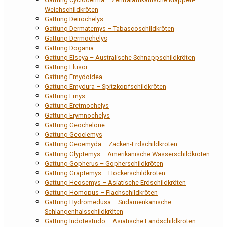
Weichschildkröten
Gattung Deirochelys
Gattung Dermatemys – Tabascoschildkröten
Gattung Dermochelys
Gattung Dogania
Gattung Elseya – Australische Schnappschildkröten
Gattung Elusor
Gattung Emydoidea
Gattung Emydura – Spitzkopfschildkröten
Gattung Emys
Gattung Eretmochelys
Gattung Erymnochelys
Gattung Geochelone
Gattung Geoclemys
Gattung Geoemyda – Zacken-Erdschildkröten
Gattung Glyptemys – Amerikanische Wasserschildkröten
Gattung Gopherus – Gopherschildkröten
Gattung Graptemys – Höckerschildkröten
Gattung Heosemys – Asiatische Erdschildkröten
Gattung Homopus – Flachschildkröten
Gattung Hydromedusa – Südamerikanische
Schlangenhalsschildkröten
Gattung Indotestudo – Asiatische Landschildkröten