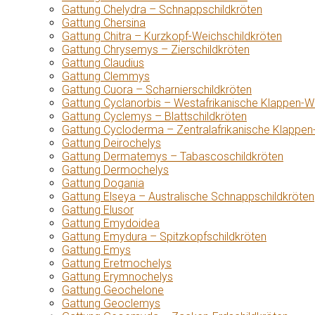
Gattung Chelydra – Schnappschildkröten
Gattung Chersina
Gattung Chitra – Kurzkopf-Weichschildkröten
Gattung Chrysemys – Zierschildkröten
Gattung Claudius
Gattung Clemmys
Gattung Cuora – Scharnierschildkröten
Gattung Cyclanorbis – Westafrikanische Klappen-W
Gattung Cyclemys – Blattschildkröten
Gattung Cycloderma – Zentralafrikanische Klappen
Gattung Deirochelys
Gattung Dermatemys – Tabascoschildkröten
Gattung Dermochelys
Gattung Dogania
Gattung Elseya – Australische Schnappschildkröten
Gattung Elusor
Gattung Emydoidea
Gattung Emydura – Spitzkopfschildkröten
Gattung Emys
Gattung Eretmochelys
Gattung Erymnochelys
Gattung Geochelone
Gattung Geoclemys