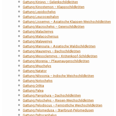
Gattung Kinixys – Gelenkschildkröten
Gattung Kinosternon – Klappschildkröten
Gattung Lepidochelys
Gattung Leucocephalon
Gattung Lissemys – Asiatische Klappen-Weichschildkröten
Gattung Macrochelys – Geierschildkröten
Gattung Malaclemys
Gattung Malacochersus
Gattung Malayemys
Gattung Manouria – Asiatische Waldschildkröten
Gattung Mauremys – Bachschildkröten
Gattung Mesoclemmys – Krötenkopf-Schildkröten
Gattung Morenia – Pfauenaugenschildkröten
Gattung Myuchelys
Gattung Natator
Gattung Nilssonia – Indische Weichschildkröten
Gattung Notochelys
Gattung Orlitia
Gattung Palea
Gattung Pangshura – Dachschildkröten
Gattung Pelochelys – Riesen-Weichschildkröten
Gattung Pelodiscus – Fernöstliche Weichschildkröten
Gattung Pelomedusa – Starrbrust-Pelomedusen
Gattung Peltocephalus