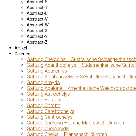
Abstract-S
Abstract-T
Abstract-U
Abstract-V
Abstract-W
Abstract-X
Abstract-Y
Abstract-Z
Artikel
Galerien
Gattung Chelodina – Australische Schlangenhalssch
Gattung Acanthochelys – Südamerikanische Sumpf
Gattung Actinemys
Gattung Aldabrachelys – Seychellen-Riesenschildkr
Gattung Amyda
Gattung Apalone – Amerikanische Weichschildkröt
Gattung Astrochelys
Gattung Batagur
Gattung Caretta
Gattung Carettochelys
Gattung Centrochelys
Gattung Chelonia – Grüne Meeresschildkröten
Gattung Chelonoidis
Gattung Chelus – Fransenschildkröten