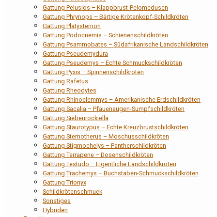
Gattung Pelusios – Klappbrust-Pelomedusen
Gattung Phrynops – Bärtige Krötenkopf-Schildkröten
Gattung Platysternon
Gattung Podocnemis – Schienenschildkröten
Gattung Psammobates – Südafrikanische Landschildkröten
Gattung Pseudemydura
Gattung Pseudemys – Echte Schmuckschildkröten
Gattung Pyxis – Spinnenschildkröten
Gattung Rafetus
Gattung Rheodytes
Gattung Rhinoclemmys – Amerikanische Erdschildkröten
Gattung Sacalia – Pfauenaugen-Sumpfschildkröten
Gattung Siebenrockiella
Gattung Staurotypus – Echte Kreuzbrustschildkröten
Gattung Sternotherus – Moschusschildkröten
Gattung Stigmochelys – Pantherschildkröten
Gattung Terrapene – Dosenschildkröten
Gattung Testudo – Eigentliche Landschildkröten
Gattung Trachemys – Buchstaben-Schmuckschildkröten
Gattung Trionyx
Schildkrötenschmuck
Sonstiges
Hybriden