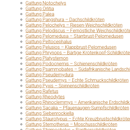
Gattung Notochelys
Gattung Orlitia
Gattung Palea
Gattung Pangshura – Dachschildkröten
Gattung Pelochelys – Riesen-Weichschildkröten
Gattung Pelodiscus – Fernöstliche Weichschildkröt
Gattung Pelomedusa – Starrbrust-Pelomedusen
Gattung Peltocephalus
Gattung Pelusios – Klappbrust-Pelomedusen
Gattung Phrynops – Bärtige Krötenkopf-Schildkröt
Gattung Platysternon
Gattung Podocnemis – Schienenschildkröten
Gattung Psammobates – Südafrikanische Landschi
Gattung Pseudemydura
Gattung Pseudemys – Echte Schmuckschildkröten
Gattung Pyxis – Spinnenschildkröten
Gattung Rafetus
Gattung Rheodytes
Gattung Rhinoclemmys – Amerikanische Erdschildk
Gattung Sacalia – Pfauenaugen-Sumpfschildkröten
Gattung Siebenrockiella
Gattung Staurotypus – Echte Kreuzbrustschildkröte
Gattung Sternotherus – Moschusschildkröten
Gattung Stigmochelys – Pantherschildkröten