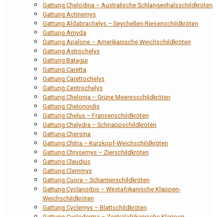
Gattung Chelodina – Australische Schlangenhalsschildkröten
Gattung Actinemys
Gattung Aldabrachelys – Seychellen-Riesenschildkröten
Gattung Amyda
Gattung Apalone – Amerikanische Weichschildkröten
Gattung Astrochelys
Gattung Batagur
Gattung Caretta
Gattung Carettochelys
Gattung Centrochelys
Gattung Chelonia – Grüne Meeresschildkröten
Gattung Chelonoidis
Gattung Chelus – Fransenschildkröten
Gattung Chelydra – Schnappschildkröten
Gattung Chersina
Gattung Chitra – Kurzkopf-Weichschildkröten
Gattung Chrysemys – Zierschildkröten
Gattung Claudius
Gattung Clemmys
Gattung Cuora – Scharnierschildkröten
Gattung Cyclanorbis – Westafrikanische Klappen-
Weichschildkröten
Gattung Cyclemys – Blattschildkröten
Gattung Cycloderma – Zentralafrikanische Klappen-