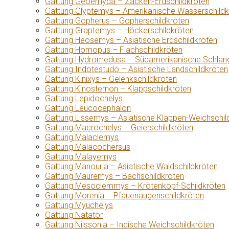
Gattung Geoemyda – Zacken-Erdschildkröten
Gattung Glyptemys – Amerikanische Wasserschildk
Gattung Gopherus – Gopherschildkröten
Gattung Graptemys – Höckerschildkröten
Gattung Heosemys – Asiatische Erdschildkröten
Gattung Homopus – Flachschildkröten
Gattung Hydromedusa – Südamerikanische Schlang
Gattung Indotestudo – Asiatische Landschildkröten
Gattung Kinixys – Gelenkschildkröten
Gattung Kinosternon – Klappschildkröten
Gattung Lepidochelys
Gattung Leucocephalon
Gattung Lissemys – Asiatische Klappen-Weichschil
Gattung Macrochelys – Geierschildkröten
Gattung Malaclemys
Gattung Malacochersus
Gattung Malayemys
Gattung Manouria – Asiatische Waldschildkröten
Gattung Mauremys – Bachschildkröten
Gattung Mesoclemmys – Krötenkopf-Schildkröten
Gattung Morenia – Pfauenaugenschildkröten
Gattung Myuchelys
Gattung Natator
Gattung Nilssonia – Indische Weichschildkröten