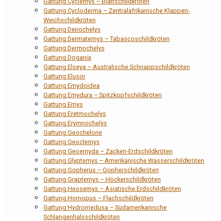
Gattung Cyclemys – Blattschildkröten
Gattung Cycloderma – Zentralafrikanische Klappen-
Weichschildkröten
Gattung Deirochelys
Gattung Dermatemys – Tabascoschildkröten
Gattung Dermochelys
Gattung Dogania
Gattung Elseya – Australische Schnappschildkröten
Gattung Elusor
Gattung Emydoidea
Gattung Emydura – Spitzkopfschildkröten
Gattung Emys
Gattung Eretmochelys
Gattung Erymnochelys
Gattung Geochelone
Gattung Geoclemys
Gattung Geoemyda – Zacken-Erdschildkröten
Gattung Glyptemys – Amerikanische Wasserschildkröten
Gattung Gopherus – Gopherschildkröten
Gattung Graptemys – Höckerschildkröten
Gattung Heosemys – Asiatische Erdschildkröten
Gattung Homopus – Flachschildkröten
Gattung Hydromedusa – Südamerikanische
Schlangenhalsschildkröten