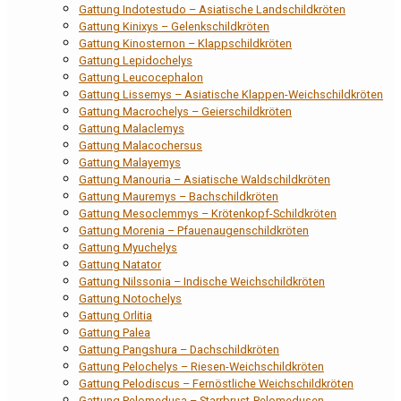
Gattung Indotestudo – Asiatische Landschildkröten
Gattung Kinixys – Gelenkschildkröten
Gattung Kinosternon – Klappschildkröten
Gattung Lepidochelys
Gattung Leucocephalon
Gattung Lissemys – Asiatische Klappen-Weichschildkröten
Gattung Macrochelys – Geierschildkröten
Gattung Malaclemys
Gattung Malacochersus
Gattung Malayemys
Gattung Manouria – Asiatische Waldschildkröten
Gattung Mauremys – Bachschildkröten
Gattung Mesoclemmys – Krötenkopf-Schildkröten
Gattung Morenia – Pfauenaugenschildkröten
Gattung Myuchelys
Gattung Natator
Gattung Nilssonia – Indische Weichschildkröten
Gattung Notochelys
Gattung Orlitia
Gattung Palea
Gattung Pangshura – Dachschildkröten
Gattung Pelochelys – Riesen-Weichschildkröten
Gattung Pelodiscus – Fernöstliche Weichschildkröten
Gattung Pelomedusa – Starrbrust-Pelomedusen