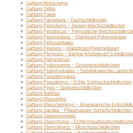
Gattung Notochelys
Gattung Orlitia
Gattung Palea
Gattung Pangshura – Dachschildkröten
Gattung Pelochelys – Riesen-Weichschildkröten
Gattung Pelodiscus – Fernöstliche Weichschildkröt
Gattung Pelomedusa – Starrbrust-Pelomedusen
Gattung Peltocephalus
Gattung Pelusios – Klappbrust-Pelomedusen
Gattung Phrynops – Bärtige Krötenkopf-Schildkröt
Gattung Platysternon
Gattung Podocnemis – Schienenschildkröten
Gattung Psammobates – Südafrikanische Landschi
Gattung Pseudemydura
Gattung Pseudemys – Echte Schmuckschildkröten
Gattung Pyxis – Spinnenschildkröten
Gattung Rafetus
Gattung Rheodytes
Gattung Rhinoclemmys – Amerikanische Erdschildk
Gattung Sacalia – Pfauenaugen-Sumpfschildkröten
Gattung Siebenrockiella
Gattung Staurotypus – Echte Kreuzbrustschildkröte
Gattung Sternotherus – Moschusschildkröten
Gattung Stigmochelys – Pantherschildkröten