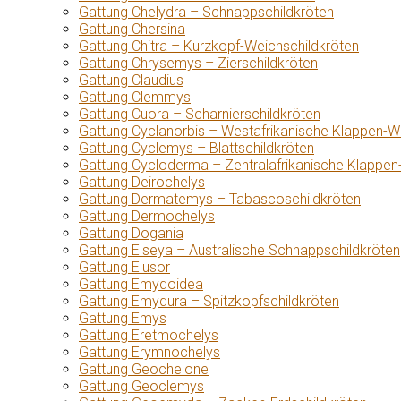
Gattung Chelydra – Schnappschildkröten
Gattung Chersina
Gattung Chitra – Kurzkopf-Weichschildkröten
Gattung Chrysemys – Zierschildkröten
Gattung Claudius
Gattung Clemmys
Gattung Cuora – Scharnierschildkröten
Gattung Cyclanorbis – Westafrikanische Klappen-W
Gattung Cyclemys – Blattschildkröten
Gattung Cycloderma – Zentralafrikanische Klappen
Gattung Deirochelys
Gattung Dermatemys – Tabascoschildkröten
Gattung Dermochelys
Gattung Dogania
Gattung Elseya – Australische Schnappschildkröten
Gattung Elusor
Gattung Emydoidea
Gattung Emydura – Spitzkopfschildkröten
Gattung Emys
Gattung Eretmochelys
Gattung Erymnochelys
Gattung Geochelone
Gattung Geoclemys