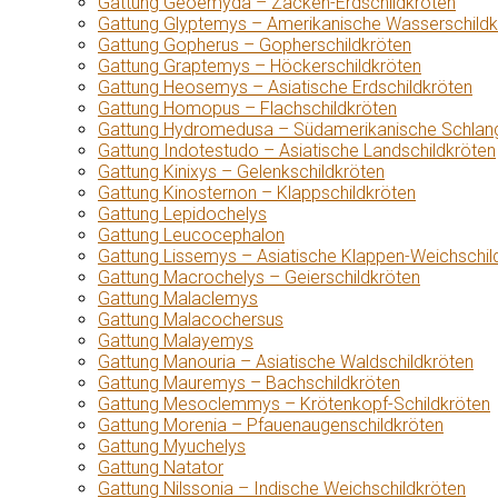
Gattung Geoemyda – Zacken-Erdschildkröten
Gattung Glyptemys – Amerikanische Wasserschildk
Gattung Gopherus – Gopherschildkröten
Gattung Graptemys – Höckerschildkröten
Gattung Heosemys – Asiatische Erdschildkröten
Gattung Homopus – Flachschildkröten
Gattung Hydromedusa – Südamerikanische Schlang
Gattung Indotestudo – Asiatische Landschildkröten
Gattung Kinixys – Gelenkschildkröten
Gattung Kinosternon – Klappschildkröten
Gattung Lepidochelys
Gattung Leucocephalon
Gattung Lissemys – Asiatische Klappen-Weichschil
Gattung Macrochelys – Geierschildkröten
Gattung Malaclemys
Gattung Malacochersus
Gattung Malayemys
Gattung Manouria – Asiatische Waldschildkröten
Gattung Mauremys – Bachschildkröten
Gattung Mesoclemmys – Krötenkopf-Schildkröten
Gattung Morenia – Pfauenaugenschildkröten
Gattung Myuchelys
Gattung Natator
Gattung Nilssonia – Indische Weichschildkröten