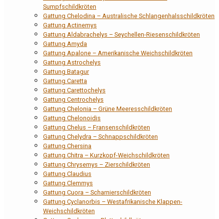
Sumpfschildkröten
Gattung Chelodina – Australische Schlangenhalsschildkröten
Gattung Actinemys
Gattung Aldabrachelys – Seychellen-Riesenschildkröten
Gattung Amyda
Gattung Apalone – Amerikanische Weichschildkröten
Gattung Astrochelys
Gattung Batagur
Gattung Caretta
Gattung Carettochelys
Gattung Centrochelys
Gattung Chelonia – Grüne Meeresschildkröten
Gattung Chelonoidis
Gattung Chelus – Fransenschildkröten
Gattung Chelydra – Schnappschildkröten
Gattung Chersina
Gattung Chitra – Kurzkopf-Weichschildkröten
Gattung Chrysemys – Zierschildkröten
Gattung Claudius
Gattung Clemmys
Gattung Cuora – Scharnierschildkröten
Gattung Cyclanorbis – Westafrikanische Klappen-
Weichschildkröten