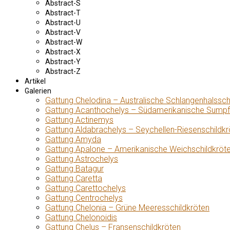
Abstract-S
Abstract-T
Abstract-U
Abstract-V
Abstract-W
Abstract-X
Abstract-Y
Abstract-Z
Artikel
Galerien
Gattung Chelodina – Australische Schlangenhalssch
Gattung Acanthochelys – Südamerikanische Sumpf
Gattung Actinemys
Gattung Aldabrachelys – Seychellen-Riesenschildkr
Gattung Amyda
Gattung Apalone – Amerikanische Weichschildkröt
Gattung Astrochelys
Gattung Batagur
Gattung Caretta
Gattung Carettochelys
Gattung Centrochelys
Gattung Chelonia – Grüne Meeresschildkröten
Gattung Chelonoidis
Gattung Chelus – Fransenschildkröten