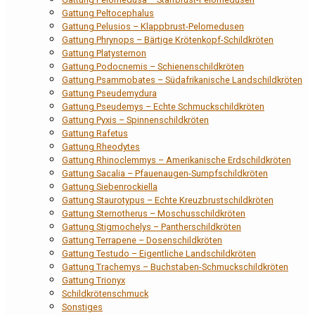
Gattung Peltocephalus
Gattung Pelusios – Klappbrust-Pelomedusen
Gattung Phrynops – Bärtige Krötenkopf-Schildkröten
Gattung Platysternon
Gattung Podocnemis – Schienenschildkröten
Gattung Psammobates – Südafrikanische Landschildkröten
Gattung Pseudemydura
Gattung Pseudemys – Echte Schmuckschildkröten
Gattung Pyxis – Spinnenschildkröten
Gattung Rafetus
Gattung Rheodytes
Gattung Rhinoclemmys – Amerikanische Erdschildkröten
Gattung Sacalia – Pfauenaugen-Sumpfschildkröten
Gattung Siebenrockiella
Gattung Staurotypus – Echte Kreuzbrustschildkröten
Gattung Sternotherus – Moschusschildkröten
Gattung Stigmochelys – Pantherschildkröten
Gattung Terrapene – Dosenschildkröten
Gattung Testudo – Eigentliche Landschildkröten
Gattung Trachemys – Buchstaben-Schmuckschildkröten
Gattung Trionyx
Schildkrötenschmuck
Sonstiges