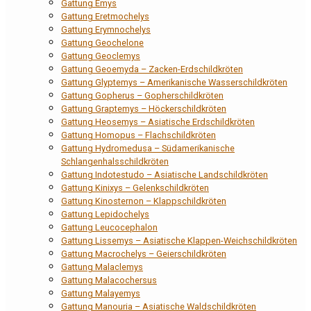
Gattung Emys
Gattung Eretmochelys
Gattung Erymnochelys
Gattung Geochelone
Gattung Geoclemys
Gattung Geoemyda – Zacken-Erdschildkröten
Gattung Glyptemys – Amerikanische Wasserschildkröten
Gattung Gopherus – Gopherschildkröten
Gattung Graptemys – Höckerschildkröten
Gattung Heosemys – Asiatische Erdschildkröten
Gattung Homopus – Flachschildkröten
Gattung Hydromedusa – Südamerikanische
Schlangenhalsschildkröten
Gattung Indotestudo – Asiatische Landschildkröten
Gattung Kinixys – Gelenkschildkröten
Gattung Kinosternon – Klappschildkröten
Gattung Lepidochelys
Gattung Leucocephalon
Gattung Lissemys – Asiatische Klappen-Weichschildkröten
Gattung Macrochelys – Geierschildkröten
Gattung Malaclemys
Gattung Malacochersus
Gattung Malayemys
Gattung Manouria – Asiatische Waldschildkröten