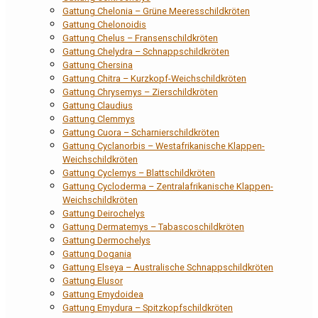
Gattung Chelonia – Grüne Meeresschildkröten
Gattung Chelonoidis
Gattung Chelus – Fransenschildkröten
Gattung Chelydra – Schnappschildkröten
Gattung Chersina
Gattung Chitra – Kurzkopf-Weichschildkröten
Gattung Chrysemys – Zierschildkröten
Gattung Claudius
Gattung Clemmys
Gattung Cuora – Scharnierschildkröten
Gattung Cyclanorbis – Westafrikanische Klappen-
Weichschildkröten
Gattung Cyclemys – Blattschildkröten
Gattung Cycloderma – Zentralafrikanische Klappen-
Weichschildkröten
Gattung Deirochelys
Gattung Dermatemys – Tabascoschildkröten
Gattung Dermochelys
Gattung Dogania
Gattung Elseya – Australische Schnappschildkröten
Gattung Elusor
Gattung Emydoidea
Gattung Emydura – Spitzkopfschildkröten