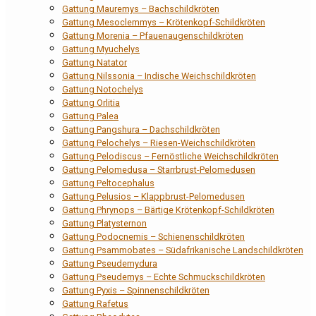
Gattung Mauremys – Bachschildkröten
Gattung Mesoclemmys – Krötenkopf-Schildkröten
Gattung Morenia – Pfauenaugenschildkröten
Gattung Myuchelys
Gattung Natator
Gattung Nilssonia – Indische Weichschildkröten
Gattung Notochelys
Gattung Orlitia
Gattung Palea
Gattung Pangshura – Dachschildkröten
Gattung Pelochelys – Riesen-Weichschildkröten
Gattung Pelodiscus – Fernöstliche Weichschildkröten
Gattung Pelomedusa – Starrbrust-Pelomedusen
Gattung Peltocephalus
Gattung Pelusios – Klappbrust-Pelomedusen
Gattung Phrynops – Bärtige Krötenkopf-Schildkröten
Gattung Platysternon
Gattung Podocnemis – Schienenschildkröten
Gattung Psammobates – Südafrikanische Landschildkröten
Gattung Pseudemydura
Gattung Pseudemys – Echte Schmuckschildkröten
Gattung Pyxis – Spinnenschildkröten
Gattung Rafetus