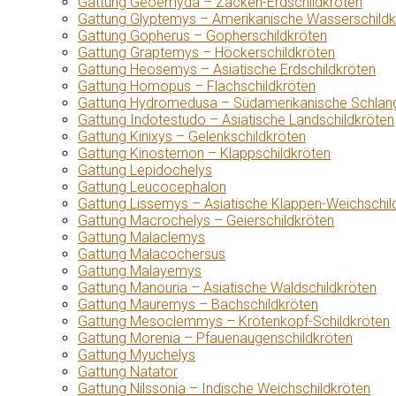
Gattung Geoemyda – Zacken-Erdschildkröten
Gattung Glyptemys – Amerikanische Wasserschildk
Gattung Gopherus – Gopherschildkröten
Gattung Graptemys – Höckerschildkröten
Gattung Heosemys – Asiatische Erdschildkröten
Gattung Homopus – Flachschildkröten
Gattung Hydromedusa – Südamerikanische Schlang
Gattung Indotestudo – Asiatische Landschildkröten
Gattung Kinixys – Gelenkschildkröten
Gattung Kinosternon – Klappschildkröten
Gattung Lepidochelys
Gattung Leucocephalon
Gattung Lissemys – Asiatische Klappen-Weichschil
Gattung Macrochelys – Geierschildkröten
Gattung Malaclemys
Gattung Malacochersus
Gattung Malayemys
Gattung Manouria – Asiatische Waldschildkröten
Gattung Mauremys – Bachschildkröten
Gattung Mesoclemmys – Krötenkopf-Schildkröten
Gattung Morenia – Pfauenaugenschildkröten
Gattung Myuchelys
Gattung Natator
Gattung Nilssonia – Indische Weichschildkröten