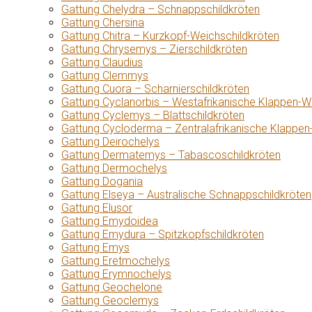
Gattung Chelydra – Schnappschildkröten
Gattung Chersina
Gattung Chitra – Kurzkopf-Weichschildkröten
Gattung Chrysemys – Zierschildkröten
Gattung Claudius
Gattung Clemmys
Gattung Cuora – Scharnierschildkröten
Gattung Cyclanorbis – Westafrikanische Klappen-W
Gattung Cyclemys – Blattschildkröten
Gattung Cycloderma – Zentralafrikanische Klappen
Gattung Deirochelys
Gattung Dermatemys – Tabascoschildkröten
Gattung Dermochelys
Gattung Dogania
Gattung Elseya – Australische Schnappschildkröten
Gattung Elusor
Gattung Emydoidea
Gattung Emydura – Spitzkopfschildkröten
Gattung Emys
Gattung Eretmochelys
Gattung Erymnochelys
Gattung Geochelone
Gattung Geoclemys