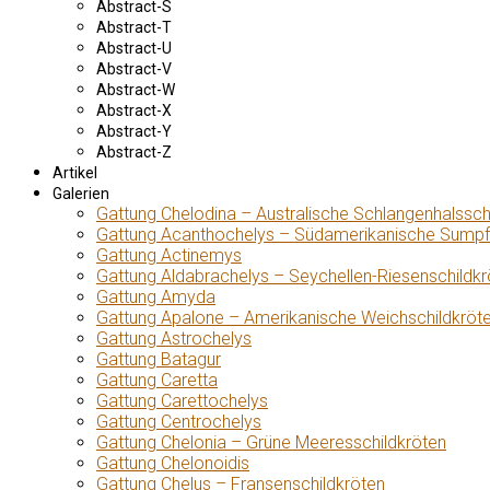
Abstract-S
Abstract-T
Abstract-U
Abstract-V
Abstract-W
Abstract-X
Abstract-Y
Abstract-Z
Artikel
Galerien
Gattung Chelodina – Australische Schlangenhalssch
Gattung Acanthochelys – Südamerikanische Sumpf
Gattung Actinemys
Gattung Aldabrachelys – Seychellen-Riesenschildkr
Gattung Amyda
Gattung Apalone – Amerikanische Weichschildkröt
Gattung Astrochelys
Gattung Batagur
Gattung Caretta
Gattung Carettochelys
Gattung Centrochelys
Gattung Chelonia – Grüne Meeresschildkröten
Gattung Chelonoidis
Gattung Chelus – Fransenschildkröten