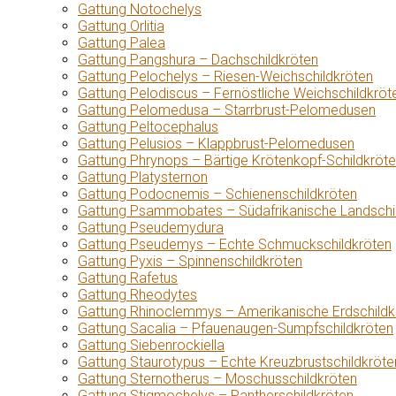
Gattung Notochelys
Gattung Orlitia
Gattung Palea
Gattung Pangshura – Dachschildkröten
Gattung Pelochelys – Riesen-Weichschildkröten
Gattung Pelodiscus – Fernöstliche Weichschildkröt
Gattung Pelomedusa – Starrbrust-Pelomedusen
Gattung Peltocephalus
Gattung Pelusios – Klappbrust-Pelomedusen
Gattung Phrynops – Bärtige Krötenkopf-Schildkröt
Gattung Platysternon
Gattung Podocnemis – Schienenschildkröten
Gattung Psammobates – Südafrikanische Landschi
Gattung Pseudemydura
Gattung Pseudemys – Echte Schmuckschildkröten
Gattung Pyxis – Spinnenschildkröten
Gattung Rafetus
Gattung Rheodytes
Gattung Rhinoclemmys – Amerikanische Erdschildk
Gattung Sacalia – Pfauenaugen-Sumpfschildkröten
Gattung Siebenrockiella
Gattung Staurotypus – Echte Kreuzbrustschildkröte
Gattung Sternotherus – Moschusschildkröten
Gattung Stigmochelys – Pantherschildkröten