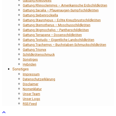
Gattung Rheodytes
Gattung Rhinoclemmys – Amerikanische Erdschildkröten
Gattung Sacalia – Pfauenaugen-Sumpfschildkröten
Gattung Siebenrockiella
Gattung Staurotypus – Echte Kreuzbrustschildkröten
Gattung Sternotherus – Moschusschildkröten
Gattung Stigmochelys – Pantherschildkröten
Gattung Terrapene – Dosenschildkröten
Gattung Testudo – Eigentliche Landschildkröten
Gattung Trachemys – Buchstaben-Schmuckschildkröten
Gattung Trionyx
Schildkrötenschmuck
Sonstiges
Hybriden
Sonstiges
Impressum
Datenschutzerklärung
Disclaimer
Nomenklatur
Unser Team
Unser Logo
RSS Feed