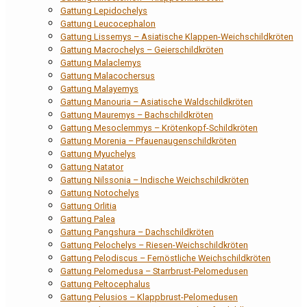
Gattung Lepidochelys
Gattung Leucocephalon
Gattung Lissemys – Asiatische Klappen-Weichschildkröten
Gattung Macrochelys – Geierschildkröten
Gattung Malaclemys
Gattung Malacochersus
Gattung Malayemys
Gattung Manouria – Asiatische Waldschildkröten
Gattung Mauremys – Bachschildkröten
Gattung Mesoclemmys – Krötenkopf-Schildkröten
Gattung Morenia – Pfauenaugenschildkröten
Gattung Myuchelys
Gattung Natator
Gattung Nilssonia – Indische Weichschildkröten
Gattung Notochelys
Gattung Orlitia
Gattung Palea
Gattung Pangshura – Dachschildkröten
Gattung Pelochelys – Riesen-Weichschildkröten
Gattung Pelodiscus – Fernöstliche Weichschildkröten
Gattung Pelomedusa – Starrbrust-Pelomedusen
Gattung Peltocephalus
Gattung Pelusios – Klappbrust-Pelomedusen