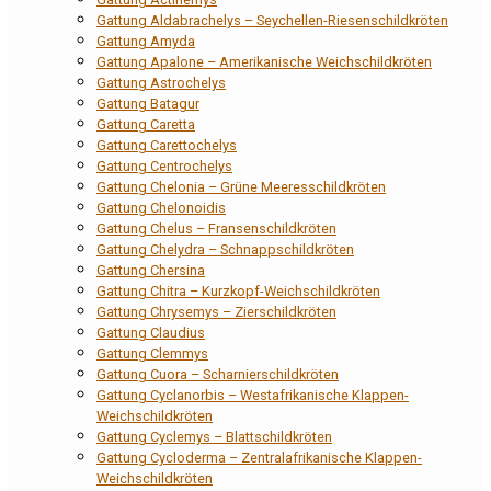
Gattung Aldabrachelys – Seychellen-Riesenschildkröten
Gattung Amyda
Gattung Apalone – Amerikanische Weichschildkröten
Gattung Astrochelys
Gattung Batagur
Gattung Caretta
Gattung Carettochelys
Gattung Centrochelys
Gattung Chelonia – Grüne Meeresschildkröten
Gattung Chelonoidis
Gattung Chelus – Fransenschildkröten
Gattung Chelydra – Schnappschildkröten
Gattung Chersina
Gattung Chitra – Kurzkopf-Weichschildkröten
Gattung Chrysemys – Zierschildkröten
Gattung Claudius
Gattung Clemmys
Gattung Cuora – Scharnierschildkröten
Gattung Cyclanorbis – Westafrikanische Klappen-
Weichschildkröten
Gattung Cyclemys – Blattschildkröten
Gattung Cycloderma – Zentralafrikanische Klappen-
Weichschildkröten