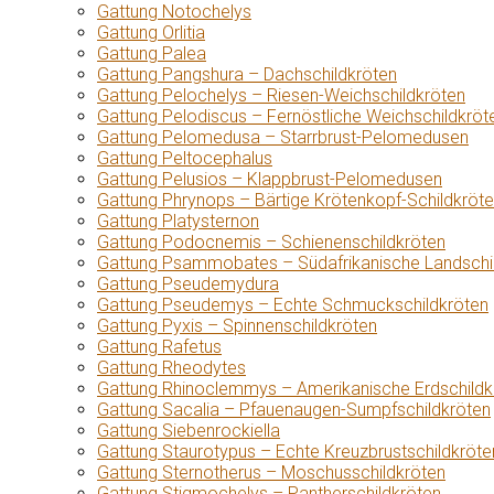
Gattung Notochelys
Gattung Orlitia
Gattung Palea
Gattung Pangshura – Dachschildkröten
Gattung Pelochelys – Riesen-Weichschildkröten
Gattung Pelodiscus – Fernöstliche Weichschildkröt
Gattung Pelomedusa – Starrbrust-Pelomedusen
Gattung Peltocephalus
Gattung Pelusios – Klappbrust-Pelomedusen
Gattung Phrynops – Bärtige Krötenkopf-Schildkröt
Gattung Platysternon
Gattung Podocnemis – Schienenschildkröten
Gattung Psammobates – Südafrikanische Landschi
Gattung Pseudemydura
Gattung Pseudemys – Echte Schmuckschildkröten
Gattung Pyxis – Spinnenschildkröten
Gattung Rafetus
Gattung Rheodytes
Gattung Rhinoclemmys – Amerikanische Erdschildk
Gattung Sacalia – Pfauenaugen-Sumpfschildkröten
Gattung Siebenrockiella
Gattung Staurotypus – Echte Kreuzbrustschildkröte
Gattung Sternotherus – Moschusschildkröten
Gattung Stigmochelys – Pantherschildkröten