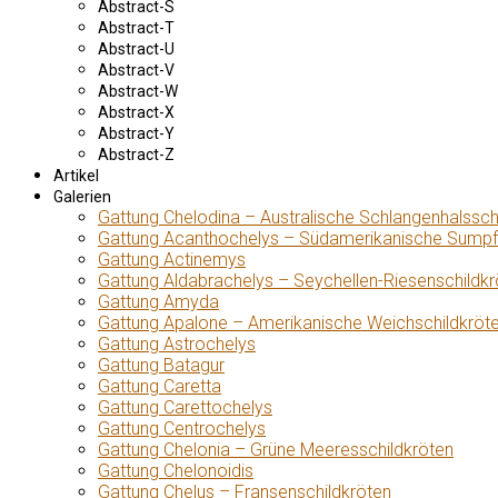
Abstract-S
Abstract-T
Abstract-U
Abstract-V
Abstract-W
Abstract-X
Abstract-Y
Abstract-Z
Artikel
Galerien
Gattung Chelodina – Australische Schlangenhalssch
Gattung Acanthochelys – Südamerikanische Sumpf
Gattung Actinemys
Gattung Aldabrachelys – Seychellen-Riesenschildkr
Gattung Amyda
Gattung Apalone – Amerikanische Weichschildkröt
Gattung Astrochelys
Gattung Batagur
Gattung Caretta
Gattung Carettochelys
Gattung Centrochelys
Gattung Chelonia – Grüne Meeresschildkröten
Gattung Chelonoidis
Gattung Chelus – Fransenschildkröten