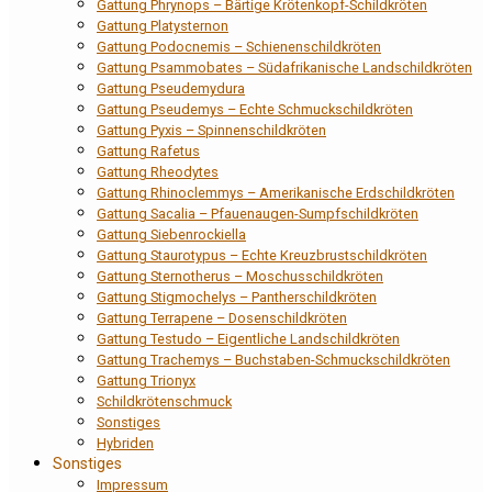
Gattung Phrynops – Bärtige Krötenkopf-Schildkröten
Gattung Platysternon
Gattung Podocnemis – Schienenschildkröten
Gattung Psammobates – Südafrikanische Landschildkröten
Gattung Pseudemydura
Gattung Pseudemys – Echte Schmuckschildkröten
Gattung Pyxis – Spinnenschildkröten
Gattung Rafetus
Gattung Rheodytes
Gattung Rhinoclemmys – Amerikanische Erdschildkröten
Gattung Sacalia – Pfauenaugen-Sumpfschildkröten
Gattung Siebenrockiella
Gattung Staurotypus – Echte Kreuzbrustschildkröten
Gattung Sternotherus – Moschusschildkröten
Gattung Stigmochelys – Pantherschildkröten
Gattung Terrapene – Dosenschildkröten
Gattung Testudo – Eigentliche Landschildkröten
Gattung Trachemys – Buchstaben-Schmuckschildkröten
Gattung Trionyx
Schildkrötenschmuck
Sonstiges
Hybriden
Sonstiges
Impressum