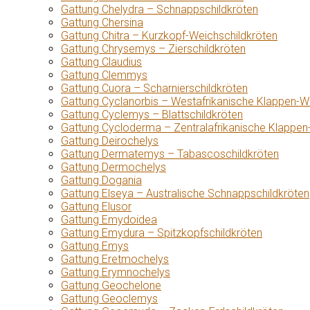
Gattung Chelydra – Schnappschildkröten
Gattung Chersina
Gattung Chitra – Kurzkopf-Weichschildkröten
Gattung Chrysemys – Zierschildkröten
Gattung Claudius
Gattung Clemmys
Gattung Cuora – Scharnierschildkröten
Gattung Cyclanorbis – Westafrikanische Klappen-W
Gattung Cyclemys – Blattschildkröten
Gattung Cycloderma – Zentralafrikanische Klappen
Gattung Deirochelys
Gattung Dermatemys – Tabascoschildkröten
Gattung Dermochelys
Gattung Dogania
Gattung Elseya – Australische Schnappschildkröten
Gattung Elusor
Gattung Emydoidea
Gattung Emydura – Spitzkopfschildkröten
Gattung Emys
Gattung Eretmochelys
Gattung Erymnochelys
Gattung Geochelone
Gattung Geoclemys