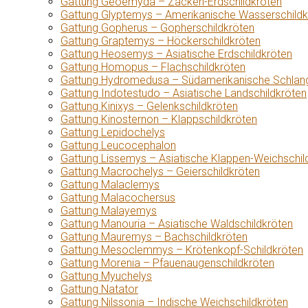
Gattung Geoemyda – Zacken-Erdschildkröten
Gattung Glyptemys – Amerikanische Wasserschildk
Gattung Gopherus – Gopherschildkröten
Gattung Graptemys – Höckerschildkröten
Gattung Heosemys – Asiatische Erdschildkröten
Gattung Homopus – Flachschildkröten
Gattung Hydromedusa – Südamerikanische Schlang
Gattung Indotestudo – Asiatische Landschildkröten
Gattung Kinixys – Gelenkschildkröten
Gattung Kinosternon – Klappschildkröten
Gattung Lepidochelys
Gattung Leucocephalon
Gattung Lissemys – Asiatische Klappen-Weichschil
Gattung Macrochelys – Geierschildkröten
Gattung Malaclemys
Gattung Malacochersus
Gattung Malayemys
Gattung Manouria – Asiatische Waldschildkröten
Gattung Mauremys – Bachschildkröten
Gattung Mesoclemmys – Krötenkopf-Schildkröten
Gattung Morenia – Pfauenaugenschildkröten
Gattung Myuchelys
Gattung Natator
Gattung Nilssonia – Indische Weichschildkröten