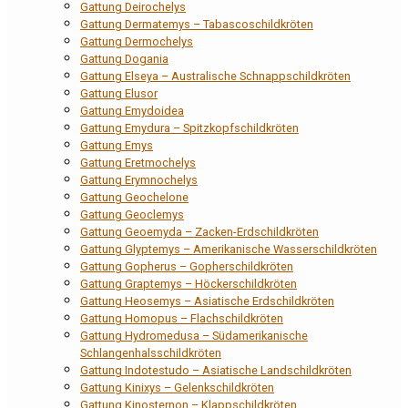
Gattung Deirochelys
Gattung Dermatemys – Tabascoschildkröten
Gattung Dermochelys
Gattung Dogania
Gattung Elseya – Australische Schnappschildkröten
Gattung Elusor
Gattung Emydoidea
Gattung Emydura – Spitzkopfschildkröten
Gattung Emys
Gattung Eretmochelys
Gattung Erymnochelys
Gattung Geochelone
Gattung Geoclemys
Gattung Geoemyda – Zacken-Erdschildkröten
Gattung Glyptemys – Amerikanische Wasserschildkröten
Gattung Gopherus – Gopherschildkröten
Gattung Graptemys – Höckerschildkröten
Gattung Heosemys – Asiatische Erdschildkröten
Gattung Homopus – Flachschildkröten
Gattung Hydromedusa – Südamerikanische
Schlangenhalsschildkröten
Gattung Indotestudo – Asiatische Landschildkröten
Gattung Kinixys – Gelenkschildkröten
Gattung Kinosternon – Klappschildkröten