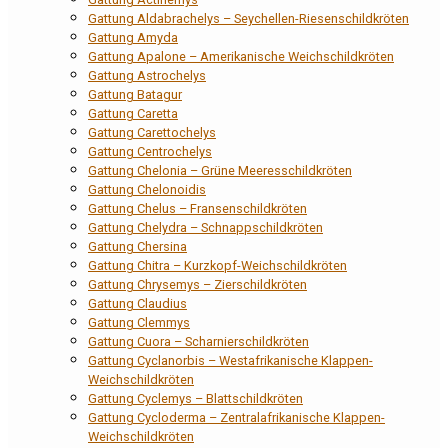
Gattung Aldabrachelys – Seychellen-Riesenschildkröten
Gattung Amyda
Gattung Apalone – Amerikanische Weichschildkröten
Gattung Astrochelys
Gattung Batagur
Gattung Caretta
Gattung Carettochelys
Gattung Centrochelys
Gattung Chelonia – Grüne Meeresschildkröten
Gattung Chelonoidis
Gattung Chelus – Fransenschildkröten
Gattung Chelydra – Schnappschildkröten
Gattung Chersina
Gattung Chitra – Kurzkopf-Weichschildkröten
Gattung Chrysemys – Zierschildkröten
Gattung Claudius
Gattung Clemmys
Gattung Cuora – Scharnierschildkröten
Gattung Cyclanorbis – Westafrikanische Klappen-
Weichschildkröten
Gattung Cyclemys – Blattschildkröten
Gattung Cycloderma – Zentralafrikanische Klappen-
Weichschildkröten