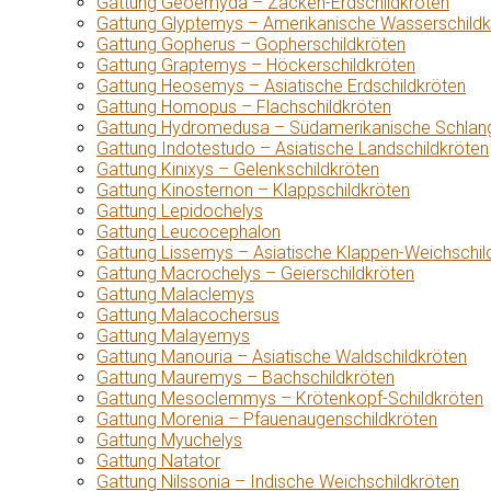
Gattung Geoemyda – Zacken-Erdschildkröten
Gattung Glyptemys – Amerikanische Wasserschildk
Gattung Gopherus – Gopherschildkröten
Gattung Graptemys – Höckerschildkröten
Gattung Heosemys – Asiatische Erdschildkröten
Gattung Homopus – Flachschildkröten
Gattung Hydromedusa – Südamerikanische Schlang
Gattung Indotestudo – Asiatische Landschildkröten
Gattung Kinixys – Gelenkschildkröten
Gattung Kinosternon – Klappschildkröten
Gattung Lepidochelys
Gattung Leucocephalon
Gattung Lissemys – Asiatische Klappen-Weichschil
Gattung Macrochelys – Geierschildkröten
Gattung Malaclemys
Gattung Malacochersus
Gattung Malayemys
Gattung Manouria – Asiatische Waldschildkröten
Gattung Mauremys – Bachschildkröten
Gattung Mesoclemmys – Krötenkopf-Schildkröten
Gattung Morenia – Pfauenaugenschildkröten
Gattung Myuchelys
Gattung Natator
Gattung Nilssonia – Indische Weichschildkröten