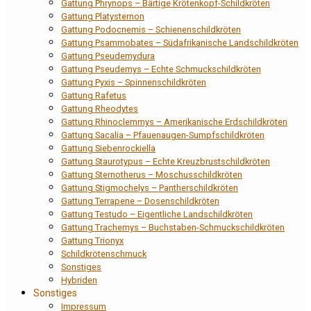
Gattung Phrynops – Bärtige Krötenkopf-Schildkröten
Gattung Platysternon
Gattung Podocnemis – Schienenschildkröten
Gattung Psammobates – Südafrikanische Landschildkröten
Gattung Pseudemydura
Gattung Pseudemys – Echte Schmuckschildkröten
Gattung Pyxis – Spinnenschildkröten
Gattung Rafetus
Gattung Rheodytes
Gattung Rhinoclemmys – Amerikanische Erdschildkröten
Gattung Sacalia – Pfauenaugen-Sumpfschildkröten
Gattung Siebenrockiella
Gattung Staurotypus – Echte Kreuzbrustschildkröten
Gattung Sternotherus – Moschusschildkröten
Gattung Stigmochelys – Pantherschildkröten
Gattung Terrapene – Dosenschildkröten
Gattung Testudo – Eigentliche Landschildkröten
Gattung Trachemys – Buchstaben-Schmuckschildkröten
Gattung Trionyx
Schildkrötenschmuck
Sonstiges
Hybriden
Sonstiges
Impressum