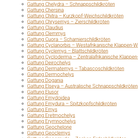
Gattung Chelydra – Schnappschildkröten
Gattung Chersina
Gattung Chitra – Kurzkopf-Weichschildkröten
Gattung Chrysemys – Zierschildkröten
Gattung Claudius
Gattung Clemmys
Gattung Cuora – Scharnierschildkröten
Gattung Cyclanorbis – Westafrikanische Klappen-W
Gattung Cyclemys – Blattschildkröten
Gattung Cycloderma – Zentralafrikanische Klappen
Gattung Deirochelys
Gattung Dermatemys – Tabascoschildkröten
Gattung Dermochelys
Gattung Dogania
Gattung Elseya – Australische Schnappschildkröten
Gattung Elusor
Gattung Emydoidea
Gattung Emydura – Spitzkopfschildkröten
Gattung Emys
Gattung Eretmochelys
Gattung Erymnochelys
Gattung Geochelone
Gattung Geoclemys