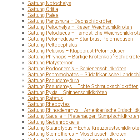
Gattung Notochelys
Gattung Orlitia
Gattung Palea
Gattung Pangshura – Dachschildkröten
Gattung Pelochelys – Riesen-Weichschildkröten
Gattung Pelodiscus – Fernöstliche Weichschildkröt
Gattung Pelomedusa – Starrbrust-Pelomedusen
Gattung Peltocephalus
Gattung Pelusios – Klappbrust-Pelomedusen
Gattung Phrynops – Bärtige Krötenkopf-Schildkröt
Gattung Platysternon
Gattung Podocnemis – Schienenschildkröten
Gattung Psammobates – Südafrikanische Landschi
Gattung Pseudemydura
Gattung Pseudemys – Echte Schmuckschildkröten
Gattung Pyxis – Spinnenschildkröten
Gattung Rafetus
Gattung Rheodytes
Gattung Rhinoclemmys – Amerikanische Erdschildk
Gattung Sacalia – Pfauenaugen-Sumpfschildkröten
Gattung Siebenrockiella
Gattung Staurotypus – Echte Kreuzbrustschildkröte
Gattung Sternotherus – Moschusschildkröten
Gattung Stigmochelys – Pantherschildkröten