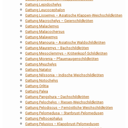
Gattung Lepidochelys
Gattung Leucocephalon
Gattung Lissemys – Asiatische Klappen-Weichschildkröten
Gattung Macrochelys – Geierschildkröten
Gattung Malaclemys
Gattung Malacochersus
Gattung Malayemys
Gattung Manouria – Asiatische Waldschildkröten
Gattung Mauremys – Bachschildkröten
Gattung Mesoclemmys – Krötenkopf-Schildkröten
Gattung Morenia – Pfauenaugenschildkröten
Gattung Myuchelys
Gattung Natator
Gattung Nilssonia – Indische Weichschildkröten
Gattung Notochelys
Gattung Orlitia
Gattung Palea
Gattung Pangshura – Dachschildkröten
Gattung Pelochelys – Riesen-Weichschildkröten
Gattung Pelodiscus – Fernöstliche Weichschildkröten
Gattung Pelomedusa – Starrbrust-Pelomedusen
Gattung Peltocephalus
Gattung Pelusios – Klappbrust-Pelomedusen