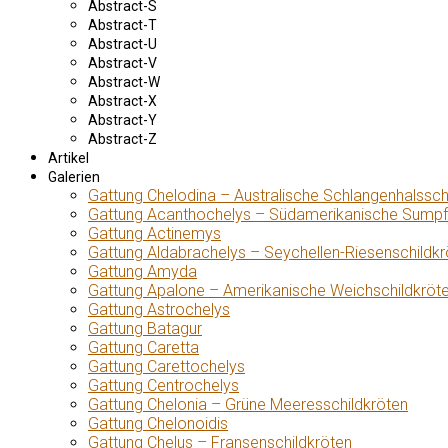
Abstract-S
Abstract-T
Abstract-U
Abstract-V
Abstract-W
Abstract-X
Abstract-Y
Abstract-Z
Artikel
Galerien
Gattung Chelodina – Australische Schlangenhalssch
Gattung Acanthochelys – Südamerikanische Sumpf
Gattung Actinemys
Gattung Aldabrachelys – Seychellen-Riesenschildkr
Gattung Amyda
Gattung Apalone – Amerikanische Weichschildkröt
Gattung Astrochelys
Gattung Batagur
Gattung Caretta
Gattung Carettochelys
Gattung Centrochelys
Gattung Chelonia – Grüne Meeresschildkröten
Gattung Chelonoidis
Gattung Chelus – Fransenschildkröten