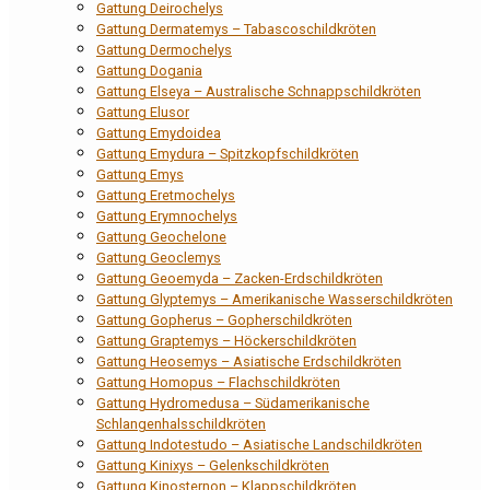
Gattung Deirochelys
Gattung Dermatemys – Tabascoschildkröten
Gattung Dermochelys
Gattung Dogania
Gattung Elseya – Australische Schnappschildkröten
Gattung Elusor
Gattung Emydoidea
Gattung Emydura – Spitzkopfschildkröten
Gattung Emys
Gattung Eretmochelys
Gattung Erymnochelys
Gattung Geochelone
Gattung Geoclemys
Gattung Geoemyda – Zacken-Erdschildkröten
Gattung Glyptemys – Amerikanische Wasserschildkröten
Gattung Gopherus – Gopherschildkröten
Gattung Graptemys – Höckerschildkröten
Gattung Heosemys – Asiatische Erdschildkröten
Gattung Homopus – Flachschildkröten
Gattung Hydromedusa – Südamerikanische
Schlangenhalsschildkröten
Gattung Indotestudo – Asiatische Landschildkröten
Gattung Kinixys – Gelenkschildkröten
Gattung Kinosternon – Klappschildkröten