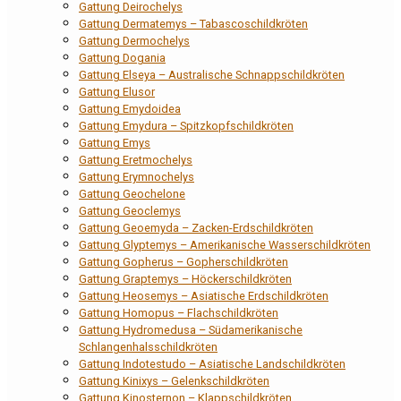
Gattung Deirochelys
Gattung Dermatemys – Tabascoschildkröten
Gattung Dermochelys
Gattung Dogania
Gattung Elseya – Australische Schnappschildkröten
Gattung Elusor
Gattung Emydoidea
Gattung Emydura – Spitzkopfschildkröten
Gattung Emys
Gattung Eretmochelys
Gattung Erymnochelys
Gattung Geochelone
Gattung Geoclemys
Gattung Geoemyda – Zacken-Erdschildkröten
Gattung Glyptemys – Amerikanische Wasserschildkröten
Gattung Gopherus – Gopherschildkröten
Gattung Graptemys – Höckerschildkröten
Gattung Heosemys – Asiatische Erdschildkröten
Gattung Homopus – Flachschildkröten
Gattung Hydromedusa – Südamerikanische
Schlangenhalsschildkröten
Gattung Indotestudo – Asiatische Landschildkröten
Gattung Kinixys – Gelenkschildkröten
Gattung Kinosternon – Klappschildkröten