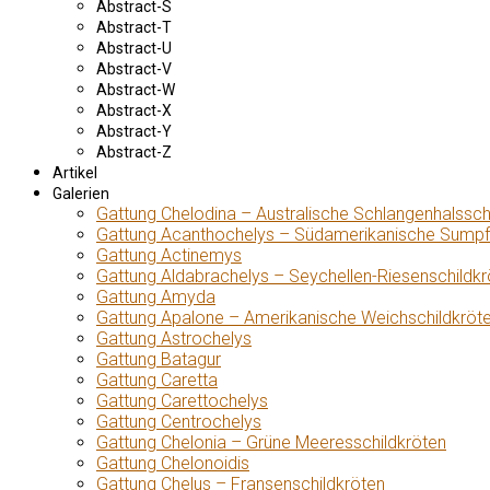
Abstract-S
Abstract-T
Abstract-U
Abstract-V
Abstract-W
Abstract-X
Abstract-Y
Abstract-Z
Artikel
Galerien
Gattung Chelodina – Australische Schlangenhalssch
Gattung Acanthochelys – Südamerikanische Sumpf
Gattung Actinemys
Gattung Aldabrachelys – Seychellen-Riesenschildkr
Gattung Amyda
Gattung Apalone – Amerikanische Weichschildkröt
Gattung Astrochelys
Gattung Batagur
Gattung Caretta
Gattung Carettochelys
Gattung Centrochelys
Gattung Chelonia – Grüne Meeresschildkröten
Gattung Chelonoidis
Gattung Chelus – Fransenschildkröten