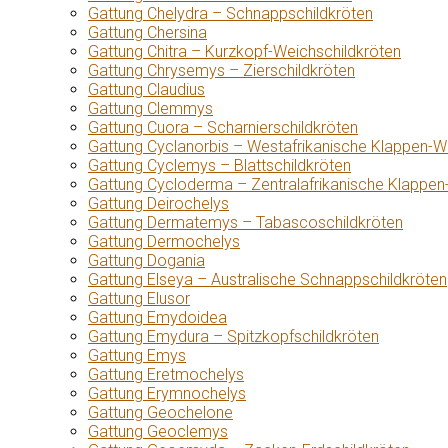
Gattung Chelydra – Schnappschildkröten
Gattung Chersina
Gattung Chitra – Kurzkopf-Weichschildkröten
Gattung Chrysemys – Zierschildkröten
Gattung Claudius
Gattung Clemmys
Gattung Cuora – Scharnierschildkröten
Gattung Cyclanorbis – Westafrikanische Klappen-W
Gattung Cyclemys – Blattschildkröten
Gattung Cycloderma – Zentralafrikanische Klappen
Gattung Deirochelys
Gattung Dermatemys – Tabascoschildkröten
Gattung Dermochelys
Gattung Dogania
Gattung Elseya – Australische Schnappschildkröten
Gattung Elusor
Gattung Emydoidea
Gattung Emydura – Spitzkopfschildkröten
Gattung Emys
Gattung Eretmochelys
Gattung Erymnochelys
Gattung Geochelone
Gattung Geoclemys