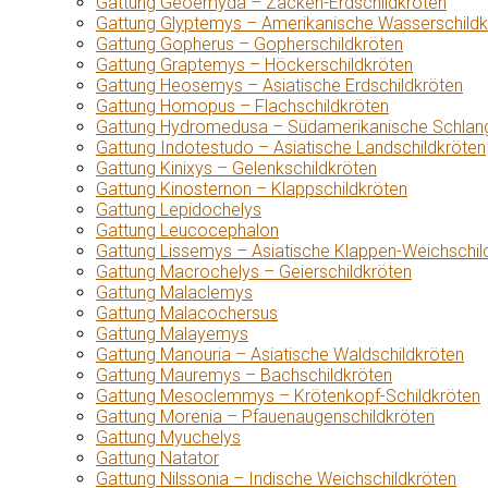
Gattung Geoemyda – Zacken-Erdschildkröten
Gattung Glyptemys – Amerikanische Wasserschildk
Gattung Gopherus – Gopherschildkröten
Gattung Graptemys – Höckerschildkröten
Gattung Heosemys – Asiatische Erdschildkröten
Gattung Homopus – Flachschildkröten
Gattung Hydromedusa – Südamerikanische Schlang
Gattung Indotestudo – Asiatische Landschildkröten
Gattung Kinixys – Gelenkschildkröten
Gattung Kinosternon – Klappschildkröten
Gattung Lepidochelys
Gattung Leucocephalon
Gattung Lissemys – Asiatische Klappen-Weichschil
Gattung Macrochelys – Geierschildkröten
Gattung Malaclemys
Gattung Malacochersus
Gattung Malayemys
Gattung Manouria – Asiatische Waldschildkröten
Gattung Mauremys – Bachschildkröten
Gattung Mesoclemmys – Krötenkopf-Schildkröten
Gattung Morenia – Pfauenaugenschildkröten
Gattung Myuchelys
Gattung Natator
Gattung Nilssonia – Indische Weichschildkröten