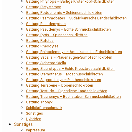
Gattung Phrynops – Bärtige Krötenkopf-Schildkröten
Gattung Platysternon
Gattung Podocnemis – Schienenschildkröten
Gattung Psammobates – Südafrikanische Landschildkröten
Gattung Pseudemydura
Gattung Pseudemys – Echte Schmuckschildkröten
Gattung Pyxis – Spinnenschildkröten
Gattung Rafetus
Gattung Rheodytes
Gattung Rhinoclemmys – Amerikanische Erdschildkröten
Gattung Sacalia – Pfauenaugen-Sumpfschildkröten
Gattung Siebenrockiella
Gattung Staurotypus – Echte Kreuzbrustschildkröten
Gattung Sternotherus – Moschusschildkröten
Gattung Stigmochelys – Pantherschildkröten
Gattung Terrapene – Dosenschildkröten
Gattung Testudo – Eigentliche Landschildkröten
Gattung Trachemys – Buchstaben-Schmuckschildkröten
Gattung Trionyx
Schildkrötenschmuck
Sonstiges
Hybriden
Sonstiges
Impressum