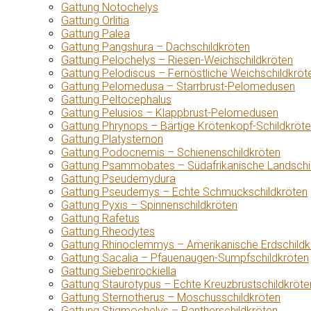
Gattung Notochelys
Gattung Orlitia
Gattung Palea
Gattung Pangshura – Dachschildkröten
Gattung Pelochelys – Riesen-Weichschildkröten
Gattung Pelodiscus – Fernöstliche Weichschildkröt
Gattung Pelomedusa – Starrbrust-Pelomedusen
Gattung Peltocephalus
Gattung Pelusios – Klappbrust-Pelomedusen
Gattung Phrynops – Bärtige Krötenkopf-Schildkröt
Gattung Platysternon
Gattung Podocnemis – Schienenschildkröten
Gattung Psammobates – Südafrikanische Landschi
Gattung Pseudemydura
Gattung Pseudemys – Echte Schmuckschildkröten
Gattung Pyxis – Spinnenschildkröten
Gattung Rafetus
Gattung Rheodytes
Gattung Rhinoclemmys – Amerikanische Erdschildk
Gattung Sacalia – Pfauenaugen-Sumpfschildkröten
Gattung Siebenrockiella
Gattung Staurotypus – Echte Kreuzbrustschildkröte
Gattung Sternotherus – Moschusschildkröten
Gattung Stigmochelys – Pantherschildkröten