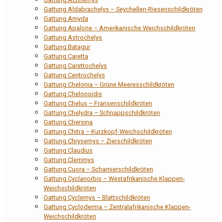
Gattung Aldabrachelys – Seychellen-Riesenschildkröten
Gattung Amyda
Gattung Apalone – Amerikanische Weichschildkröten
Gattung Astrochelys
Gattung Batagur
Gattung Caretta
Gattung Carettochelys
Gattung Centrochelys
Gattung Chelonia – Grüne Meeresschildkröten
Gattung Chelonoidis
Gattung Chelus – Fransenschildkröten
Gattung Chelydra – Schnappschildkröten
Gattung Chersina
Gattung Chitra – Kurzkopf-Weichschildkröten
Gattung Chrysemys – Zierschildkröten
Gattung Claudius
Gattung Clemmys
Gattung Cuora – Scharnierschildkröten
Gattung Cyclanorbis – Westafrikanische Klappen-
Weichschildkröten
Gattung Cyclemys – Blattschildkröten
Gattung Cycloderma – Zentralafrikanische Klappen-
Weichschildkröten