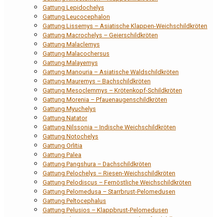
Gattung Lepidochelys
Gattung Leucocephalon
Gattung Lissemys – Asiatische Klappen-Weichschildkröten
Gattung Macrochelys – Geierschildkröten
Gattung Malaclemys
Gattung Malacochersus
Gattung Malayemys
Gattung Manouria – Asiatische Waldschildkröten
Gattung Mauremys – Bachschildkröten
Gattung Mesoclemmys – Krötenkopf-Schildkröten
Gattung Morenia – Pfauenaugenschildkröten
Gattung Myuchelys
Gattung Natator
Gattung Nilssonia – Indische Weichschildkröten
Gattung Notochelys
Gattung Orlitia
Gattung Palea
Gattung Pangshura – Dachschildkröten
Gattung Pelochelys – Riesen-Weichschildkröten
Gattung Pelodiscus – Fernöstliche Weichschildkröten
Gattung Pelomedusa – Starrbrust-Pelomedusen
Gattung Peltocephalus
Gattung Pelusios – Klappbrust-Pelomedusen