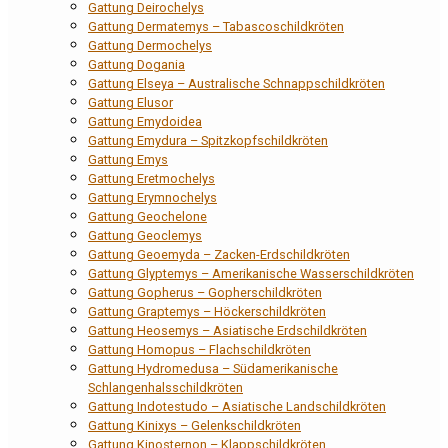
Gattung Deirochelys
Gattung Dermatemys – Tabascoschildkröten
Gattung Dermochelys
Gattung Dogania
Gattung Elseya – Australische Schnappschildkröten
Gattung Elusor
Gattung Emydoidea
Gattung Emydura – Spitzkopfschildkröten
Gattung Emys
Gattung Eretmochelys
Gattung Erymnochelys
Gattung Geochelone
Gattung Geoclemys
Gattung Geoemyda – Zacken-Erdschildkröten
Gattung Glyptemys – Amerikanische Wasserschildkröten
Gattung Gopherus – Gopherschildkröten
Gattung Graptemys – Höckerschildkröten
Gattung Heosemys – Asiatische Erdschildkröten
Gattung Homopus – Flachschildkröten
Gattung Hydromedusa – Südamerikanische
Schlangenhalsschildkröten
Gattung Indotestudo – Asiatische Landschildkröten
Gattung Kinixys – Gelenkschildkröten
Gattung Kinosternon – Klappschildkröten