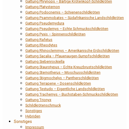
Gattung Phrynops – Bärtige Krötenkopf-Schildkröten
Gattung Platysternon
Gattung Podocnemis – Schienenschildkröten
Gattung Psammobates – Südafrikanische Landschildkröten
Gattung Pseudemydura
Gattung Pseudemys – Echte Schmuckschildkröten
Gattung Pyxis – Spinnenschildkröten
Gattung Rafetus
Gattung Rheodytes
Gattung Rhinoclemmys – Amerikanische Erdschildkröten
Gattung Sacalia – Pfauenaugen-Sumpfschildkröten
Gattung Siebenrockiella
Gattung Staurotypus – Echte Kreuzbrustschildkröten
Gattung Sternotherus – Moschusschildkröten
Gattung Stigmochelys – Pantherschildkröten
Gattung Terrapene – Dosenschildkröten
Gattung Testudo – Eigentliche Landschildkröten
Gattung Trachemys – Buchstaben-Schmuckschildkröten
Gattung Trionyx
Schildkrötenschmuck
Sonstiges
Hybriden
Sonstiges
Impressum