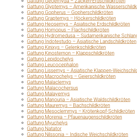
Gattung Geoemyda – Zacken-Erdschildkröten
Gattung Glyptemys – Amerikanische Wasserschildk
Gattung Gopherus – Gopherschildkröten
Gattung Graptemys – Höckerschildkröten
Gattung Heosemys – Asiatische Erdschildkröten
Gattung Homopus – Flachschildkröten
Gattung Hydromedusa – Südamerikanische Schlang
Gattung Indotestudo – Asiatische Landschildkröten
Gattung Kinixys – Gelenkschildkröten
Gattung Kinosternon – Klappschildkröten
Gattung Lepidochelys
Gattung Leucocephalon
Gattung Lissemys – Asiatische Klappen-Weichschil
Gattung Macrochelys – Geierschildkröten
Gattung Malaclemys
Gattung Malacochersus
Gattung Malayemys
Gattung Manouria – Asiatische Waldschildkröten
Gattung Mauremys – Bachschildkröten
Gattung Mesoclemmys – Krötenkopf-Schildkröten
Gattung Morenia – Pfauenaugenschildkröten
Gattung Myuchelys
Gattung Natator
Gattung Nilssonia – Indische Weichschildkröten