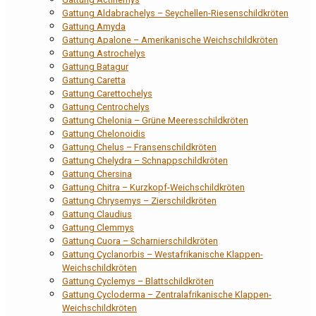
Gattung Aldabrachelys – Seychellen-Riesenschildkröten
Gattung Amyda
Gattung Apalone – Amerikanische Weichschildkröten
Gattung Astrochelys
Gattung Batagur
Gattung Caretta
Gattung Carettochelys
Gattung Centrochelys
Gattung Chelonia – Grüne Meeresschildkröten
Gattung Chelonoidis
Gattung Chelus – Fransenschildkröten
Gattung Chelydra – Schnappschildkröten
Gattung Chersina
Gattung Chitra – Kurzkopf-Weichschildkröten
Gattung Chrysemys – Zierschildkröten
Gattung Claudius
Gattung Clemmys
Gattung Cuora – Scharnierschildkröten
Gattung Cyclanorbis – Westafrikanische Klappen-
Weichschildkröten
Gattung Cyclemys – Blattschildkröten
Gattung Cycloderma – Zentralafrikanische Klappen-
Weichschildkröten