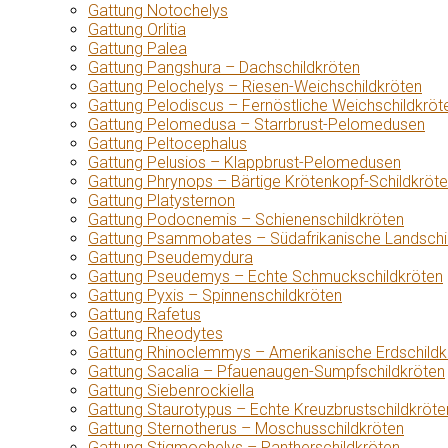
Gattung Notochelys
Gattung Orlitia
Gattung Palea
Gattung Pangshura – Dachschildkröten
Gattung Pelochelys – Riesen-Weichschildkröten
Gattung Pelodiscus – Fernöstliche Weichschildkröt
Gattung Pelomedusa – Starrbrust-Pelomedusen
Gattung Peltocephalus
Gattung Pelusios – Klappbrust-Pelomedusen
Gattung Phrynops – Bärtige Krötenkopf-Schildkröt
Gattung Platysternon
Gattung Podocnemis – Schienenschildkröten
Gattung Psammobates – Südafrikanische Landschi
Gattung Pseudemydura
Gattung Pseudemys – Echte Schmuckschildkröten
Gattung Pyxis – Spinnenschildkröten
Gattung Rafetus
Gattung Rheodytes
Gattung Rhinoclemmys – Amerikanische Erdschildk
Gattung Sacalia – Pfauenaugen-Sumpfschildkröten
Gattung Siebenrockiella
Gattung Staurotypus – Echte Kreuzbrustschildkröte
Gattung Sternotherus – Moschusschildkröten
Gattung Stigmochelys – Pantherschildkröten