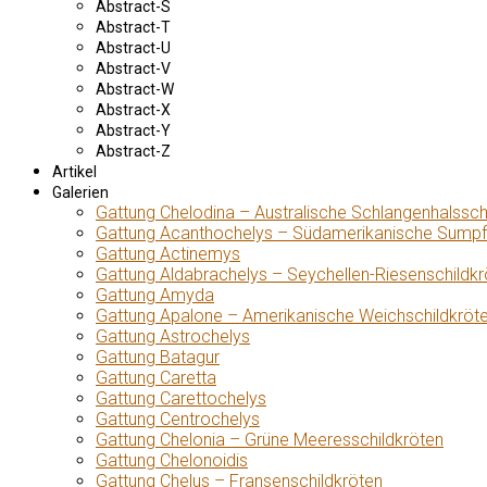
Abstract-S
Abstract-T
Abstract-U
Abstract-V
Abstract-W
Abstract-X
Abstract-Y
Abstract-Z
Artikel
Galerien
Gattung Chelodina – Australische Schlangenhalssch
Gattung Acanthochelys – Südamerikanische Sumpf
Gattung Actinemys
Gattung Aldabrachelys – Seychellen-Riesenschildkr
Gattung Amyda
Gattung Apalone – Amerikanische Weichschildkröt
Gattung Astrochelys
Gattung Batagur
Gattung Caretta
Gattung Carettochelys
Gattung Centrochelys
Gattung Chelonia – Grüne Meeresschildkröten
Gattung Chelonoidis
Gattung Chelus – Fransenschildkröten