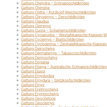
Gattung Chelydra – Schnappschildkröten
Gattung Chersina
Gattung Chitra – Kurzkopf-Weichschildkröten
Gattung Chrysemys – Zierschildkröten
Gattung Claudius
Gattung Clemmys
Gattung Cuora – Scharnierschildkröten
Gattung Cyclanorbis – Westafrikanische Klappen-W
Gattung Cyclemys – Blattschildkröten
Gattung Cycloderma – Zentralafrikanische Klappen
Gattung Deirochelys
Gattung Dermatemys – Tabascoschildkröten
Gattung Dermochelys
Gattung Dogania
Gattung Elseya – Australische Schnappschildkröten
Gattung Elusor
Gattung Emydoidea
Gattung Emydura – Spitzkopfschildkröten
Gattung Emys
Gattung Eretmochelys
Gattung Erymnochelys
Gattung Geochelone
Gattung Geoclemys