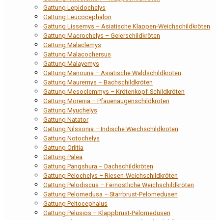
Gattung Lepidochelys
Gattung Leucocephalon
Gattung Lissemys – Asiatische Klappen-Weichschildkröten
Gattung Macrochelys – Geierschildkröten
Gattung Malaclemys
Gattung Malacochersus
Gattung Malayemys
Gattung Manouria – Asiatische Waldschildkröten
Gattung Mauremys – Bachschildkröten
Gattung Mesoclemmys – Krötenkopf-Schildkröten
Gattung Morenia – Pfauenaugenschildkröten
Gattung Myuchelys
Gattung Natator
Gattung Nilssonia – Indische Weichschildkröten
Gattung Notochelys
Gattung Orlitia
Gattung Palea
Gattung Pangshura – Dachschildkröten
Gattung Pelochelys – Riesen-Weichschildkröten
Gattung Pelodiscus – Fernöstliche Weichschildkröten
Gattung Pelomedusa – Starrbrust-Pelomedusen
Gattung Peltocephalus
Gattung Pelusios – Klappbrust-Pelomedusen