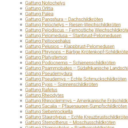
Gattung Notochelys
Gattung Orlitia
Gattung Palea
Gattung Pangshura – Dachschildkröten
Gattung Pelochelys – Riesen-Weichschildkröten
Gattung Pelodiscus – Fernöstliche Weichschildkröt
Gattung Pelomedusa – Starrbrust-Pelomedusen
Gattung Peltocephalus
Gattung Pelusios – Klappbrust-Pelomedusen
Gattung Phrynops – Bärtige Krötenkopf-Schildkröt
Gattung Platysternon
Gattung Podocnemis – Schienenschildkröten
Gattung Psammobates – Südafrikanische Landschi
Gattung Pseudemydura
Gattung Pseudemys – Echte Schmuckschildkröten
Gattung Pyxis – Spinnenschildkröten
Gattung Rafetus
Gattung Rheodytes
Gattung Rhinoclemmys – Amerikanische Erdschildk
Gattung Sacalia – Pfauenaugen-Sumpfschildkröten
Gattung Siebenrockiella
Gattung Staurotypus – Echte Kreuzbrustschildkröte
Gattung Sternotherus – Moschusschildkröten
Gattung Stigmochelys – Pantherschildkröten