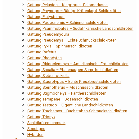
Gattung Pelusios – Klappbrust-Pelomedusen
Gattung Phrynops – Bärtige Krötenkopf-Schildkröten
Gattung Platysternon
Gattung Podocnemis – Schienenschildkröten
Gattung Psammobates – Südafrikanische Landschildkröten
Gattung Pseudemydura
Gattung Pseudemys – Echte Schmuckschildkröten
Gattung Pyxis – Spinnenschildkröten
Gattung Rafetus
Gattung Rheodytes
Gattung Rhinoclemmys – Amerikanische Erdschildkröten
Gattung Sacalia – Pfauenaugen-Sumpfschildkröten
Gattung Siebenrockiella
Gattung Staurotypus – Echte Kreuzbrustschildkröten
Gattung Sternotherus – Moschusschildkröten
Gattung Stigmochelys – Pantherschildkröten
Gattung Terrapene – Dosenschildkröten
Gattung Testudo – Eigentliche Landschildkröten
Gattung Trachemys – Buchstaben-Schmuckschildkröten
Gattung Trionyx
Schildkrötenschmuck
Sonstiges
Hybriden