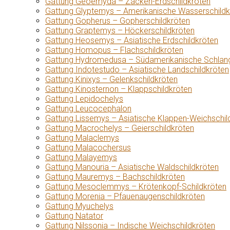
Gattung Geoemyda – Zacken-Erdschildkröten
Gattung Glyptemys – Amerikanische Wasserschildk
Gattung Gopherus – Gopherschildkröten
Gattung Graptemys – Höckerschildkröten
Gattung Heosemys – Asiatische Erdschildkröten
Gattung Homopus – Flachschildkröten
Gattung Hydromedusa – Südamerikanische Schlang
Gattung Indotestudo – Asiatische Landschildkröten
Gattung Kinixys – Gelenkschildkröten
Gattung Kinosternon – Klappschildkröten
Gattung Lepidochelys
Gattung Leucocephalon
Gattung Lissemys – Asiatische Klappen-Weichschil
Gattung Macrochelys – Geierschildkröten
Gattung Malaclemys
Gattung Malacochersus
Gattung Malayemys
Gattung Manouria – Asiatische Waldschildkröten
Gattung Mauremys – Bachschildkröten
Gattung Mesoclemmys – Krötenkopf-Schildkröten
Gattung Morenia – Pfauenaugenschildkröten
Gattung Myuchelys
Gattung Natator
Gattung Nilssonia – Indische Weichschildkröten