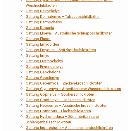
Weichschildkröten
Gattung Deirochelys
Gattung Dermatemys – Tabascoschildkröten
Gattung Dermochelys
Gattung Dogania
Gattung Elseya – Australische Schnappschildkröten
Gattung Elusor
Gattung Emydoidea
Gattung Emydura – Spitzkopfschildkröten
Gattung Emys
Gattung Eretmochelys
Gattung Erymnochelys
Gattung Geochelone
Gattung Geoclemys
Gattung Geoemyda – Zacken-Erdschildkröten
Gattung Glyptemys – Amerikanische Wasserschildkröten
Gattung Gopherus – Gopherschildkröten
Gattung Graptemys – Höckerschildkröten
Gattung Heosemys – Asiatische Erdschildkröten
Gattung Homopus – Flachschildkröten
Gattung Hydromedusa – Südamerikanische
Schlangenhalsschildkröten
Gattung Indotestudo – Asiatische Landschildkröten