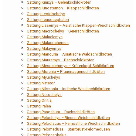
Gattung Kinixys – Gelenkschildkröten
Gattung Kinosternon – Klappschildkröten
Gattung Lepidochelys
Gattung Leucocephalon
Gattung Lissemys – Asiatische Klappen-Weichschildkröten
Gattung Macrochelys – Geierschildkröten
Gattung Malaclemys
Gattung Malacochersus
Gattung Malayemys
Gattung Manouria – Asiatische Waldschildkröten
Gattung Mauremys – Bachschildkröten
Gattung Mesoclemmys – Krötenkopf-Schildkröten
Gattung Morenia – Pfauenaugenschildkröten
Gattung Myuchelys
Gattung Natator
Gattung Nilssonia – Indische Weichschildkröten
Gattung Notochelys
Gattung Orlitia
Gattung Palea
Gattung Pangshura – Dachschildkröten
Gattung Pelochelys – Riesen-Weichschildkröten
Gattung Pelodiscus – Fernöstliche Weichschildkröten
Gattung Pelomedusa – Starrbrust-Pelomedusen
Gattung Peltocephalus