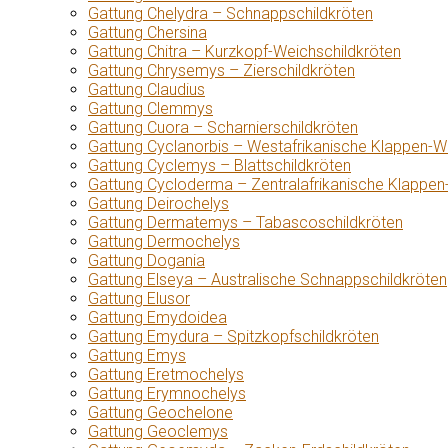
Gattung Chelydra – Schnappschildkröten
Gattung Chersina
Gattung Chitra – Kurzkopf-Weichschildkröten
Gattung Chrysemys – Zierschildkröten
Gattung Claudius
Gattung Clemmys
Gattung Cuora – Scharnierschildkröten
Gattung Cyclanorbis – Westafrikanische Klappen-W
Gattung Cyclemys – Blattschildkröten
Gattung Cycloderma – Zentralafrikanische Klappen
Gattung Deirochelys
Gattung Dermatemys – Tabascoschildkröten
Gattung Dermochelys
Gattung Dogania
Gattung Elseya – Australische Schnappschildkröten
Gattung Elusor
Gattung Emydoidea
Gattung Emydura – Spitzkopfschildkröten
Gattung Emys
Gattung Eretmochelys
Gattung Erymnochelys
Gattung Geochelone
Gattung Geoclemys