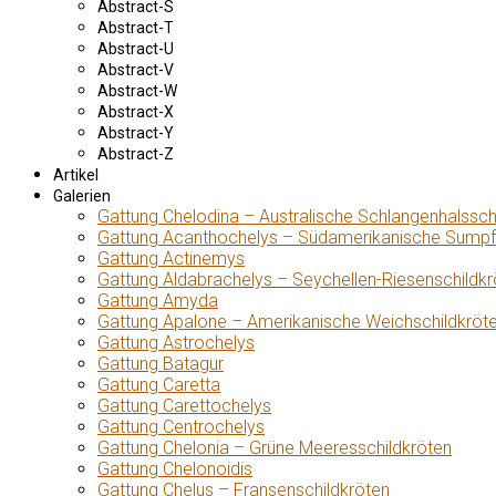
Abstract-S
Abstract-T
Abstract-U
Abstract-V
Abstract-W
Abstract-X
Abstract-Y
Abstract-Z
Artikel
Galerien
Gattung Chelodina – Australische Schlangenhalssch
Gattung Acanthochelys – Südamerikanische Sumpf
Gattung Actinemys
Gattung Aldabrachelys – Seychellen-Riesenschildkr
Gattung Amyda
Gattung Apalone – Amerikanische Weichschildkröt
Gattung Astrochelys
Gattung Batagur
Gattung Caretta
Gattung Carettochelys
Gattung Centrochelys
Gattung Chelonia – Grüne Meeresschildkröten
Gattung Chelonoidis
Gattung Chelus – Fransenschildkröten