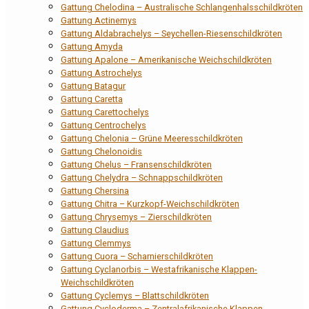
Gattung Chelodina – Australische Schlangenhalsschildkröten
Gattung Actinemys
Gattung Aldabrachelys – Seychellen-Riesenschildkröten
Gattung Amyda
Gattung Apalone – Amerikanische Weichschildkröten
Gattung Astrochelys
Gattung Batagur
Gattung Caretta
Gattung Carettochelys
Gattung Centrochelys
Gattung Chelonia – Grüne Meeresschildkröten
Gattung Chelonoidis
Gattung Chelus – Fransenschildkröten
Gattung Chelydra – Schnappschildkröten
Gattung Chersina
Gattung Chitra – Kurzkopf-Weichschildkröten
Gattung Chrysemys – Zierschildkröten
Gattung Claudius
Gattung Clemmys
Gattung Cuora – Scharnierschildkröten
Gattung Cyclanorbis – Westafrikanische Klappen-
Weichschildkröten
Gattung Cyclemys – Blattschildkröten
Gattung Cycloderma – Zentralafrikanische Klappen-