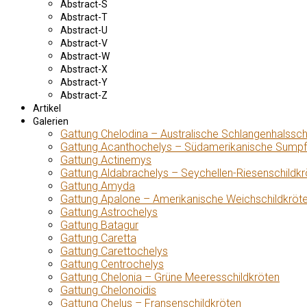
Abstract-S
Abstract-T
Abstract-U
Abstract-V
Abstract-W
Abstract-X
Abstract-Y
Abstract-Z
Artikel
Galerien
Gattung Chelodina – Australische Schlangenhalssch
Gattung Acanthochelys – Südamerikanische Sumpf
Gattung Actinemys
Gattung Aldabrachelys – Seychellen-Riesenschildkr
Gattung Amyda
Gattung Apalone – Amerikanische Weichschildkröt
Gattung Astrochelys
Gattung Batagur
Gattung Caretta
Gattung Carettochelys
Gattung Centrochelys
Gattung Chelonia – Grüne Meeresschildkröten
Gattung Chelonoidis
Gattung Chelus – Fransenschildkröten