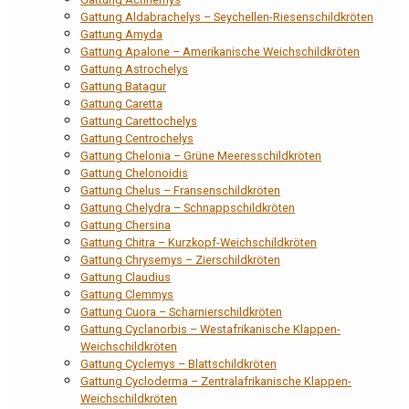
Gattung Aldabrachelys – Seychellen-Riesenschildkröten
Gattung Amyda
Gattung Apalone – Amerikanische Weichschildkröten
Gattung Astrochelys
Gattung Batagur
Gattung Caretta
Gattung Carettochelys
Gattung Centrochelys
Gattung Chelonia – Grüne Meeresschildkröten
Gattung Chelonoidis
Gattung Chelus – Fransenschildkröten
Gattung Chelydra – Schnappschildkröten
Gattung Chersina
Gattung Chitra – Kurzkopf-Weichschildkröten
Gattung Chrysemys – Zierschildkröten
Gattung Claudius
Gattung Clemmys
Gattung Cuora – Scharnierschildkröten
Gattung Cyclanorbis – Westafrikanische Klappen-
Weichschildkröten
Gattung Cyclemys – Blattschildkröten
Gattung Cycloderma – Zentralafrikanische Klappen-
Weichschildkröten