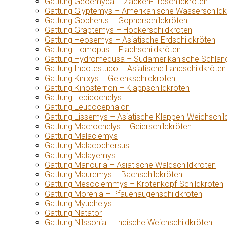
Gattung Geoemyda – Zacken-Erdschildkröten
Gattung Glyptemys – Amerikanische Wasserschildk
Gattung Gopherus – Gopherschildkröten
Gattung Graptemys – Höckerschildkröten
Gattung Heosemys – Asiatische Erdschildkröten
Gattung Homopus – Flachschildkröten
Gattung Hydromedusa – Südamerikanische Schlang
Gattung Indotestudo – Asiatische Landschildkröten
Gattung Kinixys – Gelenkschildkröten
Gattung Kinosternon – Klappschildkröten
Gattung Lepidochelys
Gattung Leucocephalon
Gattung Lissemys – Asiatische Klappen-Weichschil
Gattung Macrochelys – Geierschildkröten
Gattung Malaclemys
Gattung Malacochersus
Gattung Malayemys
Gattung Manouria – Asiatische Waldschildkröten
Gattung Mauremys – Bachschildkröten
Gattung Mesoclemmys – Krötenkopf-Schildkröten
Gattung Morenia – Pfauenaugenschildkröten
Gattung Myuchelys
Gattung Natator
Gattung Nilssonia – Indische Weichschildkröten