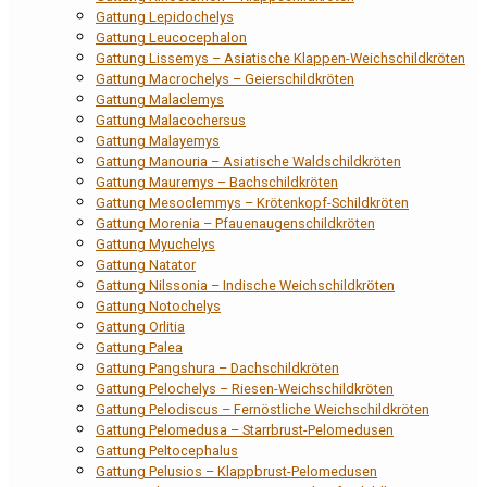
Gattung Lepidochelys
Gattung Leucocephalon
Gattung Lissemys – Asiatische Klappen-Weichschildkröten
Gattung Macrochelys – Geierschildkröten
Gattung Malaclemys
Gattung Malacochersus
Gattung Malayemys
Gattung Manouria – Asiatische Waldschildkröten
Gattung Mauremys – Bachschildkröten
Gattung Mesoclemmys – Krötenkopf-Schildkröten
Gattung Morenia – Pfauenaugenschildkröten
Gattung Myuchelys
Gattung Natator
Gattung Nilssonia – Indische Weichschildkröten
Gattung Notochelys
Gattung Orlitia
Gattung Palea
Gattung Pangshura – Dachschildkröten
Gattung Pelochelys – Riesen-Weichschildkröten
Gattung Pelodiscus – Fernöstliche Weichschildkröten
Gattung Pelomedusa – Starrbrust-Pelomedusen
Gattung Peltocephalus
Gattung Pelusios – Klappbrust-Pelomedusen