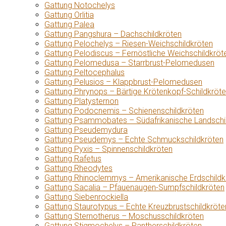
Gattung Notochelys
Gattung Orlitia
Gattung Palea
Gattung Pangshura – Dachschildkröten
Gattung Pelochelys – Riesen-Weichschildkröten
Gattung Pelodiscus – Fernöstliche Weichschildkröt
Gattung Pelomedusa – Starrbrust-Pelomedusen
Gattung Peltocephalus
Gattung Pelusios – Klappbrust-Pelomedusen
Gattung Phrynops – Bärtige Krötenkopf-Schildkröt
Gattung Platysternon
Gattung Podocnemis – Schienenschildkröten
Gattung Psammobates – Südafrikanische Landschi
Gattung Pseudemydura
Gattung Pseudemys – Echte Schmuckschildkröten
Gattung Pyxis – Spinnenschildkröten
Gattung Rafetus
Gattung Rheodytes
Gattung Rhinoclemmys – Amerikanische Erdschildk
Gattung Sacalia – Pfauenaugen-Sumpfschildkröten
Gattung Siebenrockiella
Gattung Staurotypus – Echte Kreuzbrustschildkröte
Gattung Sternotherus – Moschusschildkröten
Gattung Stigmochelys – Pantherschildkröten