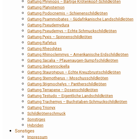
Gattung Phrynops – Bärtige Krötenkopf-Schildkröten
Gattung Platysternon
Gattung Podocnemis – Schienenschildkröten
Gattung Psammobates – Südafrikanische Landschildkröten
Gattung Pseudemydura
Gattung Pseudemys – Echte Schmuckschildkröten
Gattung Pyxis – Spinnenschildkröten
Gattung Rafetus
Gattung Rheodytes
Gattung Rhinoclemmys – Amerikanische Erdschildkröten
Gattung Sacalia – Pfauenaugen-Sumpfschildkröten
Gattung Siebenrockiella
Gattung Staurotypus – Echte Kreuzbrustschildkröten
Gattung Sternotherus – Moschusschildkröten
Gattung Stigmochelys – Pantherschildkröten
Gattung Terrapene – Dosenschildkröten
Gattung Testudo – Eigentliche Landschildkröten
Gattung Trachemys – Buchstaben-Schmuckschildkröten
Gattung Trionyx
Schildkrötenschmuck
Sonstiges
Hybriden
Sonstiges
Impressum