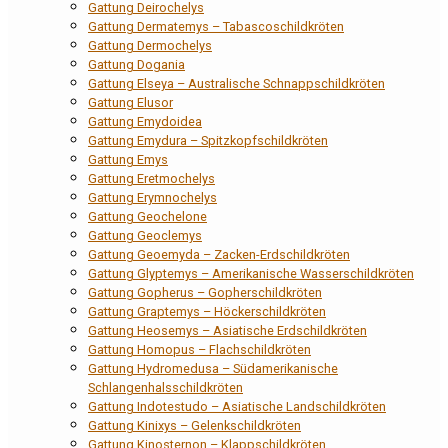
Gattung Deirochelys
Gattung Dermatemys – Tabascoschildkröten
Gattung Dermochelys
Gattung Dogania
Gattung Elseya – Australische Schnappschildkröten
Gattung Elusor
Gattung Emydoidea
Gattung Emydura – Spitzkopfschildkröten
Gattung Emys
Gattung Eretmochelys
Gattung Erymnochelys
Gattung Geochelone
Gattung Geoclemys
Gattung Geoemyda – Zacken-Erdschildkröten
Gattung Glyptemys – Amerikanische Wasserschildkröten
Gattung Gopherus – Gopherschildkröten
Gattung Graptemys – Höckerschildkröten
Gattung Heosemys – Asiatische Erdschildkröten
Gattung Homopus – Flachschildkröten
Gattung Hydromedusa – Südamerikanische
Schlangenhalsschildkröten
Gattung Indotestudo – Asiatische Landschildkröten
Gattung Kinixys – Gelenkschildkröten
Gattung Kinosternon – Klappschildkröten