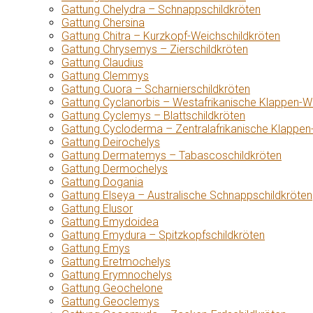
Gattung Chelydra – Schnappschildkröten
Gattung Chersina
Gattung Chitra – Kurzkopf-Weichschildkröten
Gattung Chrysemys – Zierschildkröten
Gattung Claudius
Gattung Clemmys
Gattung Cuora – Scharnierschildkröten
Gattung Cyclanorbis – Westafrikanische Klappen-W
Gattung Cyclemys – Blattschildkröten
Gattung Cycloderma – Zentralafrikanische Klappen
Gattung Deirochelys
Gattung Dermatemys – Tabascoschildkröten
Gattung Dermochelys
Gattung Dogania
Gattung Elseya – Australische Schnappschildkröten
Gattung Elusor
Gattung Emydoidea
Gattung Emydura – Spitzkopfschildkröten
Gattung Emys
Gattung Eretmochelys
Gattung Erymnochelys
Gattung Geochelone
Gattung Geoclemys