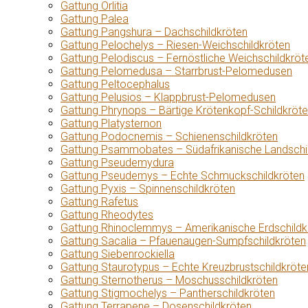
Gattung Orlitia
Gattung Palea
Gattung Pangshura – Dachschildkröten
Gattung Pelochelys – Riesen-Weichschildkröten
Gattung Pelodiscus – Fernöstliche Weichschildkröt
Gattung Pelomedusa – Starrbrust-Pelomedusen
Gattung Peltocephalus
Gattung Pelusios – Klappbrust-Pelomedusen
Gattung Phrynops – Bärtige Krötenkopf-Schildkröt
Gattung Platysternon
Gattung Podocnemis – Schienenschildkröten
Gattung Psammobates – Südafrikanische Landschi
Gattung Pseudemydura
Gattung Pseudemys – Echte Schmuckschildkröten
Gattung Pyxis – Spinnenschildkröten
Gattung Rafetus
Gattung Rheodytes
Gattung Rhinoclemmys – Amerikanische Erdschildk
Gattung Sacalia – Pfauenaugen-Sumpfschildkröten
Gattung Siebenrockiella
Gattung Staurotypus – Echte Kreuzbrustschildkröte
Gattung Sternotherus – Moschusschildkröten
Gattung Stigmochelys – Pantherschildkröten
Gattung Terrapene – Dosenschildkröten