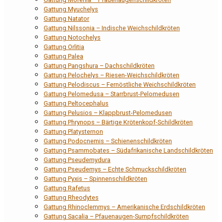
Gattung Myuchelys
Gattung Natator
Gattung Nilssonia – Indische Weichschildkröten
Gattung Notochelys
Gattung Orlitia
Gattung Palea
Gattung Pangshura – Dachschildkröten
Gattung Pelochelys – Riesen-Weichschildkröten
Gattung Pelodiscus – Fernöstliche Weichschildkröten
Gattung Pelomedusa – Starrbrust-Pelomedusen
Gattung Peltocephalus
Gattung Pelusios – Klappbrust-Pelomedusen
Gattung Phrynops – Bärtige Krötenkopf-Schildkröten
Gattung Platysternon
Gattung Podocnemis – Schienenschildkröten
Gattung Psammobates – Südafrikanische Landschildkröten
Gattung Pseudemydura
Gattung Pseudemys – Echte Schmuckschildkröten
Gattung Pyxis – Spinnenschildkröten
Gattung Rafetus
Gattung Rheodytes
Gattung Rhinoclemmys – Amerikanische Erdschildkröten
Gattung Sacalia – Pfauenaugen-Sumpfschildkröten