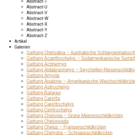
Abstract-T
Abstract-U
Abstract-V
Abstract-W
Abstract-X
Abstract-Y
Abstract-Z
Artikel
Galerien
Gattung Chelodina – Australische Schlangenhalssch
Gattung Acanthochelys – Südamerikanische Sumpf
Gattung Actinemys
Gattung Aldabrachelys – Seychellen-Riesenschildkr
Gattung Amyda
Gattung Apalone – Amerikanische Weichschildkröt
Gattung Astrochelys
Gattung Batagur
Gattung Caretta
Gattung Carettochelys
Gattung Centrochelys
Gattung Chelonia – Grüne Meeresschildkröten
Gattung Chelonoidis
Gattung Chelus – Fransenschildkröten
Gattung Chelydra – Schnappschildkröten