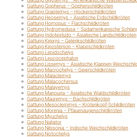
Gattung Glyptemys – Amerikanische Wasserschildk
Gattung Gopherus – Gopherschildkröten
Gattung Graptemys – Höckerschildkröten
Gattung Heosemys – Asiatische Erdschildkröten
Gattung Homopus – Flachschildkröten
Gattung Hydromedusa – Südamerikanische Schlang
Gattung Indotestudo – Asiatische Landschildkröten
Gattung Kinixys – Gelenkschildkröten
Gattung Kinosternon – Klappschildkröten
Gattung Lepidochelys
Gattung Leucocephalon
Gattung Lissemys – Asiatische Klappen-Weichschil
Gattung Macrochelys – Geierschildkröten
Gattung Malaclemys
Gattung Malacochersus
Gattung Malayemys
Gattung Manouria – Asiatische Waldschildkröten
Gattung Mauremys – Bachschildkröten
Gattung Mesoclemmys – Krötenkopf-Schildkröten
Gattung Morenia – Pfauenaugenschildkröten
Gattung Myuchelys
Gattung Natator
Gattung Nilssonia – Indische Weichschildkröten
Gattung Notochelys