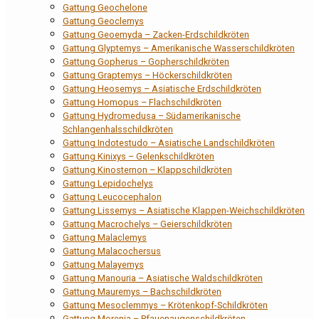
Gattung Geochelone
Gattung Geoclemys
Gattung Geoemyda – Zacken-Erdschildkröten
Gattung Glyptemys – Amerikanische Wasserschildkröten
Gattung Gopherus – Gopherschildkröten
Gattung Graptemys – Höckerschildkröten
Gattung Heosemys – Asiatische Erdschildkröten
Gattung Homopus – Flachschildkröten
Gattung Hydromedusa – Südamerikanische
Schlangenhalsschildkröten
Gattung Indotestudo – Asiatische Landschildkröten
Gattung Kinixys – Gelenkschildkröten
Gattung Kinosternon – Klappschildkröten
Gattung Lepidochelys
Gattung Leucocephalon
Gattung Lissemys – Asiatische Klappen-Weichschildkröten
Gattung Macrochelys – Geierschildkröten
Gattung Malaclemys
Gattung Malacochersus
Gattung Malayemys
Gattung Manouria – Asiatische Waldschildkröten
Gattung Mauremys – Bachschildkröten
Gattung Mesoclemmys – Krötenkopf-Schildkröten
Gattung Morenia – Pfauenaugenschildkröten