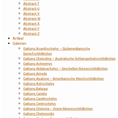
Abstract-T
Abstract-U
Abstract-V
Abstract-W
Abstract-X
Abstract-Y
Abstract-Z
Artikel
Galerien
Gattung Acanthochelys – Südamerikanische
Sumpfschildkröten
Gattung Chelodina – Australische Schlangenhalsschildkröten
Gattung Actinemys
Gattung Aldabrachelys – Seychellen-Riesenschildkröten
Gattung Amyda
Gattung Apalone – Amerikanische Weichschildkröten
Gattung Astrochelys
Gattung Batagur
Gattung Caretta
Gattung Carettochelys
Gattung Centrochelys
Gattung Chelonia – Grüne Meeresschildkröten
Gattung Chelonoidis