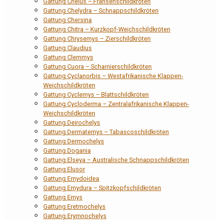
Gattung Chelus – Fransenschildkröten
Gattung Chelydra – Schnappschildkröten
Gattung Chersina
Gattung Chitra – Kurzkopf-Weichschildkröten
Gattung Chrysemys – Zierschildkröten
Gattung Claudius
Gattung Clemmys
Gattung Cuora – Scharnierschildkröten
Gattung Cyclanorbis – Westafrikanische Klappen-
Weichschildkröten
Gattung Cyclemys – Blattschildkröten
Gattung Cycloderma – Zentralafrikanische Klappen-
Weichschildkröten
Gattung Deirochelys
Gattung Dermatemys – Tabascoschildkröten
Gattung Dermochelys
Gattung Dogania
Gattung Elseya – Australische Schnappschildkröten
Gattung Elusor
Gattung Emydoidea
Gattung Emydura – Spitzkopfschildkröten
Gattung Emys
Gattung Eretmochelys
Gattung Erymnochelys