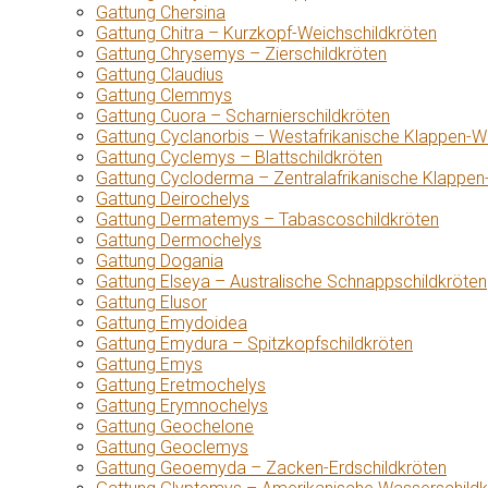
Gattung Chersina
Gattung Chitra – Kurzkopf-Weichschildkröten
Gattung Chrysemys – Zierschildkröten
Gattung Claudius
Gattung Clemmys
Gattung Cuora – Scharnierschildkröten
Gattung Cyclanorbis – Westafrikanische Klappen-W
Gattung Cyclemys – Blattschildkröten
Gattung Cycloderma – Zentralafrikanische Klappen
Gattung Deirochelys
Gattung Dermatemys – Tabascoschildkröten
Gattung Dermochelys
Gattung Dogania
Gattung Elseya – Australische Schnappschildkröten
Gattung Elusor
Gattung Emydoidea
Gattung Emydura – Spitzkopfschildkröten
Gattung Emys
Gattung Eretmochelys
Gattung Erymnochelys
Gattung Geochelone
Gattung Geoclemys
Gattung Geoemyda – Zacken-Erdschildkröten