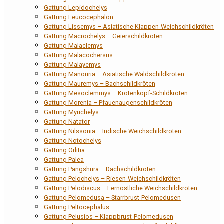
Gattung Lepidochelys
Gattung Leucocephalon
Gattung Lissemys – Asiatische Klappen-Weichschildkröten
Gattung Macrochelys – Geierschildkröten
Gattung Malaclemys
Gattung Malacochersus
Gattung Malayemys
Gattung Manouria – Asiatische Waldschildkröten
Gattung Mauremys – Bachschildkröten
Gattung Mesoclemmys – Krötenkopf-Schildkröten
Gattung Morenia – Pfauenaugenschildkröten
Gattung Myuchelys
Gattung Natator
Gattung Nilssonia – Indische Weichschildkröten
Gattung Notochelys
Gattung Orlitia
Gattung Palea
Gattung Pangshura – Dachschildkröten
Gattung Pelochelys – Riesen-Weichschildkröten
Gattung Pelodiscus – Fernöstliche Weichschildkröten
Gattung Pelomedusa – Starrbrust-Pelomedusen
Gattung Peltocephalus
Gattung Pelusios – Klappbrust-Pelomedusen