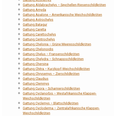
Gattung Aldabrachelys – Seychellen-Riesenschildkröten
Gattung Amyda
Gattung Apalone – Amerikanische Weichschildkröten
Gattung Astrochelys
Gattung Batagur
Gattung Caretta
Gattung Carettochelys
Gattung Centrochelys
Gattung Chelonia – Grüne Meeresschildkröten
Gattung Chelonoidis
Gattung Chelus – Fransenschildkröten
Gattung Chelydra – Schnappschildkröten
Gattung Chersina
Gattung Chitra – Kurzkopf-Weichschildkröten
Gattung Chrysemys – Zierschildkröten
Gattung Claudius
Gattung Clemmys
Gattung Cuora – Scharnierschildkröten
Gattung Cyclanorbis – Westafrikanische Klappen-
Weichschildkröten
Gattung Cyclemys – Blattschildkröten
Gattung Cycloderma – Zentralafrikanische Klappen-
Weichschildkröten