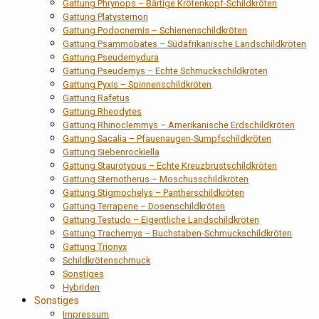
Gattung Phrynops – Bärtige Krötenkopf-Schildkröten
Gattung Platysternon
Gattung Podocnemis – Schienenschildkröten
Gattung Psammobates – Südafrikanische Landschildkröten
Gattung Pseudemydura
Gattung Pseudemys – Echte Schmuckschildkröten
Gattung Pyxis – Spinnenschildkröten
Gattung Rafetus
Gattung Rheodytes
Gattung Rhinoclemmys – Amerikanische Erdschildkröten
Gattung Sacalia – Pfauenaugen-Sumpfschildkröten
Gattung Siebenrockiella
Gattung Staurotypus – Echte Kreuzbrustschildkröten
Gattung Sternotherus – Moschusschildkröten
Gattung Stigmochelys – Pantherschildkröten
Gattung Terrapene – Dosenschildkröten
Gattung Testudo – Eigentliche Landschildkröten
Gattung Trachemys – Buchstaben-Schmuckschildkröten
Gattung Trionyx
Schildkrötenschmuck
Sonstiges
Hybriden
Sonstiges
Impressum