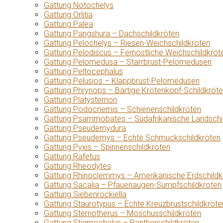
Gattung Notochelys
Gattung Orlitia
Gattung Palea
Gattung Pangshura – Dachschildkröten
Gattung Pelochelys – Riesen-Weichschildkröten
Gattung Pelodiscus – Fernöstliche Weichschildkröt
Gattung Pelomedusa – Starrbrust-Pelomedusen
Gattung Peltocephalus
Gattung Pelusios – Klappbrust-Pelomedusen
Gattung Phrynops – Bärtige Krötenkopf-Schildkröt
Gattung Platysternon
Gattung Podocnemis – Schienenschildkröten
Gattung Psammobates – Südafrikanische Landschi
Gattung Pseudemydura
Gattung Pseudemys – Echte Schmuckschildkröten
Gattung Pyxis – Spinnenschildkröten
Gattung Rafetus
Gattung Rheodytes
Gattung Rhinoclemmys – Amerikanische Erdschildk
Gattung Sacalia – Pfauenaugen-Sumpfschildkröten
Gattung Siebenrockiella
Gattung Staurotypus – Echte Kreuzbrustschildkröte
Gattung Sternotherus – Moschusschildkröten
Gattung Stigmochelys – Pantherschildkröten