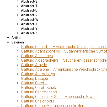
Abstract-S
Abstract-T
Abstract-U
Abstract-V
Abstract-W
Abstract-X
Abstract-Y
Abstract-Z
Artikel
Galerien
Gattung Chelodina – Australische Schlangenhalssch
Gattung Acanthochelys – Südamerikanische Sumpf
Gattung Actinemys
Gattung Aldabrachelys – Seychellen-Riesenschildkr
Gattung Amyda
Gattung Apalone – Amerikanische Weichschildkröt
Gattung Astrochelys
Gattung Batagur
Gattung Caretta
Gattung Carettochelys
Gattung Centrochelys
Gattung Chelonia – Grüne Meeresschildkröten
Gattung Chelonoidis
Gattung Chelus – Fransenschildkröten