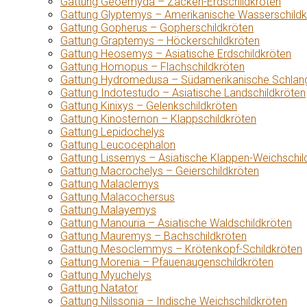
Gattung Geoemyda – Zacken-Erdschildkröten
Gattung Glyptemys – Amerikanische Wasserschildk
Gattung Gopherus – Gopherschildkröten
Gattung Graptemys – Höckerschildkröten
Gattung Heosemys – Asiatische Erdschildkröten
Gattung Homopus – Flachschildkröten
Gattung Hydromedusa – Südamerikanische Schlang
Gattung Indotestudo – Asiatische Landschildkröten
Gattung Kinixys – Gelenkschildkröten
Gattung Kinosternon – Klappschildkröten
Gattung Lepidochelys
Gattung Leucocephalon
Gattung Lissemys – Asiatische Klappen-Weichschil
Gattung Macrochelys – Geierschildkröten
Gattung Malaclemys
Gattung Malacochersus
Gattung Malayemys
Gattung Manouria – Asiatische Waldschildkröten
Gattung Mauremys – Bachschildkröten
Gattung Mesoclemmys – Krötenkopf-Schildkröten
Gattung Morenia – Pfauenaugenschildkröten
Gattung Myuchelys
Gattung Natator
Gattung Nilssonia – Indische Weichschildkröten