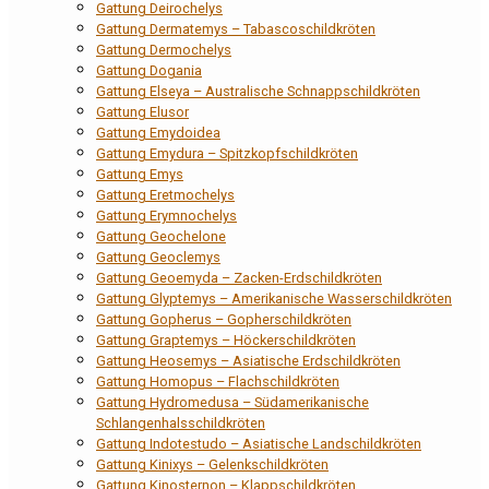
Gattung Deirochelys
Gattung Dermatemys – Tabascoschildkröten
Gattung Dermochelys
Gattung Dogania
Gattung Elseya – Australische Schnappschildkröten
Gattung Elusor
Gattung Emydoidea
Gattung Emydura – Spitzkopfschildkröten
Gattung Emys
Gattung Eretmochelys
Gattung Erymnochelys
Gattung Geochelone
Gattung Geoclemys
Gattung Geoemyda – Zacken-Erdschildkröten
Gattung Glyptemys – Amerikanische Wasserschildkröten
Gattung Gopherus – Gopherschildkröten
Gattung Graptemys – Höckerschildkröten
Gattung Heosemys – Asiatische Erdschildkröten
Gattung Homopus – Flachschildkröten
Gattung Hydromedusa – Südamerikanische
Schlangenhalsschildkröten
Gattung Indotestudo – Asiatische Landschildkröten
Gattung Kinixys – Gelenkschildkröten
Gattung Kinosternon – Klappschildkröten