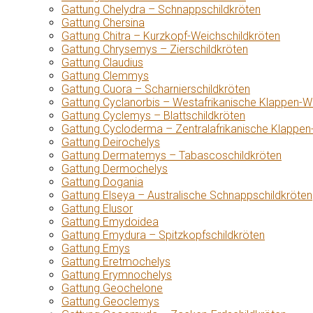
Gattung Chelydra – Schnappschildkröten
Gattung Chersina
Gattung Chitra – Kurzkopf-Weichschildkröten
Gattung Chrysemys – Zierschildkröten
Gattung Claudius
Gattung Clemmys
Gattung Cuora – Scharnierschildkröten
Gattung Cyclanorbis – Westafrikanische Klappen-W
Gattung Cyclemys – Blattschildkröten
Gattung Cycloderma – Zentralafrikanische Klappen
Gattung Deirochelys
Gattung Dermatemys – Tabascoschildkröten
Gattung Dermochelys
Gattung Dogania
Gattung Elseya – Australische Schnappschildkröten
Gattung Elusor
Gattung Emydoidea
Gattung Emydura – Spitzkopfschildkröten
Gattung Emys
Gattung Eretmochelys
Gattung Erymnochelys
Gattung Geochelone
Gattung Geoclemys