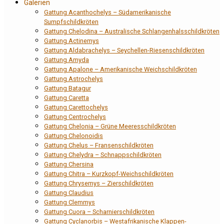
Galerien
Gattung Acanthochelys – Südamerikanische
Sumpfschildkröten
Gattung Chelodina – Australische Schlangenhalsschildkröten
Gattung Actinemys
Gattung Aldabrachelys – Seychellen-Riesenschildkröten
Gattung Amyda
Gattung Apalone – Amerikanische Weichschildkröten
Gattung Astrochelys
Gattung Batagur
Gattung Caretta
Gattung Carettochelys
Gattung Centrochelys
Gattung Chelonia – Grüne Meeresschildkröten
Gattung Chelonoidis
Gattung Chelus – Fransenschildkröten
Gattung Chelydra – Schnappschildkröten
Gattung Chersina
Gattung Chitra – Kurzkopf-Weichschildkröten
Gattung Chrysemys – Zierschildkröten
Gattung Claudius
Gattung Clemmys
Gattung Cuora – Scharnierschildkröten
Gattung Cyclanorbis – Westafrikanische Klappen-