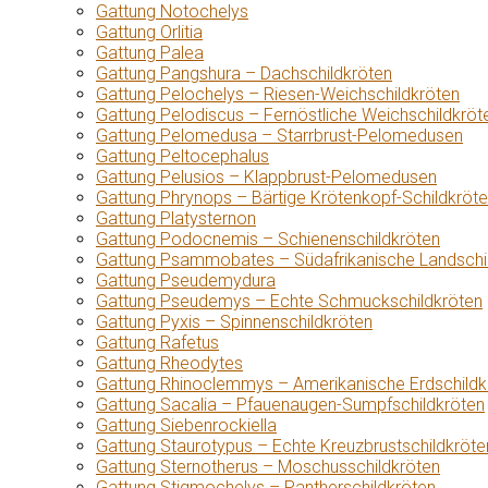
Gattung Notochelys
Gattung Orlitia
Gattung Palea
Gattung Pangshura – Dachschildkröten
Gattung Pelochelys – Riesen-Weichschildkröten
Gattung Pelodiscus – Fernöstliche Weichschildkröt
Gattung Pelomedusa – Starrbrust-Pelomedusen
Gattung Peltocephalus
Gattung Pelusios – Klappbrust-Pelomedusen
Gattung Phrynops – Bärtige Krötenkopf-Schildkröt
Gattung Platysternon
Gattung Podocnemis – Schienenschildkröten
Gattung Psammobates – Südafrikanische Landschi
Gattung Pseudemydura
Gattung Pseudemys – Echte Schmuckschildkröten
Gattung Pyxis – Spinnenschildkröten
Gattung Rafetus
Gattung Rheodytes
Gattung Rhinoclemmys – Amerikanische Erdschildk
Gattung Sacalia – Pfauenaugen-Sumpfschildkröten
Gattung Siebenrockiella
Gattung Staurotypus – Echte Kreuzbrustschildkröte
Gattung Sternotherus – Moschusschildkröten
Gattung Stigmochelys – Pantherschildkröten