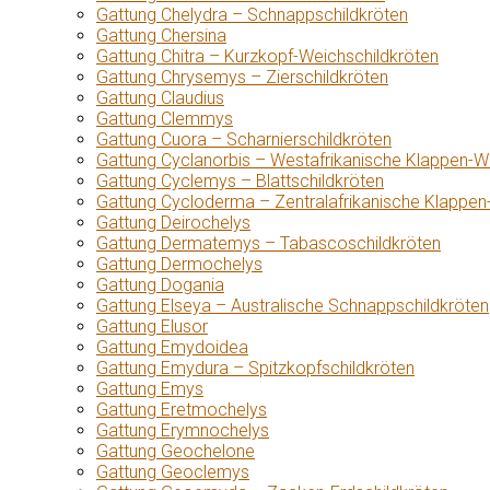
Gattung Chelydra – Schnappschildkröten
Gattung Chersina
Gattung Chitra – Kurzkopf-Weichschildkröten
Gattung Chrysemys – Zierschildkröten
Gattung Claudius
Gattung Clemmys
Gattung Cuora – Scharnierschildkröten
Gattung Cyclanorbis – Westafrikanische Klappen-W
Gattung Cyclemys – Blattschildkröten
Gattung Cycloderma – Zentralafrikanische Klappen
Gattung Deirochelys
Gattung Dermatemys – Tabascoschildkröten
Gattung Dermochelys
Gattung Dogania
Gattung Elseya – Australische Schnappschildkröten
Gattung Elusor
Gattung Emydoidea
Gattung Emydura – Spitzkopfschildkröten
Gattung Emys
Gattung Eretmochelys
Gattung Erymnochelys
Gattung Geochelone
Gattung Geoclemys