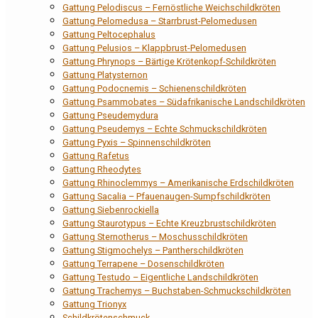
Gattung Pelodiscus – Fernöstliche Weichschildkröten
Gattung Pelomedusa – Starrbrust-Pelomedusen
Gattung Peltocephalus
Gattung Pelusios – Klappbrust-Pelomedusen
Gattung Phrynops – Bärtige Krötenkopf-Schildkröten
Gattung Platysternon
Gattung Podocnemis – Schienenschildkröten
Gattung Psammobates – Südafrikanische Landschildkröten
Gattung Pseudemydura
Gattung Pseudemys – Echte Schmuckschildkröten
Gattung Pyxis – Spinnenschildkröten
Gattung Rafetus
Gattung Rheodytes
Gattung Rhinoclemmys – Amerikanische Erdschildkröten
Gattung Sacalia – Pfauenaugen-Sumpfschildkröten
Gattung Siebenrockiella
Gattung Staurotypus – Echte Kreuzbrustschildkröten
Gattung Sternotherus – Moschusschildkröten
Gattung Stigmochelys – Pantherschildkröten
Gattung Terrapene – Dosenschildkröten
Gattung Testudo – Eigentliche Landschildkröten
Gattung Trachemys – Buchstaben-Schmuckschildkröten
Gattung Trionyx
Schildkrötenschmuck