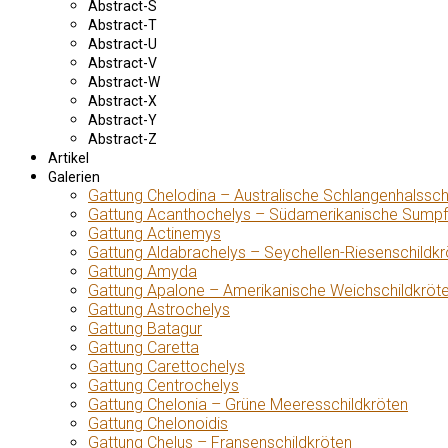
Abstract-S
Abstract-T
Abstract-U
Abstract-V
Abstract-W
Abstract-X
Abstract-Y
Abstract-Z
Artikel
Galerien
Gattung Chelodina – Australische Schlangenhalssch
Gattung Acanthochelys – Südamerikanische Sumpf
Gattung Actinemys
Gattung Aldabrachelys – Seychellen-Riesenschildkr
Gattung Amyda
Gattung Apalone – Amerikanische Weichschildkröt
Gattung Astrochelys
Gattung Batagur
Gattung Caretta
Gattung Carettochelys
Gattung Centrochelys
Gattung Chelonia – Grüne Meeresschildkröten
Gattung Chelonoidis
Gattung Chelus – Fransenschildkröten