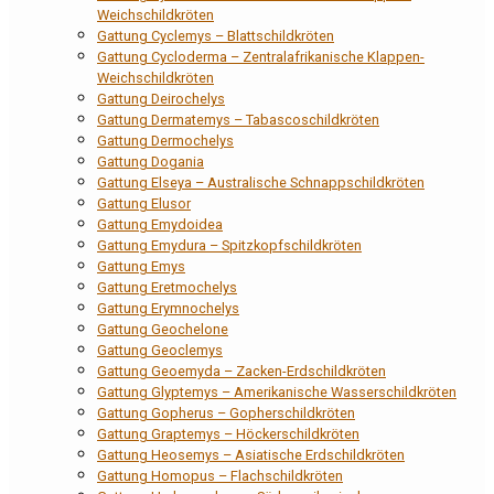
Weichschildkröten
Gattung Cyclemys – Blattschildkröten
Gattung Cycloderma – Zentralafrikanische Klappen-
Weichschildkröten
Gattung Deirochelys
Gattung Dermatemys – Tabascoschildkröten
Gattung Dermochelys
Gattung Dogania
Gattung Elseya – Australische Schnappschildkröten
Gattung Elusor
Gattung Emydoidea
Gattung Emydura – Spitzkopfschildkröten
Gattung Emys
Gattung Eretmochelys
Gattung Erymnochelys
Gattung Geochelone
Gattung Geoclemys
Gattung Geoemyda – Zacken-Erdschildkröten
Gattung Glyptemys – Amerikanische Wasserschildkröten
Gattung Gopherus – Gopherschildkröten
Gattung Graptemys – Höckerschildkröten
Gattung Heosemys – Asiatische Erdschildkröten
Gattung Homopus – Flachschildkröten