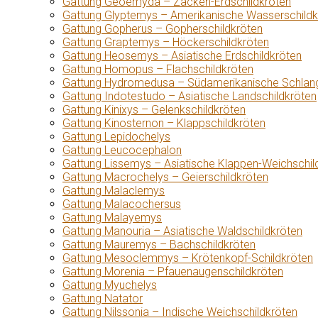
Gattung Geoemyda – Zacken-Erdschildkröten
Gattung Glyptemys – Amerikanische Wasserschildk
Gattung Gopherus – Gopherschildkröten
Gattung Graptemys – Höckerschildkröten
Gattung Heosemys – Asiatische Erdschildkröten
Gattung Homopus – Flachschildkröten
Gattung Hydromedusa – Südamerikanische Schlang
Gattung Indotestudo – Asiatische Landschildkröten
Gattung Kinixys – Gelenkschildkröten
Gattung Kinosternon – Klappschildkröten
Gattung Lepidochelys
Gattung Leucocephalon
Gattung Lissemys – Asiatische Klappen-Weichschil
Gattung Macrochelys – Geierschildkröten
Gattung Malaclemys
Gattung Malacochersus
Gattung Malayemys
Gattung Manouria – Asiatische Waldschildkröten
Gattung Mauremys – Bachschildkröten
Gattung Mesoclemmys – Krötenkopf-Schildkröten
Gattung Morenia – Pfauenaugenschildkröten
Gattung Myuchelys
Gattung Natator
Gattung Nilssonia – Indische Weichschildkröten