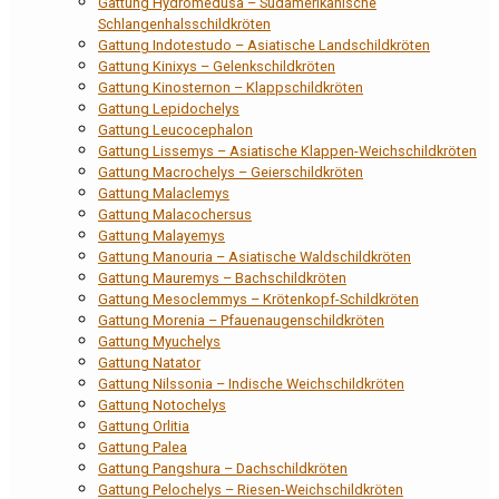
Gattung Hydromedusa – Südamerikanische
Schlangenhalsschildkröten
Gattung Indotestudo – Asiatische Landschildkröten
Gattung Kinixys – Gelenkschildkröten
Gattung Kinosternon – Klappschildkröten
Gattung Lepidochelys
Gattung Leucocephalon
Gattung Lissemys – Asiatische Klappen-Weichschildkröten
Gattung Macrochelys – Geierschildkröten
Gattung Malaclemys
Gattung Malacochersus
Gattung Malayemys
Gattung Manouria – Asiatische Waldschildkröten
Gattung Mauremys – Bachschildkröten
Gattung Mesoclemmys – Krötenkopf-Schildkröten
Gattung Morenia – Pfauenaugenschildkröten
Gattung Myuchelys
Gattung Natator
Gattung Nilssonia – Indische Weichschildkröten
Gattung Notochelys
Gattung Orlitia
Gattung Palea
Gattung Pangshura – Dachschildkröten
Gattung Pelochelys – Riesen-Weichschildkröten