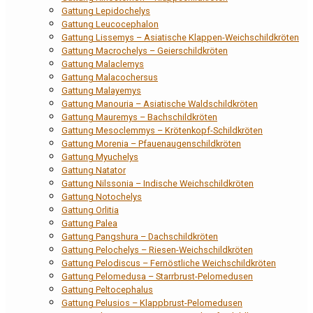
Gattung Lepidochelys
Gattung Leucocephalon
Gattung Lissemys – Asiatische Klappen-Weichschildkröten
Gattung Macrochelys – Geierschildkröten
Gattung Malaclemys
Gattung Malacochersus
Gattung Malayemys
Gattung Manouria – Asiatische Waldschildkröten
Gattung Mauremys – Bachschildkröten
Gattung Mesoclemmys – Krötenkopf-Schildkröten
Gattung Morenia – Pfauenaugenschildkröten
Gattung Myuchelys
Gattung Natator
Gattung Nilssonia – Indische Weichschildkröten
Gattung Notochelys
Gattung Orlitia
Gattung Palea
Gattung Pangshura – Dachschildkröten
Gattung Pelochelys – Riesen-Weichschildkröten
Gattung Pelodiscus – Fernöstliche Weichschildkröten
Gattung Pelomedusa – Starrbrust-Pelomedusen
Gattung Peltocephalus
Gattung Pelusios – Klappbrust-Pelomedusen