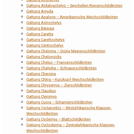
Gattung Aldabrachelys – Seychellen-Riesenschildkröten
Gattung Amyda
Gattung Apalone – Amerikanische Weichschildkröten
Gattung Astrochelys
Gattung Batagur
Gattung Caretta
Gattung Carettochelys
Gattung Centrochelys
Gattung Chelonia – Grüne Meeresschildkröten
Gattung Chelonoidis
Gattung Chelus – Fransenschildkröten
Gattung Chelydra – Schnappschildkröten
Gattung Chersina
Gattung Chitra – Kurzkopf-Weichschildkröten
Gattung Chrysemys – Zierschildkröten
Gattung Claudius
Gattung Clemmys
Gattung Cuora – Scharnierschildkröten
Gattung Cyclanorbis – Westafrikanische Klappen-
Weichschildkröten
Gattung Cyclemys – Blattschildkröten
Gattung Cycloderma – Zentralafrikanische Klappen-
Weichschildkröten