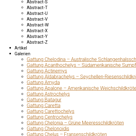
Abstract-S
Abstract-T
Abstract-U
Abstract-V
Abstract-W
Abstract-X
Abstract-Y
Abstract-Z
Artikel
Galerien
Gattung Chelodina – Australische Schlangenhalssch
Gattung Acanthochelys – Südamerikanische Sumpf
Gattung Actinemys
Gattung Aldabrachelys – Seychellen-Riesenschildkr
Gattung Amyda
Gattung Apalone – Amerikanische Weichschildkröt
Gattung Astrochelys
Gattung Batagur
Gattung Caretta
Gattung Carettochelys
Gattung Centrochelys
Gattung Chelonia – Grüne Meeresschildkröten
Gattung Chelonoidis
Gattung Chelus – Fransenschildkröten