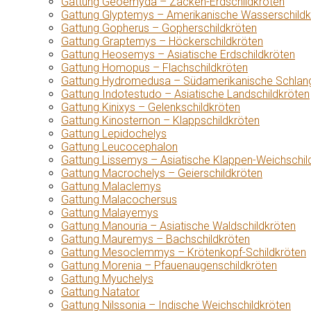
Gattung Geoemyda – Zacken-Erdschildkröten
Gattung Glyptemys – Amerikanische Wasserschildk
Gattung Gopherus – Gopherschildkröten
Gattung Graptemys – Höckerschildkröten
Gattung Heosemys – Asiatische Erdschildkröten
Gattung Homopus – Flachschildkröten
Gattung Hydromedusa – Südamerikanische Schlang
Gattung Indotestudo – Asiatische Landschildkröten
Gattung Kinixys – Gelenkschildkröten
Gattung Kinosternon – Klappschildkröten
Gattung Lepidochelys
Gattung Leucocephalon
Gattung Lissemys – Asiatische Klappen-Weichschil
Gattung Macrochelys – Geierschildkröten
Gattung Malaclemys
Gattung Malacochersus
Gattung Malayemys
Gattung Manouria – Asiatische Waldschildkröten
Gattung Mauremys – Bachschildkröten
Gattung Mesoclemmys – Krötenkopf-Schildkröten
Gattung Morenia – Pfauenaugenschildkröten
Gattung Myuchelys
Gattung Natator
Gattung Nilssonia – Indische Weichschildkröten