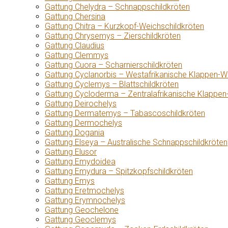
Gattung Chelydra – Schnappschildkröten
Gattung Chersina
Gattung Chitra – Kurzkopf-Weichschildkröten
Gattung Chrysemys – Zierschildkröten
Gattung Claudius
Gattung Clemmys
Gattung Cuora – Scharnierschildkröten
Gattung Cyclanorbis – Westafrikanische Klappen-W
Gattung Cyclemys – Blattschildkröten
Gattung Cycloderma – Zentralafrikanische Klappen
Gattung Deirochelys
Gattung Dermatemys – Tabascoschildkröten
Gattung Dermochelys
Gattung Dogania
Gattung Elseya – Australische Schnappschildkröten
Gattung Elusor
Gattung Emydoidea
Gattung Emydura – Spitzkopfschildkröten
Gattung Emys
Gattung Eretmochelys
Gattung Erymnochelys
Gattung Geochelone
Gattung Geoclemys