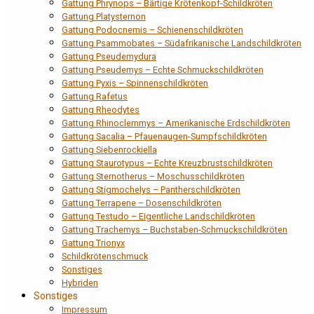
Gattung Phrynops – Bärtige Krötenkopf-Schildkröten
Gattung Platysternon
Gattung Podocnemis – Schienenschildkröten
Gattung Psammobates – Südafrikanische Landschildkröten
Gattung Pseudemydura
Gattung Pseudemys – Echte Schmuckschildkröten
Gattung Pyxis – Spinnenschildkröten
Gattung Rafetus
Gattung Rheodytes
Gattung Rhinoclemmys – Amerikanische Erdschildkröten
Gattung Sacalia – Pfauenaugen-Sumpfschildkröten
Gattung Siebenrockiella
Gattung Staurotypus – Echte Kreuzbrustschildkröten
Gattung Sternotherus – Moschusschildkröten
Gattung Stigmochelys – Pantherschildkröten
Gattung Terrapene – Dosenschildkröten
Gattung Testudo – Eigentliche Landschildkröten
Gattung Trachemys – Buchstaben-Schmuckschildkröten
Gattung Trionyx
Schildkrötenschmuck
Sonstiges
Hybriden
Sonstiges
Impressum