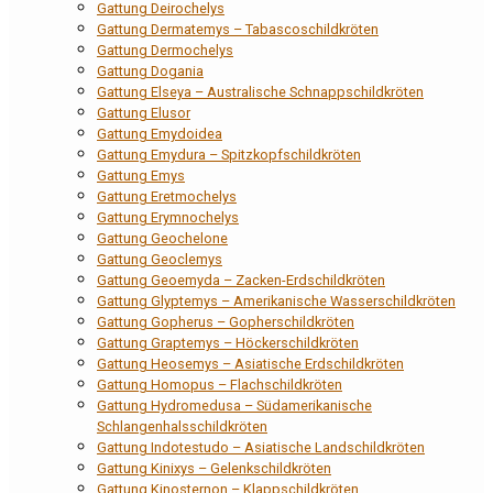
Gattung Deirochelys
Gattung Dermatemys – Tabascoschildkröten
Gattung Dermochelys
Gattung Dogania
Gattung Elseya – Australische Schnappschildkröten
Gattung Elusor
Gattung Emydoidea
Gattung Emydura – Spitzkopfschildkröten
Gattung Emys
Gattung Eretmochelys
Gattung Erymnochelys
Gattung Geochelone
Gattung Geoclemys
Gattung Geoemyda – Zacken-Erdschildkröten
Gattung Glyptemys – Amerikanische Wasserschildkröten
Gattung Gopherus – Gopherschildkröten
Gattung Graptemys – Höckerschildkröten
Gattung Heosemys – Asiatische Erdschildkröten
Gattung Homopus – Flachschildkröten
Gattung Hydromedusa – Südamerikanische
Schlangenhalsschildkröten
Gattung Indotestudo – Asiatische Landschildkröten
Gattung Kinixys – Gelenkschildkröten
Gattung Kinosternon – Klappschildkröten