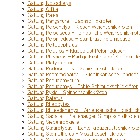
Gattung Notochelys
Gattung Orlitia
Gattung Palea
Gattung Pangshura – Dachschildkröten
Gattung Pelochelys – Riesen-Weichschildkröten
Gattung Pelodiscus – Fernöstliche Weichschildkröt
Gattung Pelomedusa – Starrbrust-Pelomedusen
Gattung Peltocephalus
Gattung Pelusios – Klappbrust-Pelomedusen
Gattung Phrynops – Bärtige Krötenkopf-Schildkröt
Gattung Platysternon
Gattung Podocnemis – Schienenschildkröten
Gattung Psammobates – Südafrikanische Landschi
Gattung Pseudemydura
Gattung Pseudemys – Echte Schmuckschildkröten
Gattung Pyxis – Spinnenschildkröten
Gattung Rafetus
Gattung Rheodytes
Gattung Rhinoclemmys – Amerikanische Erdschildk
Gattung Sacalia – Pfauenaugen-Sumpfschildkröten
Gattung Siebenrockiella
Gattung Staurotypus – Echte Kreuzbrustschildkröte
Gattung Sternotherus – Moschusschildkröten
Gattung Stigmochelys – Pantherschildkröten