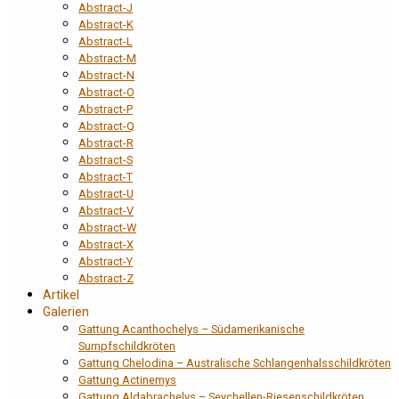
Abstract-J
Abstract-K
Abstract-L
Abstract-M
Abstract-N
Abstract-O
Abstract-P
Abstract-Q
Abstract-R
Abstract-S
Abstract-T
Abstract-U
Abstract-V
Abstract-W
Abstract-X
Abstract-Y
Abstract-Z
Artikel
Galerien
Gattung Acanthochelys – Südamerikanische
Sumpfschildkröten
Gattung Chelodina – Australische Schlangenhalsschildkröten
Gattung Actinemys
Gattung Aldabrachelys – Seychellen-Riesenschildkröten