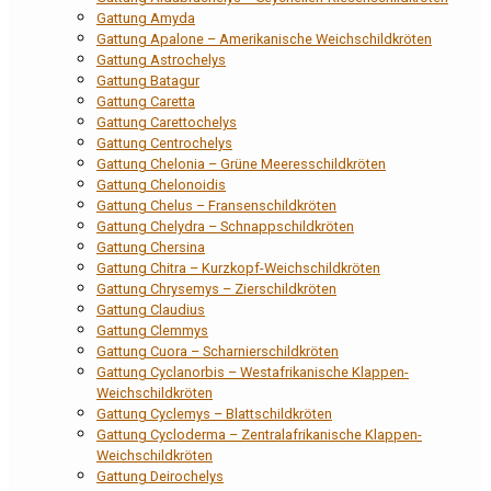
Gattung Amyda
Gattung Apalone – Amerikanische Weichschildkröten
Gattung Astrochelys
Gattung Batagur
Gattung Caretta
Gattung Carettochelys
Gattung Centrochelys
Gattung Chelonia – Grüne Meeresschildkröten
Gattung Chelonoidis
Gattung Chelus – Fransenschildkröten
Gattung Chelydra – Schnappschildkröten
Gattung Chersina
Gattung Chitra – Kurzkopf-Weichschildkröten
Gattung Chrysemys – Zierschildkröten
Gattung Claudius
Gattung Clemmys
Gattung Cuora – Scharnierschildkröten
Gattung Cyclanorbis – Westafrikanische Klappen-
Weichschildkröten
Gattung Cyclemys – Blattschildkröten
Gattung Cycloderma – Zentralafrikanische Klappen-
Weichschildkröten
Gattung Deirochelys