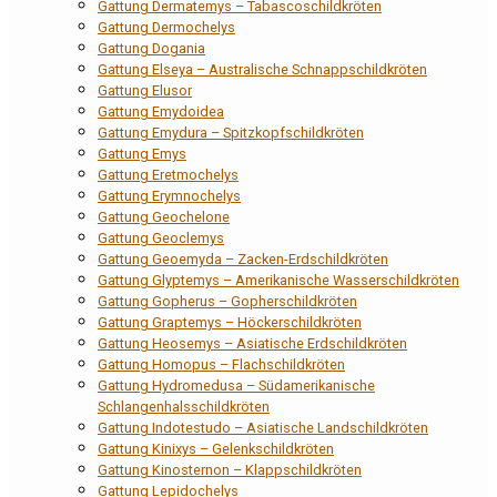
Gattung Dermatemys – Tabascoschildkröten
Gattung Dermochelys
Gattung Dogania
Gattung Elseya – Australische Schnappschildkröten
Gattung Elusor
Gattung Emydoidea
Gattung Emydura – Spitzkopfschildkröten
Gattung Emys
Gattung Eretmochelys
Gattung Erymnochelys
Gattung Geochelone
Gattung Geoclemys
Gattung Geoemyda – Zacken-Erdschildkröten
Gattung Glyptemys – Amerikanische Wasserschildkröten
Gattung Gopherus – Gopherschildkröten
Gattung Graptemys – Höckerschildkröten
Gattung Heosemys – Asiatische Erdschildkröten
Gattung Homopus – Flachschildkröten
Gattung Hydromedusa – Südamerikanische
Schlangenhalsschildkröten
Gattung Indotestudo – Asiatische Landschildkröten
Gattung Kinixys – Gelenkschildkröten
Gattung Kinosternon – Klappschildkröten
Gattung Lepidochelys