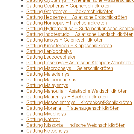
Gattung Glyptemys – Amerikanische Wasserschildk
Gattung Gopherus – Gopherschildkröten
Gattung Graptemys – Höckerschildkröten
Gattung Heosemys – Asiatische Erdschildkröten
Gattung Homopus – Flachschildkröten
Gattung Hydromedusa – Südamerikanische Schlang
Gattung Indotestudo – Asiatische Landschildkröten
Gattung Kinixys – Gelenkschildkröten
Gattung Kinosternon – Klappschildkröten
Gattung Lepidochelys
Gattung Leucocephalon
Gattung Lissemys – Asiatische Klappen-Weichschil
Gattung Macrochelys – Geierschildkröten
Gattung Malaclemys
Gattung Malacochersus
Gattung Malayemys
Gattung Manouria – Asiatische Waldschildkröten
Gattung Mauremys – Bachschildkröten
Gattung Mesoclemmys – Krötenkopf-Schildkröten
Gattung Morenia – Pfauenaugenschildkröten
Gattung Myuchelys
Gattung Natator
Gattung Nilssonia – Indische Weichschildkröten
Gattung Notochelys