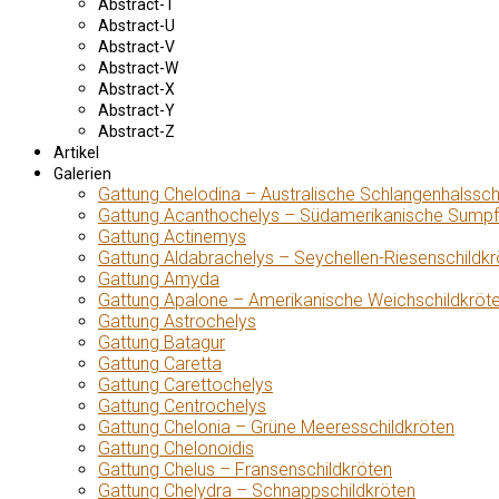
Abstract-T
Abstract-U
Abstract-V
Abstract-W
Abstract-X
Abstract-Y
Abstract-Z
Artikel
Galerien
Gattung Chelodina – Australische Schlangenhalssch
Gattung Acanthochelys – Südamerikanische Sumpf
Gattung Actinemys
Gattung Aldabrachelys – Seychellen-Riesenschildkr
Gattung Amyda
Gattung Apalone – Amerikanische Weichschildkröt
Gattung Astrochelys
Gattung Batagur
Gattung Caretta
Gattung Carettochelys
Gattung Centrochelys
Gattung Chelonia – Grüne Meeresschildkröten
Gattung Chelonoidis
Gattung Chelus – Fransenschildkröten
Gattung Chelydra – Schnappschildkröten