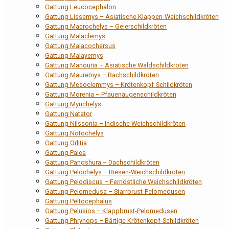
Gattung Leucocephalon
Gattung Lissemys – Asiatische Klappen-Weichschildkröten
Gattung Macrochelys – Geierschildkröten
Gattung Malaclemys
Gattung Malacochersus
Gattung Malayemys
Gattung Manouria – Asiatische Waldschildkröten
Gattung Mauremys – Bachschildkröten
Gattung Mesoclemmys – Krötenkopf-Schildkröten
Gattung Morenia – Pfauenaugenschildkröten
Gattung Myuchelys
Gattung Natator
Gattung Nilssonia – Indische Weichschildkröten
Gattung Notochelys
Gattung Orlitia
Gattung Palea
Gattung Pangshura – Dachschildkröten
Gattung Pelochelys – Riesen-Weichschildkröten
Gattung Pelodiscus – Fernöstliche Weichschildkröten
Gattung Pelomedusa – Starrbrust-Pelomedusen
Gattung Peltocephalus
Gattung Pelusios – Klappbrust-Pelomedusen
Gattung Phrynops – Bärtige Krötenkopf-Schildkröten