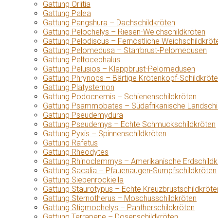
Gattung Orlitia
Gattung Palea
Gattung Pangshura – Dachschildkröten
Gattung Pelochelys – Riesen-Weichschildkröten
Gattung Pelodiscus – Fernöstliche Weichschildkröt
Gattung Pelomedusa – Starrbrust-Pelomedusen
Gattung Peltocephalus
Gattung Pelusios – Klappbrust-Pelomedusen
Gattung Phrynops – Bärtige Krötenkopf-Schildkröt
Gattung Platysternon
Gattung Podocnemis – Schienenschildkröten
Gattung Psammobates – Südafrikanische Landschi
Gattung Pseudemydura
Gattung Pseudemys – Echte Schmuckschildkröten
Gattung Pyxis – Spinnenschildkröten
Gattung Rafetus
Gattung Rheodytes
Gattung Rhinoclemmys – Amerikanische Erdschildk
Gattung Sacalia – Pfauenaugen-Sumpfschildkröten
Gattung Siebenrockiella
Gattung Staurotypus – Echte Kreuzbrustschildkröte
Gattung Sternotherus – Moschusschildkröten
Gattung Stigmochelys – Pantherschildkröten
Gattung Terrapene – Dosenschildkröten