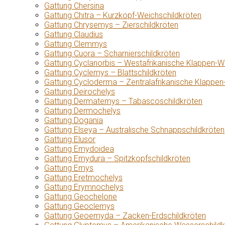
Gattung Chersina
Gattung Chitra – Kurzkopf-Weichschildkröten
Gattung Chrysemys – Zierschildkröten
Gattung Claudius
Gattung Clemmys
Gattung Cuora – Scharnierschildkröten
Gattung Cyclanorbis – Westafrikanische Klappen-W
Gattung Cyclemys – Blattschildkröten
Gattung Cycloderma – Zentralafrikanische Klappen
Gattung Deirochelys
Gattung Dermatemys – Tabascoschildkröten
Gattung Dermochelys
Gattung Dogania
Gattung Elseya – Australische Schnappschildkröten
Gattung Elusor
Gattung Emydoidea
Gattung Emydura – Spitzkopfschildkröten
Gattung Emys
Gattung Eretmochelys
Gattung Erymnochelys
Gattung Geochelone
Gattung Geoclemys
Gattung Geoemyda – Zacken-Erdschildkröten