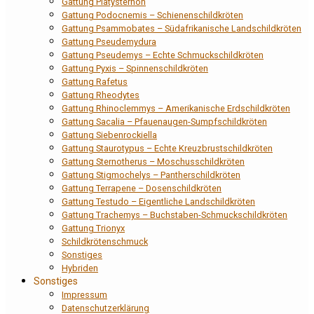
Gattung Platysternon
Gattung Podocnemis – Schienenschildkröten
Gattung Psammobates – Südafrikanische Landschildkröten
Gattung Pseudemydura
Gattung Pseudemys – Echte Schmuckschildkröten
Gattung Pyxis – Spinnenschildkröten
Gattung Rafetus
Gattung Rheodytes
Gattung Rhinoclemmys – Amerikanische Erdschildkröten
Gattung Sacalia – Pfauenaugen-Sumpfschildkröten
Gattung Siebenrockiella
Gattung Staurotypus – Echte Kreuzbrustschildkröten
Gattung Sternotherus – Moschusschildkröten
Gattung Stigmochelys – Pantherschildkröten
Gattung Terrapene – Dosenschildkröten
Gattung Testudo – Eigentliche Landschildkröten
Gattung Trachemys – Buchstaben-Schmuckschildkröten
Gattung Trionyx
Schildkrötenschmuck
Sonstiges
Hybriden
Sonstiges
Impressum
Datenschutzerklärung