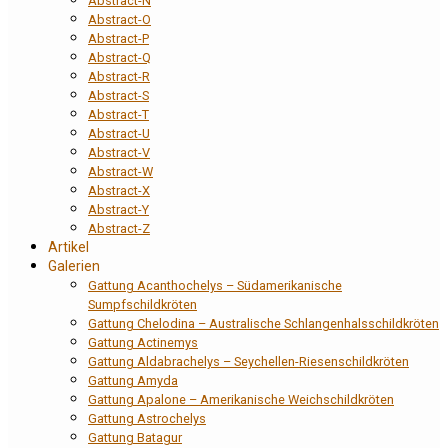
Abstract-N
Abstract-O
Abstract-P
Abstract-Q
Abstract-R
Abstract-S
Abstract-T
Abstract-U
Abstract-V
Abstract-W
Abstract-X
Abstract-Y
Abstract-Z
Artikel
Galerien
Gattung Acanthochelys – Südamerikanische
Sumpfschildkröten
Gattung Chelodina – Australische Schlangenhalsschildkröten
Gattung Actinemys
Gattung Aldabrachelys – Seychellen-Riesenschildkröten
Gattung Amyda
Gattung Apalone – Amerikanische Weichschildkröten
Gattung Astrochelys
Gattung Batagur