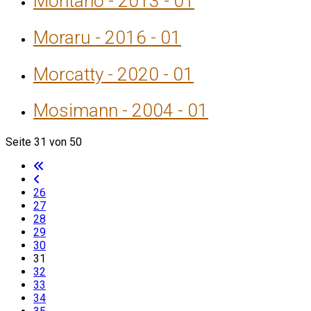
Montaño - 2013 - 01
Moraru - 2016 - 01
Morcatty - 2020 - 01
Mosimann - 2004 - 01
Seite 31 von 50
26
27
28
29
30
31
32
33
34