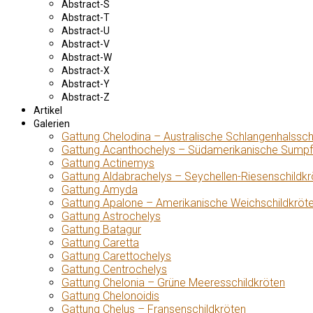
Abstract-S
Abstract-T
Abstract-U
Abstract-V
Abstract-W
Abstract-X
Abstract-Y
Abstract-Z
Artikel
Galerien
Gattung Chelodina – Australische Schlangenhalssch
Gattung Acanthochelys – Südamerikanische Sumpf
Gattung Actinemys
Gattung Aldabrachelys – Seychellen-Riesenschildkr
Gattung Amyda
Gattung Apalone – Amerikanische Weichschildkröt
Gattung Astrochelys
Gattung Batagur
Gattung Caretta
Gattung Carettochelys
Gattung Centrochelys
Gattung Chelonia – Grüne Meeresschildkröten
Gattung Chelonoidis
Gattung Chelus – Fransenschildkröten