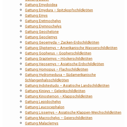
Gattung Emydoidea
Gattung Emydura – Spitzkopfschildkröten
Gattung Emys
Gattung Eretmochelys
Gattung Erymnochelys
Gattung Geochelone
Gattung Geoclemys
Gattung Geoemyda – Zacken-Erdschildkröten
Gattung Glyptemys – Amerikanische Wasserschildkröten
Gattung Gopherus – Gopherschildkröten
Gattung Graptemys – Höckerschildkröten
Gattung Heosemys – Asiatische Erdschildkröten
Gattung Homopus – Flachschildkröten
Gattung Hydromedusa – Südamerikanische
Schlangenhalsschildkröten
Gattung Indotestudo – Asiatische Landschildkröten
Gattung Kinixys – Gelenkschildkröten
Gattung Kinosternon – Klappschildkröten
Gattung Lepidochelys
Gattung Leucocephalon
Gattung Lissemys – Asiatische Klappen-Weichschildkröten
Gattung Macrochelys – Geierschildkröten
Gattung Malaclemys