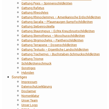
Gattung Pyxis – Spinnenschildkröten
Gattung Rafetus
Gattung Rheodytes
Gattung Rhinoclemmys – Amerikanische Erdschildkröten
Gattung Sacalia – Pfauenaugen-Sumpfschildkröten
Gattung Siebenrockiella
Gattung Staurotypus – Echte Kreuzbrustschildkröten
Gattung Sternotherus – Moschusschildkröten
Gattung Stigmochelys – Pantherschildkröten
Gattung Terrapene – Dosenschildkröten
Gattung Testudo – Eigentliche Landschildkröten
Gattung Trachemys – Buchstaben-Schmuckschildkröten
Gattung Trionyx
Schildkrötenschmuck
Sonstiges
Hybriden
Sonstiges
Impressum
Datenschutzerklärung
Disclaimer
Nomenklatur
Unser Team
Unser Logo