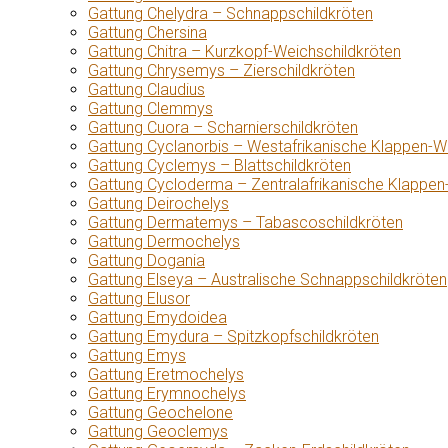
Gattung Chelydra – Schnappschildkröten
Gattung Chersina
Gattung Chitra – Kurzkopf-Weichschildkröten
Gattung Chrysemys – Zierschildkröten
Gattung Claudius
Gattung Clemmys
Gattung Cuora – Scharnierschildkröten
Gattung Cyclanorbis – Westafrikanische Klappen-W
Gattung Cyclemys – Blattschildkröten
Gattung Cycloderma – Zentralafrikanische Klappen
Gattung Deirochelys
Gattung Dermatemys – Tabascoschildkröten
Gattung Dermochelys
Gattung Dogania
Gattung Elseya – Australische Schnappschildkröten
Gattung Elusor
Gattung Emydoidea
Gattung Emydura – Spitzkopfschildkröten
Gattung Emys
Gattung Eretmochelys
Gattung Erymnochelys
Gattung Geochelone
Gattung Geoclemys