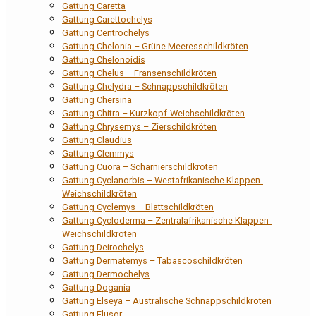
Gattung Caretta
Gattung Carettochelys
Gattung Centrochelys
Gattung Chelonia – Grüne Meeresschildkröten
Gattung Chelonoidis
Gattung Chelus – Fransenschildkröten
Gattung Chelydra – Schnappschildkröten
Gattung Chersina
Gattung Chitra – Kurzkopf-Weichschildkröten
Gattung Chrysemys – Zierschildkröten
Gattung Claudius
Gattung Clemmys
Gattung Cuora – Scharnierschildkröten
Gattung Cyclanorbis – Westafrikanische Klappen-
Weichschildkröten
Gattung Cyclemys – Blattschildkröten
Gattung Cycloderma – Zentralafrikanische Klappen-
Weichschildkröten
Gattung Deirochelys
Gattung Dermatemys – Tabascoschildkröten
Gattung Dermochelys
Gattung Dogania
Gattung Elseya – Australische Schnappschildkröten
Gattung Elusor