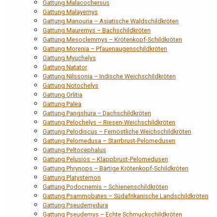
Gattung Malacochersus
Gattung Malayemys
Gattung Manouria – Asiatische Waldschildkröten
Gattung Mauremys – Bachschildkröten
Gattung Mesoclemmys – Krötenkopf-Schildkröten
Gattung Morenia – Pfauenaugenschildkröten
Gattung Myuchelys
Gattung Natator
Gattung Nilssonia – Indische Weichschildkröten
Gattung Notochelys
Gattung Orlitia
Gattung Palea
Gattung Pangshura – Dachschildkröten
Gattung Pelochelys – Riesen-Weichschildkröten
Gattung Pelodiscus – Fernöstliche Weichschildkröten
Gattung Pelomedusa – Starrbrust-Pelomedusen
Gattung Peltocephalus
Gattung Pelusios – Klappbrust-Pelomedusen
Gattung Phrynops – Bärtige Krötenkopf-Schildkröten
Gattung Platysternon
Gattung Podocnemis – Schienenschildkröten
Gattung Psammobates – Südafrikanische Landschildkröten
Gattung Pseudemydura
Gattung Pseudemys – Echte Schmuckschildkröten