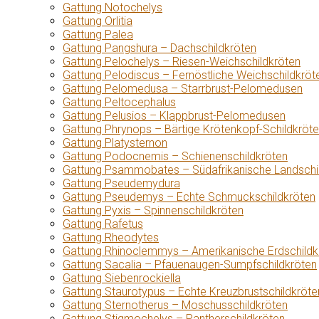
Gattung Notochelys
Gattung Orlitia
Gattung Palea
Gattung Pangshura – Dachschildkröten
Gattung Pelochelys – Riesen-Weichschildkröten
Gattung Pelodiscus – Fernöstliche Weichschildkröt
Gattung Pelomedusa – Starrbrust-Pelomedusen
Gattung Peltocephalus
Gattung Pelusios – Klappbrust-Pelomedusen
Gattung Phrynops – Bärtige Krötenkopf-Schildkröt
Gattung Platysternon
Gattung Podocnemis – Schienenschildkröten
Gattung Psammobates – Südafrikanische Landschi
Gattung Pseudemydura
Gattung Pseudemys – Echte Schmuckschildkröten
Gattung Pyxis – Spinnenschildkröten
Gattung Rafetus
Gattung Rheodytes
Gattung Rhinoclemmys – Amerikanische Erdschildk
Gattung Sacalia – Pfauenaugen-Sumpfschildkröten
Gattung Siebenrockiella
Gattung Staurotypus – Echte Kreuzbrustschildkröte
Gattung Sternotherus – Moschusschildkröten
Gattung Stigmochelys – Pantherschildkröten