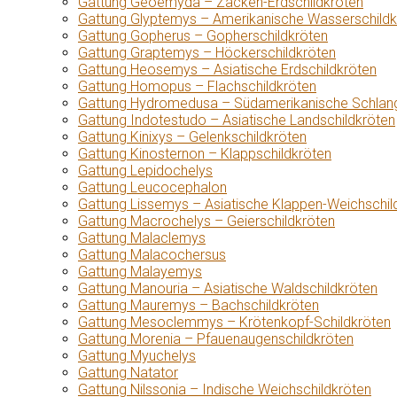
Gattung Geoemyda – Zacken-Erdschildkröten
Gattung Glyptemys – Amerikanische Wasserschildk
Gattung Gopherus – Gopherschildkröten
Gattung Graptemys – Höckerschildkröten
Gattung Heosemys – Asiatische Erdschildkröten
Gattung Homopus – Flachschildkröten
Gattung Hydromedusa – Südamerikanische Schlang
Gattung Indotestudo – Asiatische Landschildkröten
Gattung Kinixys – Gelenkschildkröten
Gattung Kinosternon – Klappschildkröten
Gattung Lepidochelys
Gattung Leucocephalon
Gattung Lissemys – Asiatische Klappen-Weichschil
Gattung Macrochelys – Geierschildkröten
Gattung Malaclemys
Gattung Malacochersus
Gattung Malayemys
Gattung Manouria – Asiatische Waldschildkröten
Gattung Mauremys – Bachschildkröten
Gattung Mesoclemmys – Krötenkopf-Schildkröten
Gattung Morenia – Pfauenaugenschildkröten
Gattung Myuchelys
Gattung Natator
Gattung Nilssonia – Indische Weichschildkröten