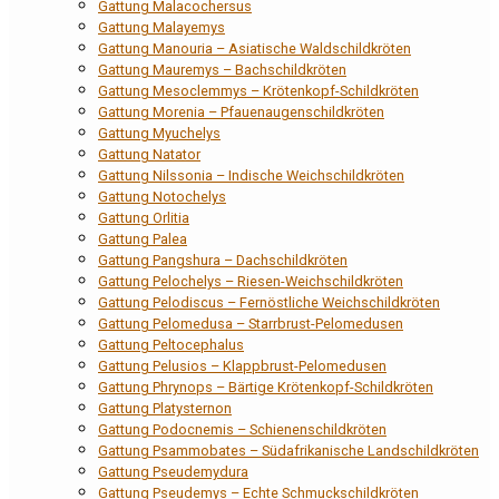
Gattung Malacochersus
Gattung Malayemys
Gattung Manouria – Asiatische Waldschildkröten
Gattung Mauremys – Bachschildkröten
Gattung Mesoclemmys – Krötenkopf-Schildkröten
Gattung Morenia – Pfauenaugenschildkröten
Gattung Myuchelys
Gattung Natator
Gattung Nilssonia – Indische Weichschildkröten
Gattung Notochelys
Gattung Orlitia
Gattung Palea
Gattung Pangshura – Dachschildkröten
Gattung Pelochelys – Riesen-Weichschildkröten
Gattung Pelodiscus – Fernöstliche Weichschildkröten
Gattung Pelomedusa – Starrbrust-Pelomedusen
Gattung Peltocephalus
Gattung Pelusios – Klappbrust-Pelomedusen
Gattung Phrynops – Bärtige Krötenkopf-Schildkröten
Gattung Platysternon
Gattung Podocnemis – Schienenschildkröten
Gattung Psammobates – Südafrikanische Landschildkröten
Gattung Pseudemydura
Gattung Pseudemys – Echte Schmuckschildkröten