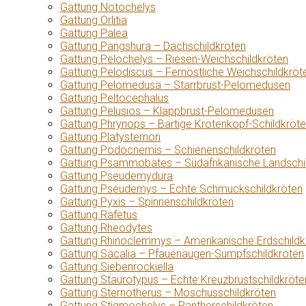
Gattung Notochelys
Gattung Orlitia
Gattung Palea
Gattung Pangshura – Dachschildkröten
Gattung Pelochelys – Riesen-Weichschildkröten
Gattung Pelodiscus – Fernöstliche Weichschildkröt
Gattung Pelomedusa – Starrbrust-Pelomedusen
Gattung Peltocephalus
Gattung Pelusios – Klappbrust-Pelomedusen
Gattung Phrynops – Bärtige Krötenkopf-Schildkröt
Gattung Platysternon
Gattung Podocnemis – Schienenschildkröten
Gattung Psammobates – Südafrikanische Landschi
Gattung Pseudemydura
Gattung Pseudemys – Echte Schmuckschildkröten
Gattung Pyxis – Spinnenschildkröten
Gattung Rafetus
Gattung Rheodytes
Gattung Rhinoclemmys – Amerikanische Erdschildk
Gattung Sacalia – Pfauenaugen-Sumpfschildkröten
Gattung Siebenrockiella
Gattung Staurotypus – Echte Kreuzbrustschildkröte
Gattung Sternotherus – Moschusschildkröten
Gattung Stigmochelys – Pantherschildkröten