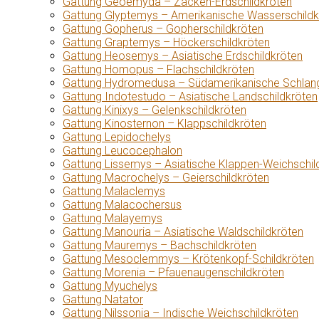
Gattung Geoemyda – Zacken-Erdschildkröten
Gattung Glyptemys – Amerikanische Wasserschildk
Gattung Gopherus – Gopherschildkröten
Gattung Graptemys – Höckerschildkröten
Gattung Heosemys – Asiatische Erdschildkröten
Gattung Homopus – Flachschildkröten
Gattung Hydromedusa – Südamerikanische Schlang
Gattung Indotestudo – Asiatische Landschildkröten
Gattung Kinixys – Gelenkschildkröten
Gattung Kinosternon – Klappschildkröten
Gattung Lepidochelys
Gattung Leucocephalon
Gattung Lissemys – Asiatische Klappen-Weichschil
Gattung Macrochelys – Geierschildkröten
Gattung Malaclemys
Gattung Malacochersus
Gattung Malayemys
Gattung Manouria – Asiatische Waldschildkröten
Gattung Mauremys – Bachschildkröten
Gattung Mesoclemmys – Krötenkopf-Schildkröten
Gattung Morenia – Pfauenaugenschildkröten
Gattung Myuchelys
Gattung Natator
Gattung Nilssonia – Indische Weichschildkröten