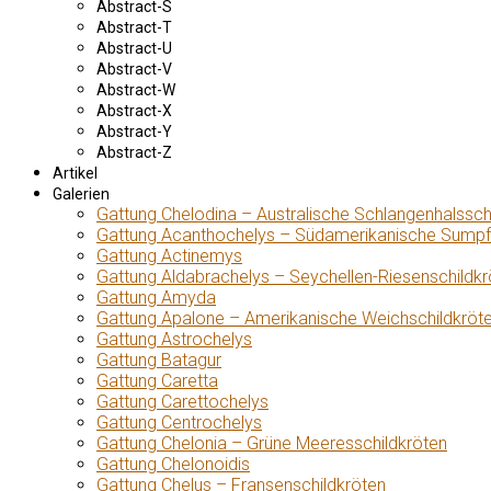
Abstract-S
Abstract-T
Abstract-U
Abstract-V
Abstract-W
Abstract-X
Abstract-Y
Abstract-Z
Artikel
Galerien
Gattung Chelodina – Australische Schlangenhalssch
Gattung Acanthochelys – Südamerikanische Sumpf
Gattung Actinemys
Gattung Aldabrachelys – Seychellen-Riesenschildkr
Gattung Amyda
Gattung Apalone – Amerikanische Weichschildkröt
Gattung Astrochelys
Gattung Batagur
Gattung Caretta
Gattung Carettochelys
Gattung Centrochelys
Gattung Chelonia – Grüne Meeresschildkröten
Gattung Chelonoidis
Gattung Chelus – Fransenschildkröten