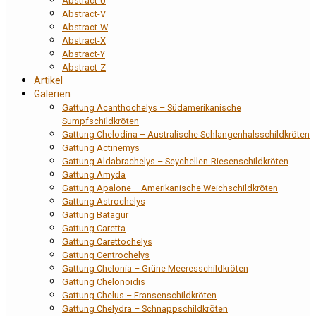
Abstract-U
Abstract-V
Abstract-W
Abstract-X
Abstract-Y
Abstract-Z
Artikel
Galerien
Gattung Acanthochelys – Südamerikanische
Sumpfschildkröten
Gattung Chelodina – Australische Schlangenhalsschildkröten
Gattung Actinemys
Gattung Aldabrachelys – Seychellen-Riesenschildkröten
Gattung Amyda
Gattung Apalone – Amerikanische Weichschildkröten
Gattung Astrochelys
Gattung Batagur
Gattung Caretta
Gattung Carettochelys
Gattung Centrochelys
Gattung Chelonia – Grüne Meeresschildkröten
Gattung Chelonoidis
Gattung Chelus – Fransenschildkröten
Gattung Chelydra – Schnappschildkröten