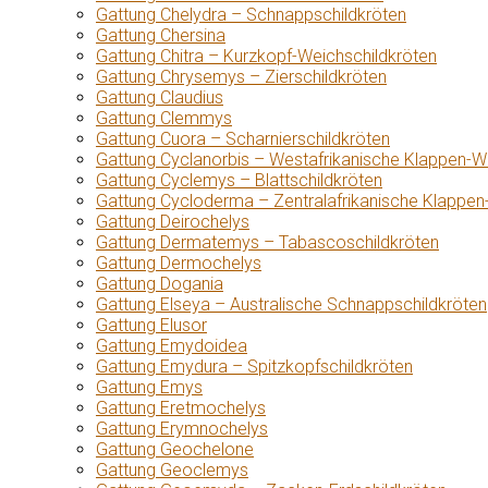
Gattung Chelydra – Schnappschildkröten
Gattung Chersina
Gattung Chitra – Kurzkopf-Weichschildkröten
Gattung Chrysemys – Zierschildkröten
Gattung Claudius
Gattung Clemmys
Gattung Cuora – Scharnierschildkröten
Gattung Cyclanorbis – Westafrikanische Klappen-W
Gattung Cyclemys – Blattschildkröten
Gattung Cycloderma – Zentralafrikanische Klappen
Gattung Deirochelys
Gattung Dermatemys – Tabascoschildkröten
Gattung Dermochelys
Gattung Dogania
Gattung Elseya – Australische Schnappschildkröten
Gattung Elusor
Gattung Emydoidea
Gattung Emydura – Spitzkopfschildkröten
Gattung Emys
Gattung Eretmochelys
Gattung Erymnochelys
Gattung Geochelone
Gattung Geoclemys