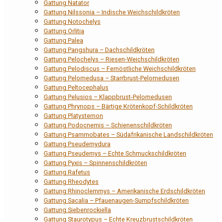
Gattung Natator
Gattung Nilssonia – Indische Weichschildkröten
Gattung Notochelys
Gattung Orlitia
Gattung Palea
Gattung Pangshura – Dachschildkröten
Gattung Pelochelys – Riesen-Weichschildkröten
Gattung Pelodiscus – Fernöstliche Weichschildkröten
Gattung Pelomedusa – Starrbrust-Pelomedusen
Gattung Peltocephalus
Gattung Pelusios – Klappbrust-Pelomedusen
Gattung Phrynops – Bärtige Krötenkopf-Schildkröten
Gattung Platysternon
Gattung Podocnemis – Schienenschildkröten
Gattung Psammobates – Südafrikanische Landschildkröten
Gattung Pseudemydura
Gattung Pseudemys – Echte Schmuckschildkröten
Gattung Pyxis – Spinnenschildkröten
Gattung Rafetus
Gattung Rheodytes
Gattung Rhinoclemmys – Amerikanische Erdschildkröten
Gattung Sacalia – Pfauenaugen-Sumpfschildkröten
Gattung Siebenrockiella
Gattung Staurotypus – Echte Kreuzbrustschildkröten