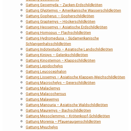
Gattung Geoemyda – Zacken-Erdschildkröten
Gattung Glyptemys – Amerikanische Wasserschildkröten
Gattung Gopherus – Gopherschildkröten
Gattung Graptemys – Höckerschildkröten
Gattung Heosemys – Asiatische Erdschildkröten
Gattung Homopus – Flachschildkröten
Gattung Hydromedusa – Südamerikanische
Schlangenhalsschildkröten
Gattung Indotestudo – Asiatische Landschildkröten
Gattung Kinixys – Gelenkschildkröten
Gattung Kinosternon – Klappschildkröten
Gattung Lepidochelys
Gattung Leucocephalon
Gattung Lissemys – Asiatische Klappen-Weichschildkröten
Gattung Macrochelys – Geierschildkröten
Gattung Malaclemys
Gattung Malacochersus
Gattung Malayemys
Gattung Manouria – Asiatische Waldschildkröten
Gattung Mauremys – Bachschildkröten
Gattung Mesoclemmys – Krötenkopf-Schildkröten
Gattung Morenia – Pfauenaugenschildkröten
Gattung Myuchelys