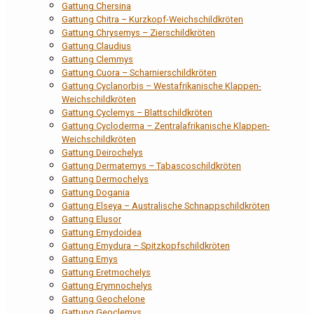
Gattung Chersina
Gattung Chitra – Kurzkopf-Weichschildkröten
Gattung Chrysemys – Zierschildkröten
Gattung Claudius
Gattung Clemmys
Gattung Cuora – Scharnierschildkröten
Gattung Cyclanorbis – Westafrikanische Klappen-
Weichschildkröten
Gattung Cyclemys – Blattschildkröten
Gattung Cycloderma – Zentralafrikanische Klappen-
Weichschildkröten
Gattung Deirochelys
Gattung Dermatemys – Tabascoschildkröten
Gattung Dermochelys
Gattung Dogania
Gattung Elseya – Australische Schnappschildkröten
Gattung Elusor
Gattung Emydoidea
Gattung Emydura – Spitzkopfschildkröten
Gattung Emys
Gattung Eretmochelys
Gattung Erymnochelys
Gattung Geochelone
Gattung Geoclemys