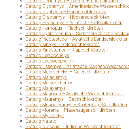
Gattung Geoemyda – Zacken-Erdschildkröten
Gattung Glyptemys – Amerikanische Wasserschildk
Gattung Gopherus – Gopherschildkröten
Gattung Graptemys – Höckerschildkröten
Gattung Heosemys – Asiatische Erdschildkröten
Gattung Homopus – Flachschildkröten
Gattung Hydromedusa – Südamerikanische Schlang
Gattung Indotestudo – Asiatische Landschildkröten
Gattung Kinixys – Gelenkschildkröten
Gattung Kinosternon – Klappschildkröten
Gattung Lepidochelys
Gattung Leucocephalon
Gattung Lissemys – Asiatische Klappen-Weichschil
Gattung Macrochelys – Geierschildkröten
Gattung Malaclemys
Gattung Malacochersus
Gattung Malayemys
Gattung Manouria – Asiatische Waldschildkröten
Gattung Mauremys – Bachschildkröten
Gattung Mesoclemmys – Krötenkopf-Schildkröten
Gattung Morenia – Pfauenaugenschildkröten
Gattung Myuchelys
Gattung Natator
Gattung Nilssonia – Indische Weichschildkröten