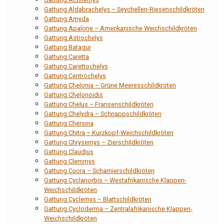
Gattung Aldabrachelys – Seychellen-Riesenschildkröten
Gattung Amyda
Gattung Apalone – Amerikanische Weichschildkröten
Gattung Astrochelys
Gattung Batagur
Gattung Caretta
Gattung Carettochelys
Gattung Centrochelys
Gattung Chelonia – Grüne Meeresschildkröten
Gattung Chelonoidis
Gattung Chelus – Fransenschildkröten
Gattung Chelydra – Schnappschildkröten
Gattung Chersina
Gattung Chitra – Kurzkopf-Weichschildkröten
Gattung Chrysemys – Zierschildkröten
Gattung Claudius
Gattung Clemmys
Gattung Cuora – Scharnierschildkröten
Gattung Cyclanorbis – Westafrikanische Klappen-
Weichschildkröten
Gattung Cyclemys – Blattschildkröten
Gattung Cycloderma – Zentralafrikanische Klappen-
Weichschildkröten