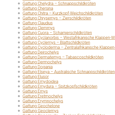
Gattung Chelydra – Schnappschildkröten
Gattung Chersina
Gattung Chitra – Kurzkopf-Weichschildkröten
Gattung Chrysemys – Zierschildkröten
Gattung Claudius
Gattung Clemmys
Gattung Cuora – Scharnierschildkröten
Gattung Cyclanorbis – Westafrikanische Klappen-W
Gattung Cyclemys – Blattschildkröten
Gattung Cycloderma – Zentralafrikanische Klappen
Gattung Deirochelys
Gattung Dermatemys – Tabascoschildkröten
Gattung Dermochelys
Gattung Dogania
Gattung Elseya – Australische Schnappschildkröten
Gattung Elusor
Gattung Emydoidea
Gattung Emydura – Spitzkopfschildkröten
Gattung Emys
Gattung Eretmochelys
Gattung Erymnochelys
Gattung Geochelone
Gattung Geoclemys