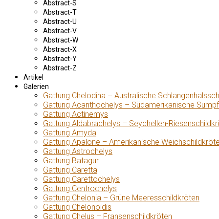
Abstract-S
Abstract-T
Abstract-U
Abstract-V
Abstract-W
Abstract-X
Abstract-Y
Abstract-Z
Artikel
Galerien
Gattung Chelodina – Australische Schlangenhalssch
Gattung Acanthochelys – Südamerikanische Sumpf
Gattung Actinemys
Gattung Aldabrachelys – Seychellen-Riesenschildkr
Gattung Amyda
Gattung Apalone – Amerikanische Weichschildkröt
Gattung Astrochelys
Gattung Batagur
Gattung Caretta
Gattung Carettochelys
Gattung Centrochelys
Gattung Chelonia – Grüne Meeresschildkröten
Gattung Chelonoidis
Gattung Chelus – Fransenschildkröten