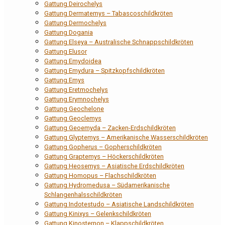
Gattung Deirochelys
Gattung Dermatemys – Tabascoschildkröten
Gattung Dermochelys
Gattung Dogania
Gattung Elseya – Australische Schnappschildkröten
Gattung Elusor
Gattung Emydoidea
Gattung Emydura – Spitzkopfschildkröten
Gattung Emys
Gattung Eretmochelys
Gattung Erymnochelys
Gattung Geochelone
Gattung Geoclemys
Gattung Geoemyda – Zacken-Erdschildkröten
Gattung Glyptemys – Amerikanische Wasserschildkröten
Gattung Gopherus – Gopherschildkröten
Gattung Graptemys – Höckerschildkröten
Gattung Heosemys – Asiatische Erdschildkröten
Gattung Homopus – Flachschildkröten
Gattung Hydromedusa – Südamerikanische
Schlangenhalsschildkröten
Gattung Indotestudo – Asiatische Landschildkröten
Gattung Kinixys – Gelenkschildkröten
Gattung Kinosternon – Klappschildkröten