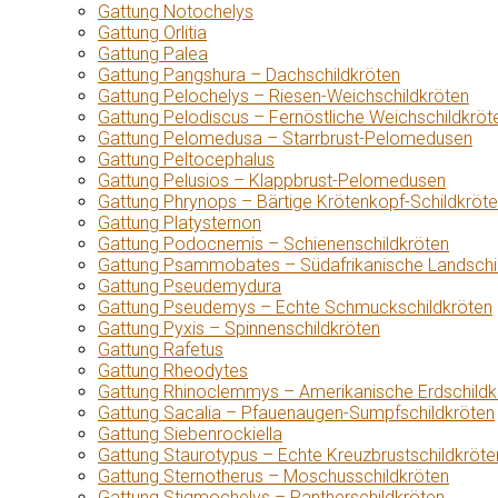
Gattung Notochelys
Gattung Orlitia
Gattung Palea
Gattung Pangshura – Dachschildkröten
Gattung Pelochelys – Riesen-Weichschildkröten
Gattung Pelodiscus – Fernöstliche Weichschildkröt
Gattung Pelomedusa – Starrbrust-Pelomedusen
Gattung Peltocephalus
Gattung Pelusios – Klappbrust-Pelomedusen
Gattung Phrynops – Bärtige Krötenkopf-Schildkröt
Gattung Platysternon
Gattung Podocnemis – Schienenschildkröten
Gattung Psammobates – Südafrikanische Landschi
Gattung Pseudemydura
Gattung Pseudemys – Echte Schmuckschildkröten
Gattung Pyxis – Spinnenschildkröten
Gattung Rafetus
Gattung Rheodytes
Gattung Rhinoclemmys – Amerikanische Erdschildk
Gattung Sacalia – Pfauenaugen-Sumpfschildkröten
Gattung Siebenrockiella
Gattung Staurotypus – Echte Kreuzbrustschildkröte
Gattung Sternotherus – Moschusschildkröten
Gattung Stigmochelys – Pantherschildkröten