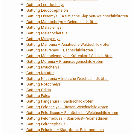
Gattung Lepidochelys
Gattung Leucocephalon
Gattung Lissemys – Asiatische Klappen-Weichschildkröten
Gattung Macrochelys – Geierschildkröten
Gattung Malaclemys
Gattung Malacochersus
Gattung Malayemys
Gattung Manouria – Asiatische Waldschildkröten
Gattung Mauremys – Bachschildkröten
Gattung Mesoclemmys – Krötenkopf-Schildkröten
Gattung Morenia – Pfauenaugenschildkröten
Gattung Myuchelys
Gattung Natator
Gattung Nilssonia – Indische Weichschildkröten
Gattung Notochelys
Gattung Orlitia
Gattung Palea
Gattung Pangshura – Dachschildkröten
Gattung Pelochelys – Riesen-Weichschildkröten
Gattung Pelodiscus – Fernöstliche Weichschildkröten
Gattung Pelomedusa – Starrbrust-Pelomedusen
Gattung Peltocephalus
Gattung Pelusios – Klappbrust-Pelomedusen