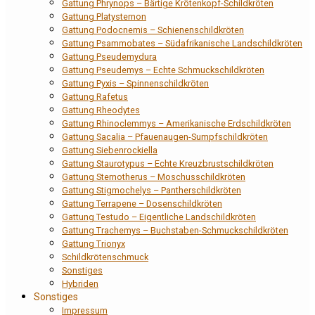
Gattung Phrynops – Bärtige Krötenkopf-Schildkröten
Gattung Platysternon
Gattung Podocnemis – Schienenschildkröten
Gattung Psammobates – Südafrikanische Landschildkröten
Gattung Pseudemydura
Gattung Pseudemys – Echte Schmuckschildkröten
Gattung Pyxis – Spinnenschildkröten
Gattung Rafetus
Gattung Rheodytes
Gattung Rhinoclemmys – Amerikanische Erdschildkröten
Gattung Sacalia – Pfauenaugen-Sumpfschildkröten
Gattung Siebenrockiella
Gattung Staurotypus – Echte Kreuzbrustschildkröten
Gattung Sternotherus – Moschusschildkröten
Gattung Stigmochelys – Pantherschildkröten
Gattung Terrapene – Dosenschildkröten
Gattung Testudo – Eigentliche Landschildkröten
Gattung Trachemys – Buchstaben-Schmuckschildkröten
Gattung Trionyx
Schildkrötenschmuck
Sonstiges
Hybriden
Sonstiges
Impressum