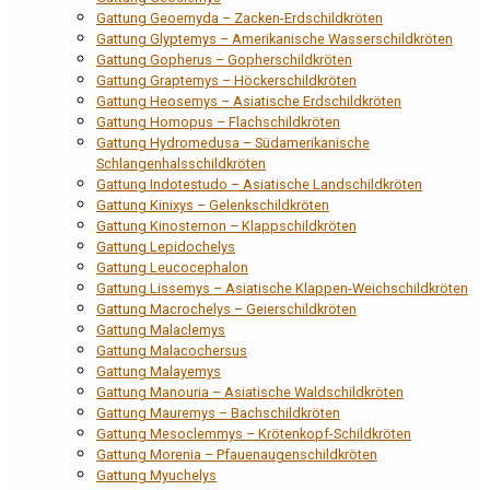
Gattung Geoemyda – Zacken-Erdschildkröten
Gattung Glyptemys – Amerikanische Wasserschildkröten
Gattung Gopherus – Gopherschildkröten
Gattung Graptemys – Höckerschildkröten
Gattung Heosemys – Asiatische Erdschildkröten
Gattung Homopus – Flachschildkröten
Gattung Hydromedusa – Südamerikanische
Schlangenhalsschildkröten
Gattung Indotestudo – Asiatische Landschildkröten
Gattung Kinixys – Gelenkschildkröten
Gattung Kinosternon – Klappschildkröten
Gattung Lepidochelys
Gattung Leucocephalon
Gattung Lissemys – Asiatische Klappen-Weichschildkröten
Gattung Macrochelys – Geierschildkröten
Gattung Malaclemys
Gattung Malacochersus
Gattung Malayemys
Gattung Manouria – Asiatische Waldschildkröten
Gattung Mauremys – Bachschildkröten
Gattung Mesoclemmys – Krötenkopf-Schildkröten
Gattung Morenia – Pfauenaugenschildkröten
Gattung Myuchelys