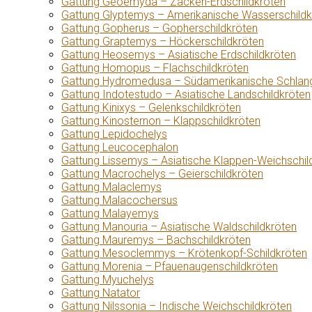
Gattung Geoemyda – Zacken-Erdschildkröten
Gattung Glyptemys – Amerikanische Wasserschildk
Gattung Gopherus – Gopherschildkröten
Gattung Graptemys – Höckerschildkröten
Gattung Heosemys – Asiatische Erdschildkröten
Gattung Homopus – Flachschildkröten
Gattung Hydromedusa – Südamerikanische Schlang
Gattung Indotestudo – Asiatische Landschildkröten
Gattung Kinixys – Gelenkschildkröten
Gattung Kinosternon – Klappschildkröten
Gattung Lepidochelys
Gattung Leucocephalon
Gattung Lissemys – Asiatische Klappen-Weichschil
Gattung Macrochelys – Geierschildkröten
Gattung Malaclemys
Gattung Malacochersus
Gattung Malayemys
Gattung Manouria – Asiatische Waldschildkröten
Gattung Mauremys – Bachschildkröten
Gattung Mesoclemmys – Krötenkopf-Schildkröten
Gattung Morenia – Pfauenaugenschildkröten
Gattung Myuchelys
Gattung Natator
Gattung Nilssonia – Indische Weichschildkröten