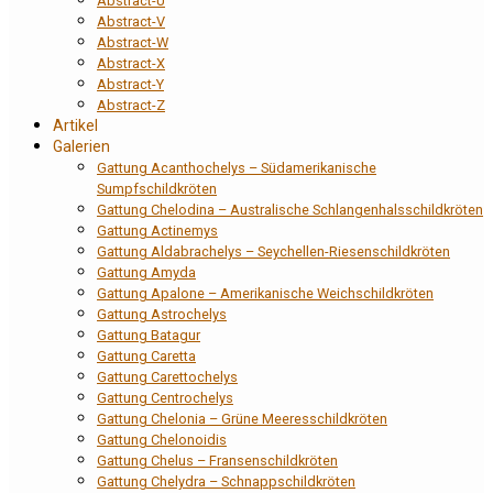
Abstract-U
Abstract-V
Abstract-W
Abstract-X
Abstract-Y
Abstract-Z
Artikel
Galerien
Gattung Acanthochelys – Südamerikanische
Sumpfschildkröten
Gattung Chelodina – Australische Schlangenhalsschildkröten
Gattung Actinemys
Gattung Aldabrachelys – Seychellen-Riesenschildkröten
Gattung Amyda
Gattung Apalone – Amerikanische Weichschildkröten
Gattung Astrochelys
Gattung Batagur
Gattung Caretta
Gattung Carettochelys
Gattung Centrochelys
Gattung Chelonia – Grüne Meeresschildkröten
Gattung Chelonoidis
Gattung Chelus – Fransenschildkröten
Gattung Chelydra – Schnappschildkröten