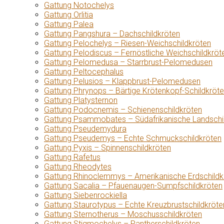
Gattung Notochelys
Gattung Orlitia
Gattung Palea
Gattung Pangshura – Dachschildkröten
Gattung Pelochelys – Riesen-Weichschildkröten
Gattung Pelodiscus – Fernöstliche Weichschildkröt
Gattung Pelomedusa – Starrbrust-Pelomedusen
Gattung Peltocephalus
Gattung Pelusios – Klappbrust-Pelomedusen
Gattung Phrynops – Bärtige Krötenkopf-Schildkröt
Gattung Platysternon
Gattung Podocnemis – Schienenschildkröten
Gattung Psammobates – Südafrikanische Landschi
Gattung Pseudemydura
Gattung Pseudemys – Echte Schmuckschildkröten
Gattung Pyxis – Spinnenschildkröten
Gattung Rafetus
Gattung Rheodytes
Gattung Rhinoclemmys – Amerikanische Erdschildk
Gattung Sacalia – Pfauenaugen-Sumpfschildkröten
Gattung Siebenrockiella
Gattung Staurotypus – Echte Kreuzbrustschildkröte
Gattung Sternotherus – Moschusschildkröten
Gattung Stigmochelys – Pantherschildkröten