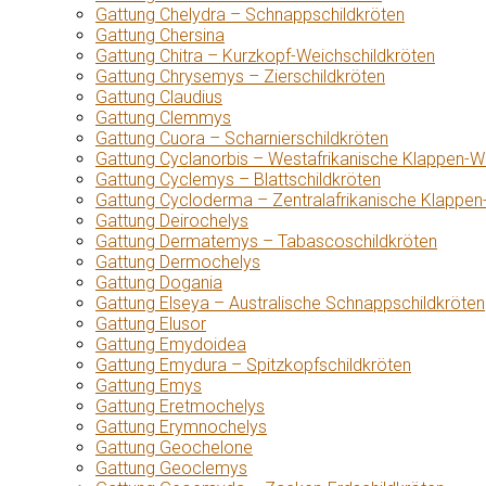
Gattung Chelydra – Schnappschildkröten
Gattung Chersina
Gattung Chitra – Kurzkopf-Weichschildkröten
Gattung Chrysemys – Zierschildkröten
Gattung Claudius
Gattung Clemmys
Gattung Cuora – Scharnierschildkröten
Gattung Cyclanorbis – Westafrikanische Klappen-W
Gattung Cyclemys – Blattschildkröten
Gattung Cycloderma – Zentralafrikanische Klappen
Gattung Deirochelys
Gattung Dermatemys – Tabascoschildkröten
Gattung Dermochelys
Gattung Dogania
Gattung Elseya – Australische Schnappschildkröten
Gattung Elusor
Gattung Emydoidea
Gattung Emydura – Spitzkopfschildkröten
Gattung Emys
Gattung Eretmochelys
Gattung Erymnochelys
Gattung Geochelone
Gattung Geoclemys