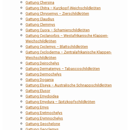
Gattung Chersina
Gattung Chitra – Kurzkopf-Weichschildkröten
Gattung Chrysemys – Zierschildkröten
Gattung Claudius
Gattung Clemmys
Gattung Cuora – Scharnierschildkröten
Gattung Cyclanorbis – Westafrikanische Klappen-
Weichschildkröten
Gattung Cyclemys – Blattschildkröten
Gattung Cycloderma – Zentralafrikanische Klappen-
Weichschildkröten
Gattung Deirochelys
Gattung Dermatemys – Tabascoschildkröten
Gattung Dermochelys
Gattung Dogania
Gattung Elseya – Australische Schnappschildkröten
Gattung Elusor
Gattung Emydoidea
Gattung Emydura – Spitzkopfschildkröten
Gattung Emys
Gattung Eretmochelys
Gattung Erymnochelys
Gattung Geochelone
Gattung Geoclemys