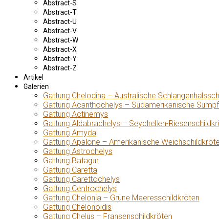
Abstract-S
Abstract-T
Abstract-U
Abstract-V
Abstract-W
Abstract-X
Abstract-Y
Abstract-Z
Artikel
Galerien
Gattung Chelodina – Australische Schlangenhalssch
Gattung Acanthochelys – Südamerikanische Sumpf
Gattung Actinemys
Gattung Aldabrachelys – Seychellen-Riesenschildkr
Gattung Amyda
Gattung Apalone – Amerikanische Weichschildkröt
Gattung Astrochelys
Gattung Batagur
Gattung Caretta
Gattung Carettochelys
Gattung Centrochelys
Gattung Chelonia – Grüne Meeresschildkröten
Gattung Chelonoidis
Gattung Chelus – Fransenschildkröten