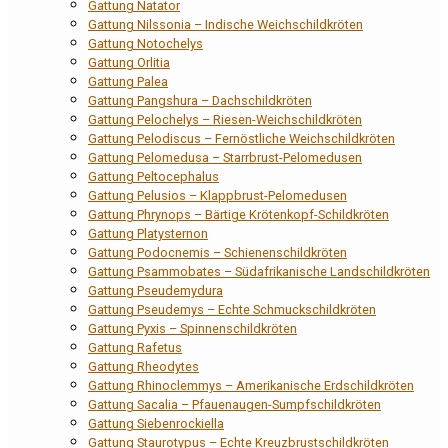
Gattung Natator
Gattung Nilssonia – Indische Weichschildkröten
Gattung Notochelys
Gattung Orlitia
Gattung Palea
Gattung Pangshura – Dachschildkröten
Gattung Pelochelys – Riesen-Weichschildkröten
Gattung Pelodiscus – Fernöstliche Weichschildkröten
Gattung Pelomedusa – Starrbrust-Pelomedusen
Gattung Peltocephalus
Gattung Pelusios – Klappbrust-Pelomedusen
Gattung Phrynops – Bärtige Krötenkopf-Schildkröten
Gattung Platysternon
Gattung Podocnemis – Schienenschildkröten
Gattung Psammobates – Südafrikanische Landschildkröten
Gattung Pseudemydura
Gattung Pseudemys – Echte Schmuckschildkröten
Gattung Pyxis – Spinnenschildkröten
Gattung Rafetus
Gattung Rheodytes
Gattung Rhinoclemmys – Amerikanische Erdschildkröten
Gattung Sacalia – Pfauenaugen-Sumpfschildkröten
Gattung Siebenrockiella
Gattung Staurotypus – Echte Kreuzbrustschildkröten