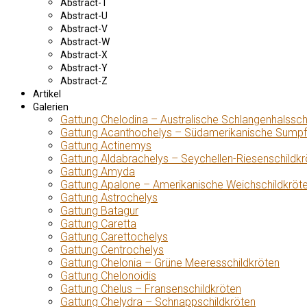
Abstract-T
Abstract-U
Abstract-V
Abstract-W
Abstract-X
Abstract-Y
Abstract-Z
Artikel
Galerien
Gattung Chelodina – Australische Schlangenhalssch
Gattung Acanthochelys – Südamerikanische Sumpf
Gattung Actinemys
Gattung Aldabrachelys – Seychellen-Riesenschildkr
Gattung Amyda
Gattung Apalone – Amerikanische Weichschildkröt
Gattung Astrochelys
Gattung Batagur
Gattung Caretta
Gattung Carettochelys
Gattung Centrochelys
Gattung Chelonia – Grüne Meeresschildkröten
Gattung Chelonoidis
Gattung Chelus – Fransenschildkröten
Gattung Chelydra – Schnappschildkröten