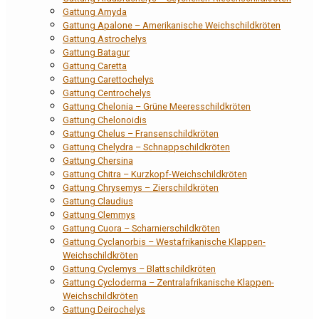
Gattung Amyda
Gattung Apalone – Amerikanische Weichschildkröten
Gattung Astrochelys
Gattung Batagur
Gattung Caretta
Gattung Carettochelys
Gattung Centrochelys
Gattung Chelonia – Grüne Meeresschildkröten
Gattung Chelonoidis
Gattung Chelus – Fransenschildkröten
Gattung Chelydra – Schnappschildkröten
Gattung Chersina
Gattung Chitra – Kurzkopf-Weichschildkröten
Gattung Chrysemys – Zierschildkröten
Gattung Claudius
Gattung Clemmys
Gattung Cuora – Scharnierschildkröten
Gattung Cyclanorbis – Westafrikanische Klappen-
Weichschildkröten
Gattung Cyclemys – Blattschildkröten
Gattung Cycloderma – Zentralafrikanische Klappen-
Weichschildkröten
Gattung Deirochelys