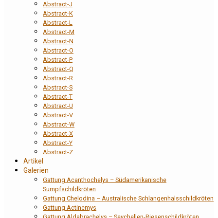
Abstract-J
Abstract-K
Abstract-L
Abstract-M
Abstract-N
Abstract-O
Abstract-P
Abstract-Q
Abstract-R
Abstract-S
Abstract-T
Abstract-U
Abstract-V
Abstract-W
Abstract-X
Abstract-Y
Abstract-Z
Artikel
Galerien
Gattung Acanthochelys – Südamerikanische
Sumpfschildkröten
Gattung Chelodina – Australische Schlangenhalsschildkröten
Gattung Actinemys
Gattung Aldabrachelys – Seychellen-Riesenschildkröten