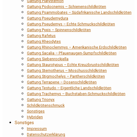
Gattung Platysternon
Gattung Podocnemis – Schienenschildkröten
Gattung Psammobates – Südafrikanische Landschildkröten
Gattung Pseudemydura
Gattung Pseudemys – Echte Schmuckschildkröten
Gattung Pyxis – Spinnenschildkröten
Gattung Rafetus
Gattung Rheodytes
Gattung Rhinoclemmys – Amerikanische Erdschildkröten
Gattung Sacalia – Pfauenaugen-Sumpfschildkröten
Gattung Siebenrockiella
Gattung Staurotypus – Echte Kreuzbrustschildkröten
Gattung Sternotherus – Moschusschildkröten
Gattung Stigmochelys – Pantherschildkröten
Gattung Terrapene – Dosenschildkröten
Gattung Testudo – Eigentliche Landschildkröten
Gattung Trachemys – Buchstaben-Schmuckschildkröten
Gattung Trionyx
Schildkrötenschmuck
Sonstiges
Hybriden
Sonstiges
Impressum
Datenschutzerklärung