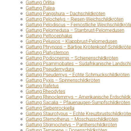
Gattung Orlitia
Gattung Palea
Gattung Pangshura – Dachschildkröten
Gattung Pelochelys – Riesen-Weichschildkröten
Gattung Pelodiscus – Fernöstliche Weichschildkröt
Gattung Pelomedusa – Starrbrust-Pelomedusen
Gattung Peltocephalus
Gattung Pelusios – Klappbrust-Pelomedusen
Gattung Phrynops – Bärtige Krötenkopf-Schildkröt
Gattung Platysternon
Gattung Podocnemis – Schienenschildkröten
Gattung Psammobates – Südafrikanische Landschi
Gattung Pseudemydura
Gattung Pseudemys – Echte Schmuckschildkröten
Gattung Pyxis – Spinnenschildkröten
Gattung Rafetus
Gattung Rheodytes
Gattung Rhinoclemmys – Amerikanische Erdschildk
Gattung Sacalia – Pfauenaugen-Sumpfschildkröten
Gattung Siebenrockiella
Gattung Staurotypus – Echte Kreuzbrustschildkröte
Gattung Sternotherus – Moschusschildkröten
Gattung Stigmochelys – Pantherschildkröten
Gattung Terrapene – Dosenschildkröten