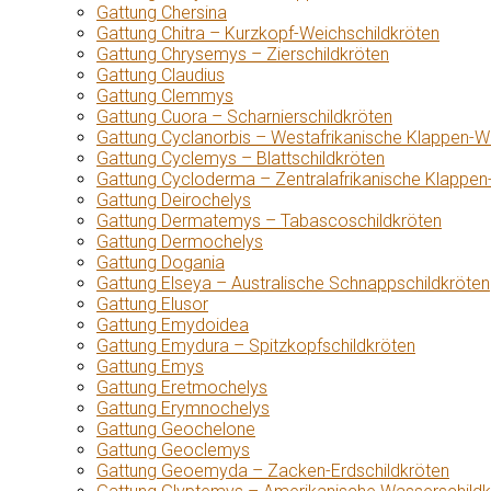
Gattung Chersina
Gattung Chitra – Kurzkopf-Weichschildkröten
Gattung Chrysemys – Zierschildkröten
Gattung Claudius
Gattung Clemmys
Gattung Cuora – Scharnierschildkröten
Gattung Cyclanorbis – Westafrikanische Klappen-W
Gattung Cyclemys – Blattschildkröten
Gattung Cycloderma – Zentralafrikanische Klappen
Gattung Deirochelys
Gattung Dermatemys – Tabascoschildkröten
Gattung Dermochelys
Gattung Dogania
Gattung Elseya – Australische Schnappschildkröten
Gattung Elusor
Gattung Emydoidea
Gattung Emydura – Spitzkopfschildkröten
Gattung Emys
Gattung Eretmochelys
Gattung Erymnochelys
Gattung Geochelone
Gattung Geoclemys
Gattung Geoemyda – Zacken-Erdschildkröten