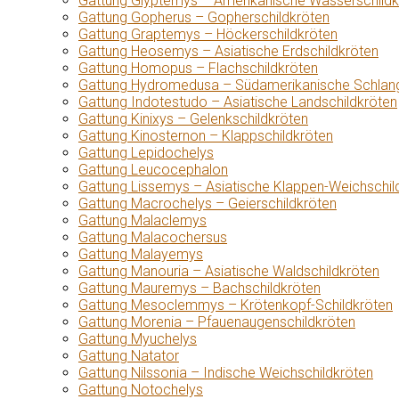
Gattung Glyptemys – Amerikanische Wasserschildk
Gattung Gopherus – Gopherschildkröten
Gattung Graptemys – Höckerschildkröten
Gattung Heosemys – Asiatische Erdschildkröten
Gattung Homopus – Flachschildkröten
Gattung Hydromedusa – Südamerikanische Schlang
Gattung Indotestudo – Asiatische Landschildkröten
Gattung Kinixys – Gelenkschildkröten
Gattung Kinosternon – Klappschildkröten
Gattung Lepidochelys
Gattung Leucocephalon
Gattung Lissemys – Asiatische Klappen-Weichschil
Gattung Macrochelys – Geierschildkröten
Gattung Malaclemys
Gattung Malacochersus
Gattung Malayemys
Gattung Manouria – Asiatische Waldschildkröten
Gattung Mauremys – Bachschildkröten
Gattung Mesoclemmys – Krötenkopf-Schildkröten
Gattung Morenia – Pfauenaugenschildkröten
Gattung Myuchelys
Gattung Natator
Gattung Nilssonia – Indische Weichschildkröten
Gattung Notochelys