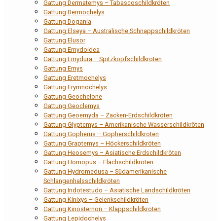
Gattung Dermatemys – Tabascoschildkröten
Gattung Dermochelys
Gattung Dogania
Gattung Elseya – Australische Schnappschildkröten
Gattung Elusor
Gattung Emydoidea
Gattung Emydura – Spitzkopfschildkröten
Gattung Emys
Gattung Eretmochelys
Gattung Erymnochelys
Gattung Geochelone
Gattung Geoclemys
Gattung Geoemyda – Zacken-Erdschildkröten
Gattung Glyptemys – Amerikanische Wasserschildkröten
Gattung Gopherus – Gopherschildkröten
Gattung Graptemys – Höckerschildkröten
Gattung Heosemys – Asiatische Erdschildkröten
Gattung Homopus – Flachschildkröten
Gattung Hydromedusa – Südamerikanische
Schlangenhalsschildkröten
Gattung Indotestudo – Asiatische Landschildkröten
Gattung Kinixys – Gelenkschildkröten
Gattung Kinosternon – Klappschildkröten
Gattung Lepidochelys