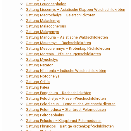
Gattung Leucocephalon
Gattung Lissemys – Asiatische Klappen-Weichschildkröten
Gattung Macrochelys – Geierschildkröten
Gattung Malaclemys
Gattung Malacochersus
Gattung Malayemys
Gattung Manouria – Asiatische Waldschildkröten
Gattung Mauremys – Bachschildkröten
Gattung Mesoclemmys – Krötenkopf-Schildkröten
Gattung Morenia – Pfauenaugenschildkröten
Gattung Myuchelys
Gattung Natator
Gattung Nilssonia – Indische Weichschildkröten
Gattung Notochelys
Gattung Orlitia
Gattung Palea
Gattung Pangshura – Dachschildkröten
Gattung Pelochelys – Riesen-Weichschildkröten
Gattung Pelodiscus – Fernöstliche Weichschildkröten
Gattung Pelomedusa – Starrbrust-Pelomedusen
Gattung Peltocephalus
Gattung Pelusios – Klappbrust-Pelomedusen
Gattung Phrynops – Bärtige Krötenkopf-Schildkröten