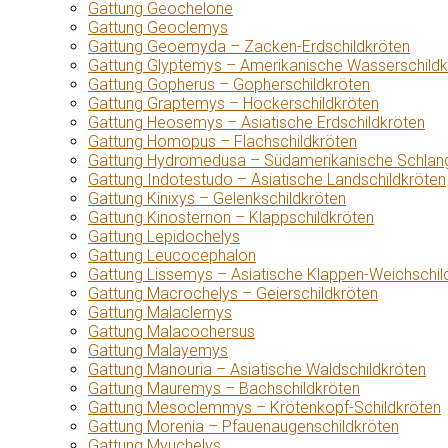
Gattung Geochelone
Gattung Geoclemys
Gattung Geoemyda – Zacken-Erdschildkröten
Gattung Glyptemys – Amerikanische Wasserschildk
Gattung Gopherus – Gopherschildkröten
Gattung Graptemys – Höckerschildkröten
Gattung Heosemys – Asiatische Erdschildkröten
Gattung Homopus – Flachschildkröten
Gattung Hydromedusa – Südamerikanische Schlang
Gattung Indotestudo – Asiatische Landschildkröten
Gattung Kinixys – Gelenkschildkröten
Gattung Kinosternon – Klappschildkröten
Gattung Lepidochelys
Gattung Leucocephalon
Gattung Lissemys – Asiatische Klappen-Weichschil
Gattung Macrochelys – Geierschildkröten
Gattung Malaclemys
Gattung Malacochersus
Gattung Malayemys
Gattung Manouria – Asiatische Waldschildkröten
Gattung Mauremys – Bachschildkröten
Gattung Mesoclemmys – Krötenkopf-Schildkröten
Gattung Morenia – Pfauenaugenschildkröten
Gattung Myuchelys