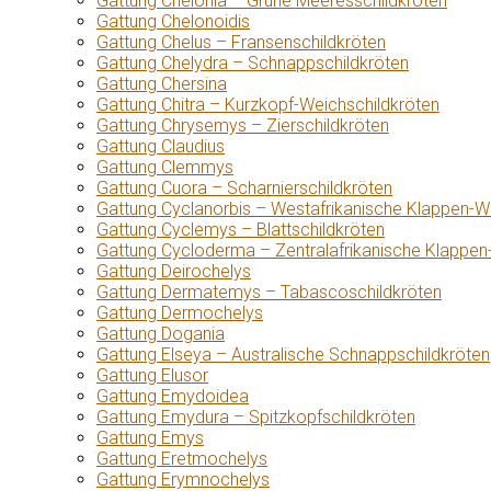
Gattung Chelonia – Grüne Meeresschildkröten
Gattung Chelonoidis
Gattung Chelus – Fransenschildkröten
Gattung Chelydra – Schnappschildkröten
Gattung Chersina
Gattung Chitra – Kurzkopf-Weichschildkröten
Gattung Chrysemys – Zierschildkröten
Gattung Claudius
Gattung Clemmys
Gattung Cuora – Scharnierschildkröten
Gattung Cyclanorbis – Westafrikanische Klappen-W
Gattung Cyclemys – Blattschildkröten
Gattung Cycloderma – Zentralafrikanische Klappen
Gattung Deirochelys
Gattung Dermatemys – Tabascoschildkröten
Gattung Dermochelys
Gattung Dogania
Gattung Elseya – Australische Schnappschildkröten
Gattung Elusor
Gattung Emydoidea
Gattung Emydura – Spitzkopfschildkröten
Gattung Emys
Gattung Eretmochelys
Gattung Erymnochelys