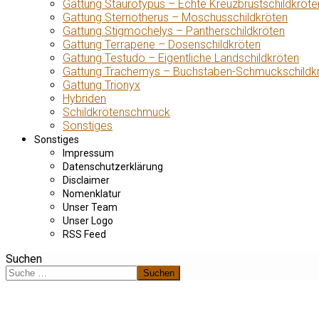
Gattung Staurotypus – Echte Kreuzbrustschildkröte
Gattung Sternotherus – Moschusschildkröten
Gattung Stigmochelys – Pantherschildkröten
Gattung Terrapene – Dosenschildkröten
Gattung Testudo – Eigentliche Landschildkröten
Gattung Trachemys – Buchstaben-Schmuckschildk
Gattung Trionyx
Hybriden
Schildkrötenschmuck
Sonstiges
Sonstiges
Impressum
Datenschutzerklärung
Disclaimer
Nomenklatur
Unser Team
Unser Logo
RSS Feed
Suchen
Suchen