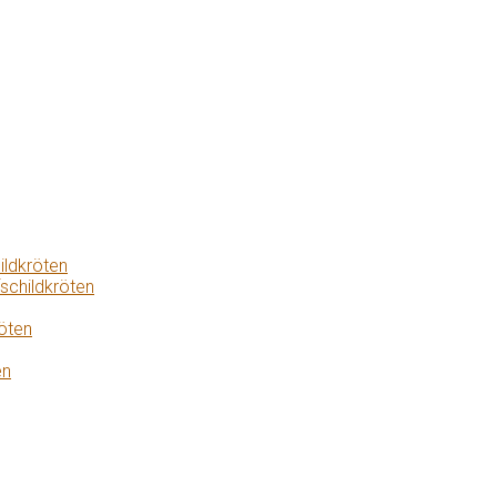
ildkröten
schildkröten
öten
en