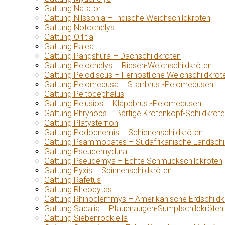
Gattung Natator
Gattung Nilssonia – Indische Weichschildkröten
Gattung Notochelys
Gattung Orlitia
Gattung Palea
Gattung Pangshura – Dachschildkröten
Gattung Pelochelys – Riesen-Weichschildkröten
Gattung Pelodiscus – Fernöstliche Weichschildkröt
Gattung Pelomedusa – Starrbrust-Pelomedusen
Gattung Peltocephalus
Gattung Pelusios – Klappbrust-Pelomedusen
Gattung Phrynops – Bärtige Krötenkopf-Schildkröt
Gattung Platysternon
Gattung Podocnemis – Schienenschildkröten
Gattung Psammobates – Südafrikanische Landschi
Gattung Pseudemydura
Gattung Pseudemys – Echte Schmuckschildkröten
Gattung Pyxis – Spinnenschildkröten
Gattung Rafetus
Gattung Rheodytes
Gattung Rhinoclemmys – Amerikanische Erdschildk
Gattung Sacalia – Pfauenaugen-Sumpfschildkröten
Gattung Siebenrockiella