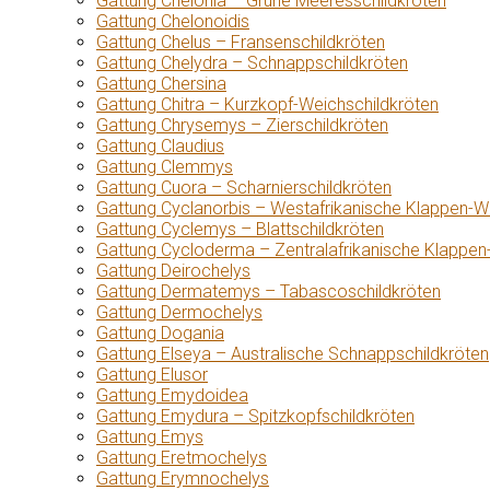
Gattung Chelonia – Grüne Meeresschildkröten
Gattung Chelonoidis
Gattung Chelus – Fransenschildkröten
Gattung Chelydra – Schnappschildkröten
Gattung Chersina
Gattung Chitra – Kurzkopf-Weichschildkröten
Gattung Chrysemys – Zierschildkröten
Gattung Claudius
Gattung Clemmys
Gattung Cuora – Scharnierschildkröten
Gattung Cyclanorbis – Westafrikanische Klappen-W
Gattung Cyclemys – Blattschildkröten
Gattung Cycloderma – Zentralafrikanische Klappen
Gattung Deirochelys
Gattung Dermatemys – Tabascoschildkröten
Gattung Dermochelys
Gattung Dogania
Gattung Elseya – Australische Schnappschildkröten
Gattung Elusor
Gattung Emydoidea
Gattung Emydura – Spitzkopfschildkröten
Gattung Emys
Gattung Eretmochelys
Gattung Erymnochelys