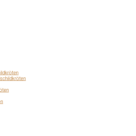
ildkröten
schildkröten
öten
en