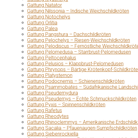
Gattung Natator
Gattung Nilssonia – Indische Weichschildkröten
Gattung Notochelys
Gattung Orlitia
Gattung Palea
Gattung Pangshura – Dachschildkröten
Gattung Pelochelys – Riesen-Weichschildkröten
Gattung Pelodiscus – Fernöstliche Weichschildkröt
Gattung Pelomedusa – Starrbrust-Pelomedusen
Gattung Peltocephalus
Gattung Pelusios – Klappbrust-Pelomedusen
Gattung Phrynops – Bärtige Krötenkopf-Schildkröt
Gattung Platysternon
Gattung Podocnemis – Schienenschildkröten
Gattung Psammobates – Südafrikanische Landschi
Gattung Pseudemydura
Gattung Pseudemys – Echte Schmuckschildkröten
Gattung Pyxis – Spinnenschildkröten
Gattung Rafetus
Gattung Rheodytes
Gattung Rhinoclemmys – Amerikanische Erdschildk
Gattung Sacalia – Pfauenaugen-Sumpfschildkröten
Gattung Siebenrockiella