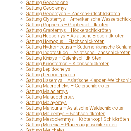
Gattung Geochelone
Gattung Geoclemys
Gattung Geoemyda – Zacken-Erdschildkröten
Gattung Glyptemys – Amerikanische Wasserschildk
Gattung Gopherus – Gopherschildkröten
Gattung Graptemys – Höckerschildkröten
Gattung Heosemys – Asiatische Erdschildkröten
Gattung Homopus – Flachschildkröten
Gattung Hydromedusa – Südamerikanische Schlang
Gattung Indotestudo – Asiatische Landschildkröten
Gattung Kinixys – Gelenkschildkröten
Gattung Kinosternon – Klappschildkröten
Gattung Lepidochelys
Gattung Leucocephalon
Gattung Lissemys – Asiatische Klappen-Weichschil
Gattung Macrochelys – Geierschildkröten
Gattung Malaclemys
Gattung Malacochersus
Gattung Malayemys
Gattung Manouria – Asiatische Waldschildkröten
Gattung Mauremys – Bachschildkröten
Gattung Mesoclemmys – Krötenkopf-Schildkröten
Gattung Morenia – Pfauenaugenschildkröten
Gattung Myuchelys