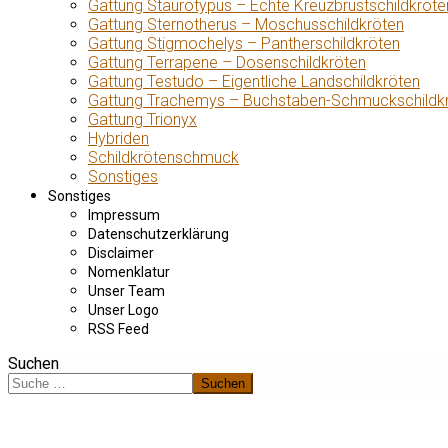
Gattung Staurotypus – Echte Kreuzbrustschildkröte
Gattung Sternotherus – Moschusschildkröten
Gattung Stigmochelys – Pantherschildkröten
Gattung Terrapene – Dosenschildkröten
Gattung Testudo – Eigentliche Landschildkröten
Gattung Trachemys – Buchstaben-Schmuckschildk
Gattung Trionyx
Hybriden
Schildkrötenschmuck
Sonstiges
Sonstiges
Impressum
Datenschutzerklärung
Disclaimer
Nomenklatur
Unser Team
Unser Logo
RSS Feed
Suchen
Suchen