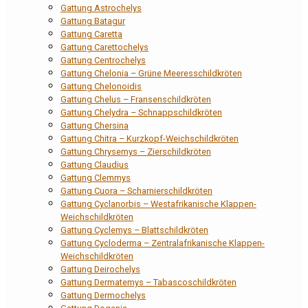
Gattung Astrochelys
Gattung Batagur
Gattung Caretta
Gattung Carettochelys
Gattung Centrochelys
Gattung Chelonia – Grüne Meeresschildkröten
Gattung Chelonoidis
Gattung Chelus – Fransenschildkröten
Gattung Chelydra – Schnappschildkröten
Gattung Chersina
Gattung Chitra – Kurzkopf-Weichschildkröten
Gattung Chrysemys – Zierschildkröten
Gattung Claudius
Gattung Clemmys
Gattung Cuora – Scharnierschildkröten
Gattung Cyclanorbis – Westafrikanische Klappen-
Weichschildkröten
Gattung Cyclemys – Blattschildkröten
Gattung Cycloderma – Zentralafrikanische Klappen-
Weichschildkröten
Gattung Deirochelys
Gattung Dermatemys – Tabascoschildkröten
Gattung Dermochelys