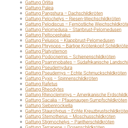
Gattung Orlitia
Gattung Palea
Gattung Pangshura – Dachschildkröten
Gattung Pelochelys – Riesen-Weichschildkröten
Gattung Pelodiscus – Fernöstliche Weichschildkröt
Gattung Pelomedusa – Starrbrust-Pelomedusen
Gattung Peltocephalus
Gattung Pelusios – Klappbrust-Pelomedusen
Gattung Phrynops – Bärtige Krötenkopf-Schildkröt
Gattung Platysternon
Gattung Podocnemis – Schienenschildkröten
Gattung Psammobates – Südafrikanische Landschi
Gattung Pseudemydura
Gattung Pseudemys – Echte Schmuckschildkröten
Gattung Pyxis – Spinnenschildkröten
Gattung Rafetus
Gattung Rheodytes
Gattung Rhinoclemmys – Amerikanische Erdschildk
Gattung Sacalia – Pfauenaugen-Sumpfschildkröten
Gattung Siebenrockiella
Gattung Staurotypus – Echte Kreuzbrustschildkröte
Gattung Sternotherus – Moschusschildkröten
Gattung Stigmochelys – Pantherschildkröten
Gattung Terrapene – Dosenschildkröten