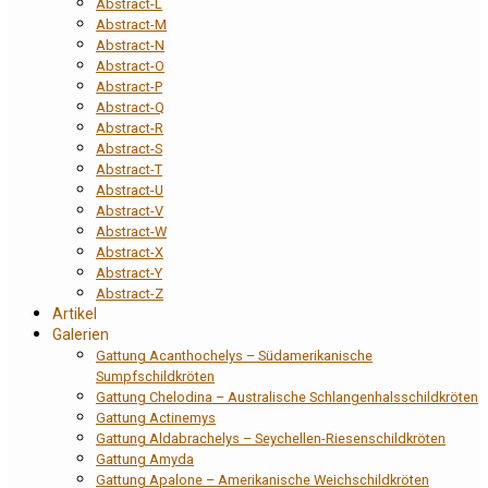
Abstract-L
Abstract-M
Abstract-N
Abstract-O
Abstract-P
Abstract-Q
Abstract-R
Abstract-S
Abstract-T
Abstract-U
Abstract-V
Abstract-W
Abstract-X
Abstract-Y
Abstract-Z
Artikel
Galerien
Gattung Acanthochelys – Südamerikanische
Sumpfschildkröten
Gattung Chelodina – Australische Schlangenhalsschildkröten
Gattung Actinemys
Gattung Aldabrachelys – Seychellen-Riesenschildkröten
Gattung Amyda
Gattung Apalone – Amerikanische Weichschildkröten