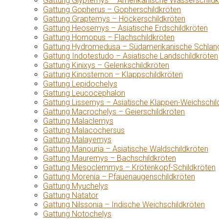
Gattung Glyptemys – Amerikanische Wasserschildk
Gattung Gopherus – Gopherschildkröten
Gattung Graptemys – Höckerschildkröten
Gattung Heosemys – Asiatische Erdschildkröten
Gattung Homopus – Flachschildkröten
Gattung Hydromedusa – Südamerikanische Schlang
Gattung Indotestudo – Asiatische Landschildkröten
Gattung Kinixys – Gelenkschildkröten
Gattung Kinosternon – Klappschildkröten
Gattung Lepidochelys
Gattung Leucocephalon
Gattung Lissemys – Asiatische Klappen-Weichschil
Gattung Macrochelys – Geierschildkröten
Gattung Malaclemys
Gattung Malacochersus
Gattung Malayemys
Gattung Manouria – Asiatische Waldschildkröten
Gattung Mauremys – Bachschildkröten
Gattung Mesoclemmys – Krötenkopf-Schildkröten
Gattung Morenia – Pfauenaugenschildkröten
Gattung Myuchelys
Gattung Natator
Gattung Nilssonia – Indische Weichschildkröten
Gattung Notochelys