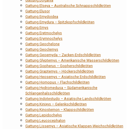
Gattung Dogania
Gattung Elseya – Australische Schnappschildkröten
Gattung Elusor
Gattung Emydoidea
Gattung Emydura – Spitzkopfschildkröten
Gattung Emys
Gattung Eretmochelys
Gattung Erymnochelys
Gattung Geochelone
Gattung Geoclemys
Gattung Geoemyda – Zacken-Erdschildkröten
Gattung Glyptemys – Amerikanische Wasserschildkröten
Gattung Gopherus – Gopherschildkröten
Gattung Graptemys – Höckerschildkröten
Gattung Heosemys – Asiatische Erdschildkröten
Gattung Homopus – Flachschildkröten
Gattung Hydromedusa – Südamerikanische
Schlangenhalsschildkröten
Gattung Indotestudo – Asiatische Landschildkröten
Gattung Kinixys – Gelenkschildkröten
Gattung Kinosternon – Klappschildkröten
Gattung Lepidochelys
Gattung Leucocephalon
Gattung Lissemys – Asiatische Klappen-Weichschildkröten