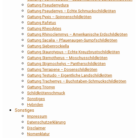
Gattung Pseudemydura
Gattung Pseudemys – Echte Schmuckschildkröten
Gattung Pyxis – Spinnenschildkröten
Gattung Rafetus
Gattung Rheodytes
Gattung Rhinoclemmys – Amerikanische Erdschildkröten
Gattung Sacalia – Pfauenaugen-Sumpfschildkröten
Gattung Siebenrockiella
Gattung Staurotypus – Echte Kreuzbrustschildkröten
Gattung Sternotherus – Moschusschildkröten
Gattung Stigmochelys – Pantherschildkröten
Gattung Terrapene – Dosenschildkröten
Gattung Testudo – Eigentliche Landschildkröten
Gattung Trachemys – Buchstaben-Schmuckschildkröten
Gattung Trionyx
Schildkrötenschmuck
Sonstiges
Hybriden
Sonstiges
Impressum
Datenschutzerklärung
Disclaimer
Nomenklatur