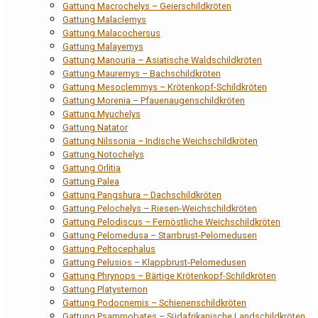
Gattung Macrochelys – Geierschildkröten
Gattung Malaclemys
Gattung Malacochersus
Gattung Malayemys
Gattung Manouria – Asiatische Waldschildkröten
Gattung Mauremys – Bachschildkröten
Gattung Mesoclemmys – Krötenkopf-Schildkröten
Gattung Morenia – Pfauenaugenschildkröten
Gattung Myuchelys
Gattung Natator
Gattung Nilssonia – Indische Weichschildkröten
Gattung Notochelys
Gattung Orlitia
Gattung Palea
Gattung Pangshura – Dachschildkröten
Gattung Pelochelys – Riesen-Weichschildkröten
Gattung Pelodiscus – Fernöstliche Weichschildkröten
Gattung Pelomedusa – Starrbrust-Pelomedusen
Gattung Peltocephalus
Gattung Pelusios – Klappbrust-Pelomedusen
Gattung Phrynops – Bärtige Krötenkopf-Schildkröten
Gattung Platysternon
Gattung Podocnemis – Schienenschildkröten
Gattung Psammobates – Südafrikanische Landschildkröten