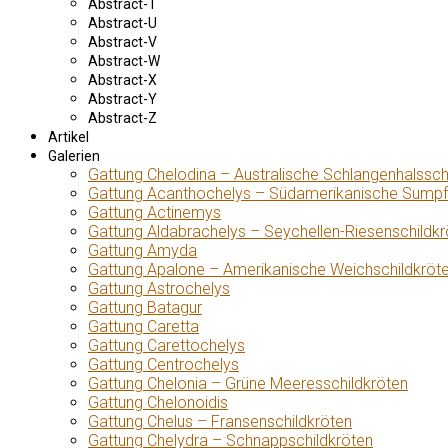
Abstract-T
Abstract-U
Abstract-V
Abstract-W
Abstract-X
Abstract-Y
Abstract-Z
Artikel
Galerien
Gattung Chelodina – Australische Schlangenhalssch
Gattung Acanthochelys – Südamerikanische Sumpf
Gattung Actinemys
Gattung Aldabrachelys – Seychellen-Riesenschildkr
Gattung Amyda
Gattung Apalone – Amerikanische Weichschildkröt
Gattung Astrochelys
Gattung Batagur
Gattung Caretta
Gattung Carettochelys
Gattung Centrochelys
Gattung Chelonia – Grüne Meeresschildkröten
Gattung Chelonoidis
Gattung Chelus – Fransenschildkröten
Gattung Chelydra – Schnappschildkröten