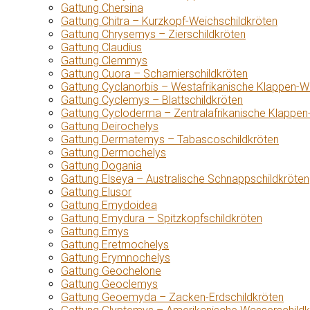
Gattung Chersina
Gattung Chitra – Kurzkopf-Weichschildkröten
Gattung Chrysemys – Zierschildkröten
Gattung Claudius
Gattung Clemmys
Gattung Cuora – Scharnierschildkröten
Gattung Cyclanorbis – Westafrikanische Klappen-W
Gattung Cyclemys – Blattschildkröten
Gattung Cycloderma – Zentralafrikanische Klappen
Gattung Deirochelys
Gattung Dermatemys – Tabascoschildkröten
Gattung Dermochelys
Gattung Dogania
Gattung Elseya – Australische Schnappschildkröten
Gattung Elusor
Gattung Emydoidea
Gattung Emydura – Spitzkopfschildkröten
Gattung Emys
Gattung Eretmochelys
Gattung Erymnochelys
Gattung Geochelone
Gattung Geoclemys
Gattung Geoemyda – Zacken-Erdschildkröten