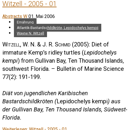
Witzell - 2005 - 01
Abstracts W
01. Mai 2006
Ernährung
Atlantik-Bastardschildkröte, Lepidochelys kempii
Wayne N. Witzell
Witzell, W. N. & J. R. Schmid
(2005): Diet of
immature Kemp's ridley turtles (
Lepidochelys
kempi
) from Gullivan Bay, Ten Thousand Islands,
southwest Florida. – Bulletin of Marine Science
77(2): 191-199.
Diät von jugendlichen Karibischen
Bastardschildkröten (
Lepidochelys kempi
) aus
der Gullivan Bay, Ten Thousand Islands, Südwest-
Florida.
Weiterlesen: Witzell - 2005 - 01