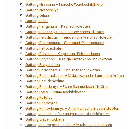
Gattung Nilssonia – Indische Weichschildkröten
Gattung Notochelys
Gattung Orlitia
Gattung Palea
Gattung Pangshura – Dachschildkröten
Gattung Pelochelys – Riesen-Weichschildkröten
Gattung Pelodiscus – Fernöstliche Weichschildkröten
Gattung Pelomedusa – Starrbrust-Pelomedusen
Gattung Peltocephalus
Gattung Pelusios – Klappbrust-Pelomedusen
Gattung Phrynops – Bärtige Krötenkopf-Schildkröten
Gattung Platysternon
Gattung Podocnemis – Schienenschildkröten
Gattung Psammobates – Südafrikanische Landschildkröten
Gattung Pseudemydura
Gattung Pseudemys – Echte Schmuckschildkröten
Gattung Pyxis – Spinnenschildkröten
Gattung Rafetus
Gattung Rheodytes
Gattung Rhinoclemmys – Amerikanische Erdschildkröten
Gattung Sacalia – Pfauenaugen-Sumpfschildkröten
Gattung Siebenrockiella
Gattung Staurotypus – Echte Kreuzbrustschildkröten