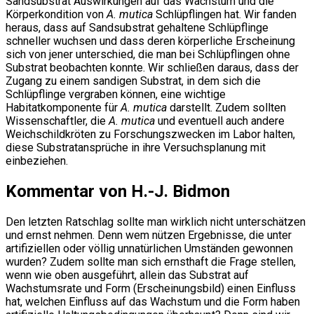
Sandsubstrat Auswirkungen auf das Wachstum und die
Körperkondition von
A. mutica
Schlüpflingen hat. Wir fanden
heraus, dass auf Sandsubstrat gehaltene Schlüpflinge
schneller wuchsen und dass deren körperliche Erscheinung
sich von jener unterschied, die man bei Schlüpflingen ohne
Substrat beobachten konnte. Wir schließen daraus, dass der
Zugang zu einem sandigen Substrat, in dem sich die
Schlüpflinge vergraben können, eine wichtige
Habitatkomponente für
A. mutica
darstellt. Zudem sollten
Wissenschaftler, die
A. mutica
und eventuell auch andere
Weichschildkröten zu Forschungszwecken im Labor halten,
diese Substratansprüche in ihre Versuchsplanung mit
einbeziehen.
Kommentar von H.-J. Bidmon
Den letzten Ratschlag sollte man wirklich nicht unterschätzen
und ernst nehmen. Denn wem nützen Ergebnisse, die unter
artifiziellen oder völlig unnatürlichen Umständen gewonnen
wurden? Zudem sollte man sich ernsthaft die Frage stellen,
wenn wie oben ausgeführt, allein das Substrat auf
Wachstumsrate und Form (Erscheinungsbild) einen Einfluss
hat, welchen Einfluss auf das Wachstum und die Form haben