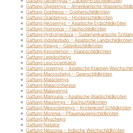
Gattung Geoemyda – Zacken-Erdschildkröten
Gattung Glyptemys – Amerikanische Wasserschildk
Gattung Gopherus – Gopherschildkröten
Gattung Graptemys – Höckerschildkröten
Gattung Heosemys – Asiatische Erdschildkröten
Gattung Homopus – Flachschildkröten
Gattung Hydromedusa – Südamerikanische Schlang
Gattung Indotestudo – Asiatische Landschildkröten
Gattung Kinixys – Gelenkschildkröten
Gattung Kinosternon – Klappschildkröten
Gattung Lepidochelys
Gattung Leucocephalon
Gattung Lissemys – Asiatische Klappen-Weichschil
Gattung Macrochelys – Geierschildkröten
Gattung Malaclemys
Gattung Malacochersus
Gattung Malayemys
Gattung Manouria – Asiatische Waldschildkröten
Gattung Mauremys – Bachschildkröten
Gattung Mesoclemmys – Krötenkopf-Schildkröten
Gattung Morenia – Pfauenaugenschildkröten
Gattung Myuchelys
Gattung Natator
Gattung Nilssonia – Indische Weichschildkröten