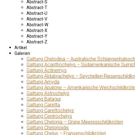
Abstract-S
Abstract-T
Abstract-U
Abstract-V
Abstract-W
Abstract-X
Abstract-Y
Abstract-Z
Artikel
Galerien
Gattung Chelodina – Australische Schlangenhalssch
Gattung Acanthochelys – Südamerikanische Sumpf
Gattung Actinemys
Gattung Aldabrachelys – Seychellen-Riesenschildkr
Gattung Amyda
Gattung Apalone – Amerikanische Weichschildkröt
Gattung Astrochelys
Gattung Batagur
Gattung Caretta
Gattung Carettochelys
Gattung Centrochelys
Gattung Chelonia – Grüne Meeresschildkröten
Gattung Chelonoidis
Gattung Chelus – Fransenschildkröten