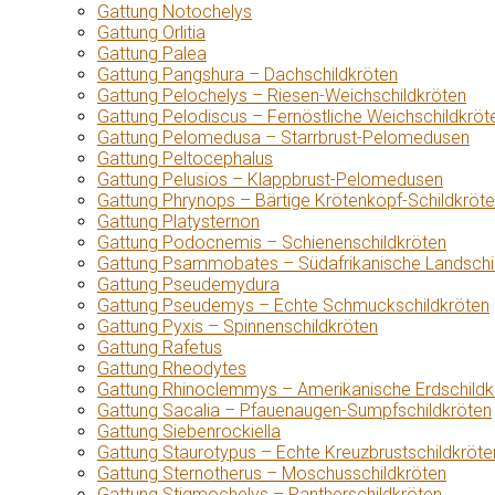
Gattung Notochelys
Gattung Orlitia
Gattung Palea
Gattung Pangshura – Dachschildkröten
Gattung Pelochelys – Riesen-Weichschildkröten
Gattung Pelodiscus – Fernöstliche Weichschildkröt
Gattung Pelomedusa – Starrbrust-Pelomedusen
Gattung Peltocephalus
Gattung Pelusios – Klappbrust-Pelomedusen
Gattung Phrynops – Bärtige Krötenkopf-Schildkröt
Gattung Platysternon
Gattung Podocnemis – Schienenschildkröten
Gattung Psammobates – Südafrikanische Landschi
Gattung Pseudemydura
Gattung Pseudemys – Echte Schmuckschildkröten
Gattung Pyxis – Spinnenschildkröten
Gattung Rafetus
Gattung Rheodytes
Gattung Rhinoclemmys – Amerikanische Erdschildk
Gattung Sacalia – Pfauenaugen-Sumpfschildkröten
Gattung Siebenrockiella
Gattung Staurotypus – Echte Kreuzbrustschildkröte
Gattung Sternotherus – Moschusschildkröten
Gattung Stigmochelys – Pantherschildkröten