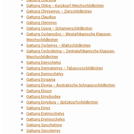
Gattung Chitra – Kurzkopf-Weichschildkröten
Gattung Chrysemys – Zierschildkröten
Gattung Claudius
Gattung Clemmys
Gattung Cuora – Scharnierschildkröten
Gattung Cyclanorbis – Westafrikanische Klappen-
Weichschildkröten
Gattung Cyclemys – Blattschildkröten
Gattung Cycloderma – Zentralafrikanische Klappen-
Weichschildkröten
Gattung Deirochelys
Gattung Dermatemys – Tabascoschildkröten
Gattung Dermochelys
Gattung Dogania
Gattung Elseya – Australische Schnappschildkröten
Gattung Elusor
Gattung Emydoidea
Gattung Emydura – Spitzkopfschildkröten
Gattung Emys
Gattung Eretmochelys
Gattung Erymnochelys
Gattung Geochelone
Gattung Geoclemys