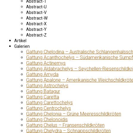
Abstract-T
Abstract-U
Abstract-V
Abstract-W
Abstract-X
Abstract-Y
Abstract-Z
Artikel
Galerien
Gattung Chelodina – Australische Schlangenhalssch
Gattung Acanthochelys – Südamerikanische Sumpf
Gattung Actinemys
Gattung Aldabrachelys – Seychellen-Riesenschildkr
Gattung Amyda
Gattung Apalone – Amerikanische Weichschildkröt
Gattung Astrochelys
Gattung Batagur
Gattung Caretta
Gattung Carettochelys
Gattung Centrochelys
Gattung Chelonia – Grüne Meeresschildkröten
Gattung Chelonoidis
Gattung Chelus – Fransenschildkröten
Gattung Chelydra – Schnappschildkröten