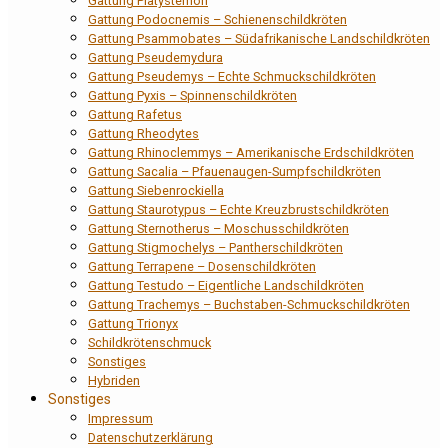
Gattung Platysternon
Gattung Podocnemis – Schienenschildkröten
Gattung Psammobates – Südafrikanische Landschildkröten
Gattung Pseudemydura
Gattung Pseudemys – Echte Schmuckschildkröten
Gattung Pyxis – Spinnenschildkröten
Gattung Rafetus
Gattung Rheodytes
Gattung Rhinoclemmys – Amerikanische Erdschildkröten
Gattung Sacalia – Pfauenaugen-Sumpfschildkröten
Gattung Siebenrockiella
Gattung Staurotypus – Echte Kreuzbrustschildkröten
Gattung Sternotherus – Moschusschildkröten
Gattung Stigmochelys – Pantherschildkröten
Gattung Terrapene – Dosenschildkröten
Gattung Testudo – Eigentliche Landschildkröten
Gattung Trachemys – Buchstaben-Schmuckschildkröten
Gattung Trionyx
Schildkrötenschmuck
Sonstiges
Hybriden
Sonstiges
Impressum
Datenschutzerklärung