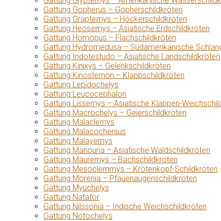
Gattung Glyptemys – Amerikanische Wasserschildk
Gattung Gopherus – Gopherschildkröten
Gattung Graptemys – Höckerschildkröten
Gattung Heosemys – Asiatische Erdschildkröten
Gattung Homopus – Flachschildkröten
Gattung Hydromedusa – Südamerikanische Schlang
Gattung Indotestudo – Asiatische Landschildkröten
Gattung Kinixys – Gelenkschildkröten
Gattung Kinosternon – Klappschildkröten
Gattung Lepidochelys
Gattung Leucocephalon
Gattung Lissemys – Asiatische Klappen-Weichschil
Gattung Macrochelys – Geierschildkröten
Gattung Malaclemys
Gattung Malacochersus
Gattung Malayemys
Gattung Manouria – Asiatische Waldschildkröten
Gattung Mauremys – Bachschildkröten
Gattung Mesoclemmys – Krötenkopf-Schildkröten
Gattung Morenia – Pfauenaugenschildkröten
Gattung Myuchelys
Gattung Natator
Gattung Nilssonia – Indische Weichschildkröten
Gattung Notochelys