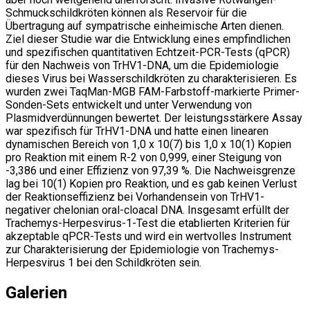
Schmuckschildkröten können als Reservoir für die
Übertragung auf sympatrische einheimische Arten dienen.
Ziel dieser Studie war die Entwicklung eines empfindlichen
und spezifischen quantitativen Echtzeit-PCR-Tests (qPCR)
für den Nachweis von TrHV1-DNA, um die Epidemiologie
dieses Virus bei Wasserschildkröten zu charakterisieren. Es
wurden zwei TaqMan-MGB FAM-Farbstoff-markierte Primer-
Sonden-Sets entwickelt und unter Verwendung von
Plasmidverdünnungen bewertet. Der leistungsstärkere Assay
war spezifisch für TrHV1-DNA und hatte einen linearen
dynamischen Bereich von 1,0 x 10(7) bis 1,0 x 10(1) Kopien
pro Reaktion mit einem R-2 von 0,999, einer Steigung von
-3,386 und einer Effizienz von 97,39 %. Die Nachweisgrenze
lag bei 10(1) Kopien pro Reaktion, und es gab keinen Verlust
der Reaktionseffizienz bei Vorhandensein von TrHV1-
negativer chelonian oral-cloacal DNA. Insgesamt erfüllt der
Trachemys-Herpesvirus-1-Test die etablierten Kriterien für
akzeptable qPCR-Tests und wird ein wertvolles Instrument
zur Charakterisierung der Epidemiologie von Trachemys-
Herpesvirus 1 bei den Schildkröten sein.
Galerien