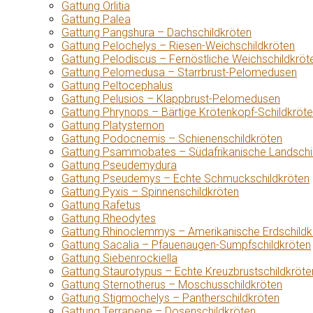
Gattung Orlitia
Gattung Palea
Gattung Pangshura – Dachschildkröten
Gattung Pelochelys – Riesen-Weichschildkröten
Gattung Pelodiscus – Fernöstliche Weichschildkröt
Gattung Pelomedusa – Starrbrust-Pelomedusen
Gattung Peltocephalus
Gattung Pelusios – Klappbrust-Pelomedusen
Gattung Phrynops – Bärtige Krötenkopf-Schildkröt
Gattung Platysternon
Gattung Podocnemis – Schienenschildkröten
Gattung Psammobates – Südafrikanische Landschi
Gattung Pseudemydura
Gattung Pseudemys – Echte Schmuckschildkröten
Gattung Pyxis – Spinnenschildkröten
Gattung Rafetus
Gattung Rheodytes
Gattung Rhinoclemmys – Amerikanische Erdschildk
Gattung Sacalia – Pfauenaugen-Sumpfschildkröten
Gattung Siebenrockiella
Gattung Staurotypus – Echte Kreuzbrustschildkröte
Gattung Sternotherus – Moschusschildkröten
Gattung Stigmochelys – Pantherschildkröten
Gattung Terrapene – Dosenschildkröten