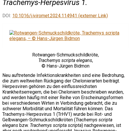
Trachemys-Herpesvirus 1.
DOI:
10.1016/j.jviromet.2024.114941 (externer Link)
Rotwangen-Schmuckschildkröte,
Trachemys scripta elegans
,
© Hans-Jürgen Bidmon
Neu auftretende Infektionskrankheiten sind eine Bedrohung,
die zum weltweiten Rückgang der Chelonierarten beiträgt.
Herpesviren gehören zu den einflussreichsten
Krankheitserregern, die bei Cheloniern beschrieben wurden,
und werden häufig mit einer Reihe von Erscheinungsformen
bei verschiedenen Wirten in Verbindung gebracht, die zu
schwerer Morbidität und Mortalität führen können. Das
Trachemys-Herpesvirus 1 (TrHV1) wurde bei Rot- und
Gelbwangen-Schmuckschildkröten (
Trachemys scripta
elegans
bzw.
Trachemys scripta scripta
) nachgewiesen, ist
aber noch weitgehend unerforscht. Invasive Rotwangen-