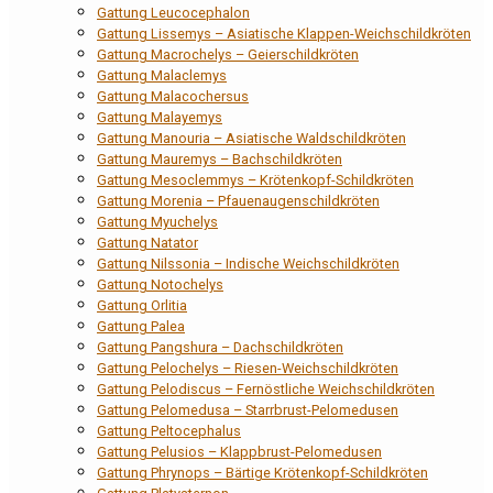
Gattung Leucocephalon
Gattung Lissemys – Asiatische Klappen-Weichschildkröten
Gattung Macrochelys – Geierschildkröten
Gattung Malaclemys
Gattung Malacochersus
Gattung Malayemys
Gattung Manouria – Asiatische Waldschildkröten
Gattung Mauremys – Bachschildkröten
Gattung Mesoclemmys – Krötenkopf-Schildkröten
Gattung Morenia – Pfauenaugenschildkröten
Gattung Myuchelys
Gattung Natator
Gattung Nilssonia – Indische Weichschildkröten
Gattung Notochelys
Gattung Orlitia
Gattung Palea
Gattung Pangshura – Dachschildkröten
Gattung Pelochelys – Riesen-Weichschildkröten
Gattung Pelodiscus – Fernöstliche Weichschildkröten
Gattung Pelomedusa – Starrbrust-Pelomedusen
Gattung Peltocephalus
Gattung Pelusios – Klappbrust-Pelomedusen
Gattung Phrynops – Bärtige Krötenkopf-Schildkröten