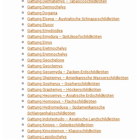
Gattung Dermatemys – Tabascoschildkröten
Gattung Dermochelys
Gattung Dogania
Gattung Elseya – Australische Schnappschildkröten
Gattung Elusor
Gattung Emydoidea
Gattung Emydura – Spitzkopfschildkröten
Gattung Emys
Gattung Eretmochelys
Gattung Erymnochelys
Gattung Geochelone
Gattung Geoclemys
Gattung Geoemyda – Zacken-Erdschildkröten
Gattung Glyptemys – Amerikanische Wasserschildkröten
Gattung Gopherus – Gopherschildkröten
Gattung Graptemys – Höckerschildkröten
Gattung Heosemys – Asiatische Erdschildkröten
Gattung Homopus – Flachschildkröten
Gattung Hydromedusa – Südamerikanische
Schlangenhalsschildkröten
Gattung Indotestudo – Asiatische Landschildkröten
Gattung Kinixys – Gelenkschildkröten
Gattung Kinosternon – Klappschildkröten
Gattung Lepidochelys