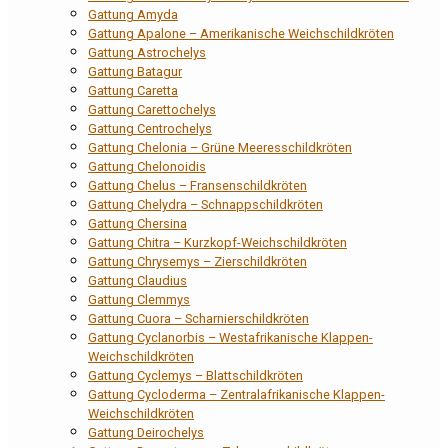
Gattung Amyda
Gattung Apalone – Amerikanische Weichschildkröten
Gattung Astrochelys
Gattung Batagur
Gattung Caretta
Gattung Carettochelys
Gattung Centrochelys
Gattung Chelonia – Grüne Meeresschildkröten
Gattung Chelonoidis
Gattung Chelus – Fransenschildkröten
Gattung Chelydra – Schnappschildkröten
Gattung Chersina
Gattung Chitra – Kurzkopf-Weichschildkröten
Gattung Chrysemys – Zierschildkröten
Gattung Claudius
Gattung Clemmys
Gattung Cuora – Scharnierschildkröten
Gattung Cyclanorbis – Westafrikanische Klappen-
Weichschildkröten
Gattung Cyclemys – Blattschildkröten
Gattung Cycloderma – Zentralafrikanische Klappen-
Weichschildkröten
Gattung Deirochelys