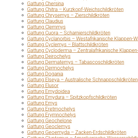
Gattung Chersina
Gattung Chitra – Kurzkopf-Weichschildkröten
Gattung Chrysemys – Zierschildkröten
Gattung Claudius
Gattung Clemmys
Gattung Cuora – Scharnierschildkröten
Gattung Cyclanorbis – Westafrikanische Klappen-W
Gattung Cyclemys – Blattschildkröten
Gattung Cycloderma – Zentralafrikanische Klappen
Gattung Deirochelys
Gattung Dermatemys – Tabascoschildkröten
Gattung Dermochelys
Gattung Dogania
Gattung Elseya – Australische Schnappschildkröten
Gattung Elusor
Gattung Emydoidea
Gattung Emydura – Spitzkopfschildkröten
Gattung Emys
Gattung Eretmochelys
Gattung Erymnochelys
Gattung Geochelone
Gattung Geoclemys
Gattung Geoemyda – Zacken-Erdschildkröten