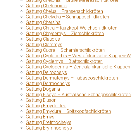
Gattung Chelonia – Grüne Meeresschildkröten
Gattung Chelonoidis
Gattung Chelus – Fransenschildkröten
Gattung Chelydra – Schnappschildkröten
Gattung Chersina
Gattung Chitra – Kurzkopf-Weichschildkröten
Gattung Chrysemys – Zierschildkröten
Gattung Claudius
Gattung Clemmys
Gattung Cuora – Scharnierschildkröten
Gattung Cyclanorbis – Westafrikanische Klappen-W
Gattung Cyclemys – Blattschildkröten
Gattung Cycloderma – Zentralafrikanische Klappen
Gattung Deirochelys
Gattung Dermatemys – Tabascoschildkröten
Gattung Dermochelys
Gattung Dogania
Gattung Elseya – Australische Schnappschildkröten
Gattung Elusor
Gattung Emydoidea
Gattung Emydura – Spitzkopfschildkröten
Gattung Emys
Gattung Eretmochelys
Gattung Erymnochelys