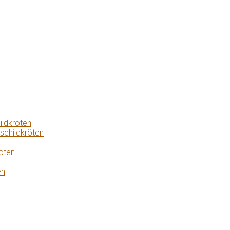
ildkröten
schildkröten
öten
en