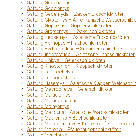
Gattung Geochelone
Gattung Geoclemys
Gattung Geoemyda – Zacken-Erdschildkröten
Gattung Glyptemys – Amerikanische Wasserschildk
Gattung Gopherus – Gopherschildkröten
Gattung Graptemys – Höckerschildkröten
Gattung Heosemys – Asiatische Erdschildkröten
Gattung Homopus – Flachschildkröten
Gattung Hydromedusa – Südamerikanische Schlang
Gattung Indotestudo – Asiatische Landschildkröten
Gattung Kinixys – Gelenkschildkröten
Gattung Kinosternon – Klappschildkröten
Gattung Lepidochelys
Gattung Leucocephalon
Gattung Lissemys – Asiatische Klappen-Weichschil
Gattung Macrochelys – Geierschildkröten
Gattung Malaclemys
Gattung Malacochersus
Gattung Malayemys
Gattung Manouria – Asiatische Waldschildkröten
Gattung Mauremys – Bachschildkröten
Gattung Mesoclemmys – Krötenkopf-Schildkröten
Gattung Morenia – Pfauenaugenschildkröten
Gattung Myuchelys