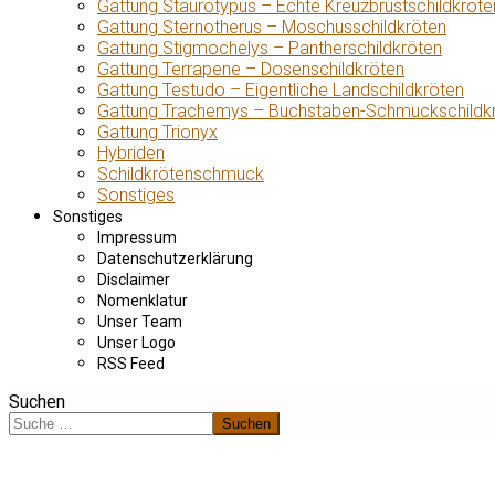
Gattung Staurotypus – Echte Kreuzbrustschildkröte
Gattung Sternotherus – Moschusschildkröten
Gattung Stigmochelys – Pantherschildkröten
Gattung Terrapene – Dosenschildkröten
Gattung Testudo – Eigentliche Landschildkröten
Gattung Trachemys – Buchstaben-Schmuckschildk
Gattung Trionyx
Hybriden
Schildkrötenschmuck
Sonstiges
Sonstiges
Impressum
Datenschutzerklärung
Disclaimer
Nomenklatur
Unser Team
Unser Logo
RSS Feed
Suchen
Suchen