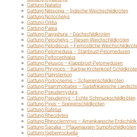
Gattung Natator
Gattung Nilssonia – Indische Weichschildkröten
Gattung Notochelys
Gattung Orlitia
Gattung Palea
Gattung Pangshura – Dachschildkröten
Gattung Pelochelys – Riesen-Weichschildkröten
Gattung Pelodiscus – Fernöstliche Weichschildkröt
Gattung Pelomedusa – Starrbrust-Pelomedusen
Gattung Peltocephalus
Gattung Pelusios – Klappbrust-Pelomedusen
Gattung Phrynops – Bärtige Krötenkopf-Schildkröt
Gattung Platysternon
Gattung Podocnemis – Schienenschildkröten
Gattung Psammobates – Südafrikanische Landschi
Gattung Pseudemydura
Gattung Pseudemys – Echte Schmuckschildkröten
Gattung Pyxis – Spinnenschildkröten
Gattung Rafetus
Gattung Rheodytes
Gattung Rhinoclemmys – Amerikanische Erdschildk
Gattung Sacalia – Pfauenaugen-Sumpfschildkröten
Gattung Siebenrockiella