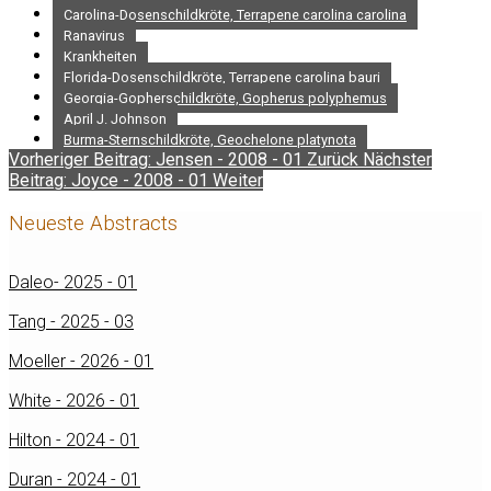
Carolina-Dosenschildkröte, Terrapene carolina carolina
Ranavirus
Krankheiten
Florida-Dosenschildkröte, Terrapene carolina bauri
Georgia-Gopherschildkröte, Gopherus polyphemus
April J. Johnson
Burma-Sternschildkröte, Geochelone platynota
Vorheriger Beitrag: Jensen - 2008 - 01
Zurück
Nächster
Beitrag: Joyce - 2008 - 01
Weiter
Neueste Abstracts
Daleo- 2025 - 01
Tang - 2025 - 03
Moeller - 2026 - 01
White - 2026 - 01
Hilton - 2024 - 01
Duran - 2024 - 01