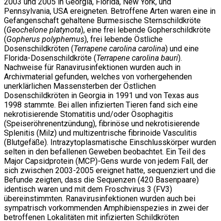
2003 und 2005 in Georgia, Florida, New York, und
Pennsylvania, USA ereigneten. Betroffene Arten waren eine in
Gefangenschaft gehaltene Burmesische Sternschildkröte
(
Geochelone platynota
), eine frei lebende Gopherschildkröte
(
Gopherus polyphemus
), frei lebende Östliche
Dosenschildkröten (
Terrapene carolina carolina
) und eine
Florida-Dosenschildkröte (
Terrapene carolina bauri
).
Nachweise für Ranavirusinfektionen wurden auch in
Archivmaterial gefunden, welches von vorhergehenden
unerklärlichen Massensterben der Östlichen
Dosenschildkröten in Georgia in 1991 und von Texas aus
1998 stammte. Bei allen infizierten Tieren fand sich eine
nekrotisierende Stomatitis und/oder Ösophagitis
(Speiseröhrenentzündung), fibrinöse und nekrotisierende
Splenitis (Milz) und multizentrische fibrinoide Vasculitis
(Blutgefäße). Intrazytoplasmatische Einschlusskörper wurden
selten in den befallenen Geweben beobachtet. Ein Teil des
Major Capsidprotein (MCP)-Gens wurde von jedem Fall, der
sich zwischen 2003-2005 ereignet hatte, sequenziert und die
Befunde zeigten, dass die Sequenzen (420 Basenpaare)
identisch waren und mit dem Froschvirus 3 (FV3)
übereinstimmten. Ranavirusinfektionen wurden auch bei
sympatrisch vorkommenden Amphibienspezies in zwei der
betroffenen Lokalitäten mit infizierten Schildkröten