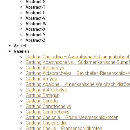
Abstract-S
Abstract-T
Abstract-U
Abstract-V
Abstract-W
Abstract-X
Abstract-Y
Abstract-Z
Artikel
Galerien
Gattung Chelodina – Australische Schlangenhalssch
Gattung Acanthochelys – Südamerikanische Sumpf
Gattung Actinemys
Gattung Aldabrachelys – Seychellen-Riesenschildkr
Gattung Amyda
Gattung Apalone – Amerikanische Weichschildkröt
Gattung Astrochelys
Gattung Batagur
Gattung Caretta
Gattung Carettochelys
Gattung Centrochelys
Gattung Chelonia – Grüne Meeresschildkröten
Gattung Chelonoidis
Gattung Chelus – Fransenschildkröten