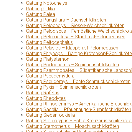
Gattung Notochelys
Gattung Orlitia
Gattung Palea
Gattung Pangshura – Dachschildkröten
Gattung Pelochelys – Riesen-Weichschildkröten
Gattung Pelodiscus – Fernöstliche Weichschildkröt
Gattung Pelomedusa – Starrbrust-Pelomedusen
Gattung Peltocephalus
Gattung Pelusios – Klappbrust-Pelomedusen
Gattung Phrynops – Bärtige Krötenkopf-Schildkröt
Gattung Platysternon
Gattung Podocnemis – Schienenschildkröten
Gattung Psammobates – Südafrikanische Landschi
Gattung Pseudemydura
Gattung Pseudemys – Echte Schmuckschildkröten
Gattung Pyxis – Spinnenschildkröten
Gattung Rafetus
Gattung Rheodytes
Gattung Rhinoclemmys – Amerikanische Erdschildk
Gattung Sacalia – Pfauenaugen-Sumpfschildkröten
Gattung Siebenrockiella
Gattung Staurotypus – Echte Kreuzbrustschildkröte
Gattung Sternotherus – Moschusschildkröten
Gattung Stigmochelys – Pantherschildkröten