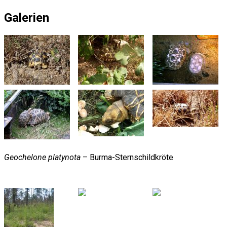
Galerien
Geochelone platynota
– Burma-Sternschildkröte