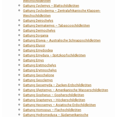
Weichschildkröten
Gattung Cyclemys – Blattschildkröten
Gattung Cycloderma – Zentralafrikanische Klappen-
Weichschildkröten
Gattung Deirochelys
Gattung Dermatemys – Tabascoschildkröten
Gattung Dermochelys
Gattung Dogania
Gattung Elseya – Australische Schnappschildkröten
Gattung Elusor
Gattung Emydoidea
Gattung Emydura – Spitzkopfschildkröten
Gattung Emys
Gattung Eretmochelys
Gattung Erymnochelys
Gattung Geochelone
Gattung Geoclemys
Gattung Geoemyda – Zacken-Erdschildkröten
Gattung Glyptemys – Amerikanische Wasserschildkröten
Gattung Gopherus – Gopherschildkröten
Gattung Graptemys – Höckerschildkröten
Gattung Heosemys – Asiatische Erdschildkröten
Gattung Homopus – Flachschildkröten
Gattung Hydromedusa – Südamerikanische