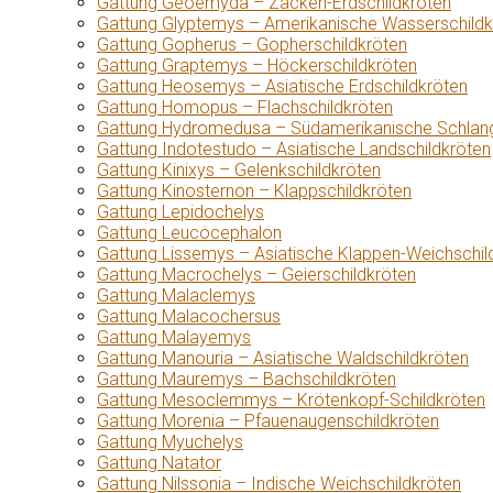
Gattung Geoemyda – Zacken-Erdschildkröten
Gattung Glyptemys – Amerikanische Wasserschildk
Gattung Gopherus – Gopherschildkröten
Gattung Graptemys – Höckerschildkröten
Gattung Heosemys – Asiatische Erdschildkröten
Gattung Homopus – Flachschildkröten
Gattung Hydromedusa – Südamerikanische Schlang
Gattung Indotestudo – Asiatische Landschildkröten
Gattung Kinixys – Gelenkschildkröten
Gattung Kinosternon – Klappschildkröten
Gattung Lepidochelys
Gattung Leucocephalon
Gattung Lissemys – Asiatische Klappen-Weichschil
Gattung Macrochelys – Geierschildkröten
Gattung Malaclemys
Gattung Malacochersus
Gattung Malayemys
Gattung Manouria – Asiatische Waldschildkröten
Gattung Mauremys – Bachschildkröten
Gattung Mesoclemmys – Krötenkopf-Schildkröten
Gattung Morenia – Pfauenaugenschildkröten
Gattung Myuchelys
Gattung Natator
Gattung Nilssonia – Indische Weichschildkröten