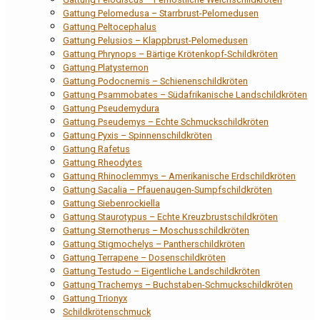
Gattung Pelomedusa – Starrbrust-Pelomedusen
Gattung Peltocephalus
Gattung Pelusios – Klappbrust-Pelomedusen
Gattung Phrynops – Bärtige Krötenkopf-Schildkröten
Gattung Platysternon
Gattung Podocnemis – Schienenschildkröten
Gattung Psammobates – Südafrikanische Landschildkröten
Gattung Pseudemydura
Gattung Pseudemys – Echte Schmuckschildkröten
Gattung Pyxis – Spinnenschildkröten
Gattung Rafetus
Gattung Rheodytes
Gattung Rhinoclemmys – Amerikanische Erdschildkröten
Gattung Sacalia – Pfauenaugen-Sumpfschildkröten
Gattung Siebenrockiella
Gattung Staurotypus – Echte Kreuzbrustschildkröten
Gattung Sternotherus – Moschusschildkröten
Gattung Stigmochelys – Pantherschildkröten
Gattung Terrapene – Dosenschildkröten
Gattung Testudo – Eigentliche Landschildkröten
Gattung Trachemys – Buchstaben-Schmuckschildkröten
Gattung Trionyx
Schildkrötenschmuck