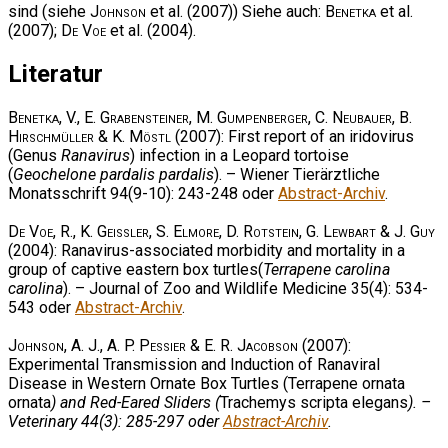
sind (siehe
Johnson
et al. (2007)) Siehe auch:
Benetka
et al.
(2007);
De Voe
et al. (2004).
Literatur
Benetka, V., E. Grabensteiner, M. Gumpenberger, C. Neubauer, B.
Hirschmüller & K. Möstl
(2007): First report of an iridovirus
(Genus
Ranavirus
) infection in a Leopard tortoise
(
Geochelone pardalis pardalis
). – Wiener Tierärztliche
Monatsschrift 94(9-10): 243-248 oder
Abstract-Archiv
.
De Voe, R., K. Geissler, S. Elmore, D. Rotstein, G. Lewbart & J. Guy
(2004): Ranavirus-associated morbidity and mortality in a
group of captive eastern box turtles(
Terrapene carolina
carolina
). – Journal of Zoo and Wildlife Medicine 35(4): 534-
543 oder
Abstract-Archiv
.
Johnson, A. J., A. P. Pessier & E. R. Jacobson
(2007):
Experimental Transmission and Induction of Ranaviral
Disease in Western Ornate Box Turtles (Terrapene ornata
ornata
) and Red-Eared Sliders (
Trachemys scripta elegans
). –
Veterinary 44(3): 285-297 oder
Abstract-Archiv
.