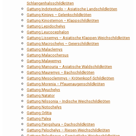
Schlangenhalsschildkröten
Gattung Indotestudo – Asiatische Landschildkröten
Gattung Kinixys – Gelenkschildkröten
Gattung Kinosternon – Klappschildkröten
Gattung Lepidochelys
Gattung Leucocephalon
Gattung Lissemys – Asiatische Klappen-Weichschildkröten
Gattung Macrochelys – Geierschildkröten
Gattung Malaclemys
Gattung Malacochersus
Gattung Malayemys
Gattung Manouria – Asiatische Waldschildkröten
Gattung Mauremys – Bachschildkröten
Gattung Mesoclemmys – Krötenkopf-Schildkröten
Gattung Morenia – Pfauenaugenschildkröten
Gattung Myuchelys
Gattung Natator
Gattung Nilssonia – Indische Weichschildkröten
Gattung Notochelys
Gattung Orlitia
Gattung Palea
Gattung Pangshura – Dachschildkröten
Gattung Pelochelys – Riesen-Weichschildkröten
Gattung Pelodiscus – Fernöstliche Weichschildkröten