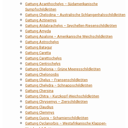
Gattung Acanthochelys – Südamerikanische
Sumpfschildkröten
Gattung Chelodina – Australische Schlangenhalsschildkröten
Gattung Actinemys
Gattung Aldabrachelys – Seychellen-Riesenschildkröten
Gattung Amyda
Gattung Apalone – Amerikanische Weichschildkröten
Gattung Astrochelys
Gattung Batagur
Gattung Caretta
Gattung Carettochelys
Gattung Centrochelys
Gattung Chelonia – Grüne Meeresschildkröten
Gattung Chelonoidis
Gattung Chelus – Fransenschildkröten
Gattung Chelydra – Schnappschildkröten
Gattung Chersina
Gattung Chitra – Kurzkopf-Weichschildkröten
Gattung Chrysemys – Zierschildkröten
Gattung Claudius
Gattung Clemmys
Gattung Cuora – Scharnierschildkröten
Gattung Cyclanorbis – Westafrikanische Klappen-