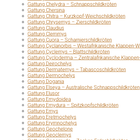
Gattung Chelydra – Schnappschildkröten
Gattung Chersina
Gattung Chitra – Kurzkopf-Weichschildkröten
Gattung Chrysemys – Zierschildkröten
Gattung Claudius
Gattung Clemmys
Gattung Cuora – Scharnierschildkröten
Gattung Cyclanorbis – Westafrikanische Klappen-W
Gattung Cyclemys – Blattschildkröten
Gattung Cycloderma – Zentralafrikanische Klappen
Gattung Deirochelys
Gattung Dermatemys – Tabascoschildkröten
Gattung Dermochelys
Gattung Dogania
Gattung Elseya – Australische Schnappschildkröten
Gattung Elusor
Gattung Emydoidea
Gattung Emydura – Spitzkopfschildkröten
Gattung Emys
Gattung Eretmochelys
Gattung Erymnochelys
Gattung Geochelone
Gattung Geoclemys