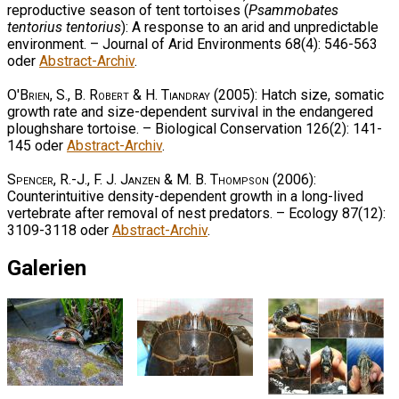
reproductive season of tent tortoises (
Psammobates
tentorius tentorius
): A response to an arid and unpredictable
environment. – Journal of Arid Environments 68(4): 546-563
oder
Abstract-Archiv
.
O'Brien, S., B. Robert & H. Tiandray
(2005): Hatch size, somatic
growth rate and size-dependent survival in the endangered
ploughshare tortoise. – Biological Conservation 126(2): 141-
145 oder
Abstract-Archiv
.
Spencer, R.-J., F. J. Janzen & M. B. Thompson
(2006):
Counterintuitive density-dependent growth in a long-lived
vertebrate after removal of nest predators. – Ecology 87(12):
3109-3118 oder
Abstract-Archiv
.
Galerien