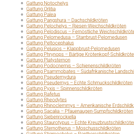
Gattung Notochelys
Gattung Orlitia
Gattung Palea
Gattung Pangshura – Dachschildkröten
Gattung Pelochelys – Riesen-Weichschildkröten
Gattung Pelodiscus – Fernöstliche Weichschildkröt
Gattung Pelomedusa – Starrbrust-Pelomedusen
Gattung Peltocephalus
Gattung Pelusios – Klappbrust-Pelomedusen
Gattung Phrynops – Bärtige Krötenkopf-Schildkröt
Gattung Platysternon
Gattung Podocnemis – Schienenschildkröten
Gattung Psammobates – Südafrikanische Landschi
Gattung Pseudemydura
Gattung Pseudemys – Echte Schmuckschildkröten
Gattung Pyxis – Spinnenschildkröten
Gattung Rafetus
Gattung Rheodytes
Gattung Rhinoclemmys – Amerikanische Erdschildk
Gattung Sacalia – Pfauenaugen-Sumpfschildkröten
Gattung Siebenrockiella
Gattung Staurotypus – Echte Kreuzbrustschildkröte
Gattung Sternotherus – Moschusschildkröten
Gattung Stigmochelys – Pantherschildkröten