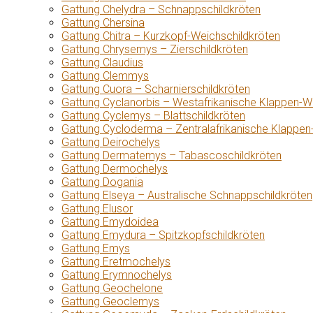
Gattung Chelydra – Schnappschildkröten
Gattung Chersina
Gattung Chitra – Kurzkopf-Weichschildkröten
Gattung Chrysemys – Zierschildkröten
Gattung Claudius
Gattung Clemmys
Gattung Cuora – Scharnierschildkröten
Gattung Cyclanorbis – Westafrikanische Klappen-W
Gattung Cyclemys – Blattschildkröten
Gattung Cycloderma – Zentralafrikanische Klappen
Gattung Deirochelys
Gattung Dermatemys – Tabascoschildkröten
Gattung Dermochelys
Gattung Dogania
Gattung Elseya – Australische Schnappschildkröten
Gattung Elusor
Gattung Emydoidea
Gattung Emydura – Spitzkopfschildkröten
Gattung Emys
Gattung Eretmochelys
Gattung Erymnochelys
Gattung Geochelone
Gattung Geoclemys