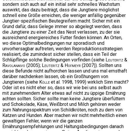
sondern sich auch auf ein initial sehr schnelles Wachstum
auswirkt, das dazu beiträgt, dass die Jungtiere möglichst
schnell eine Größe erreichen, die weniger anfällig gegenüber
Jungtier-spezifischen Beutegreifern macht. Sicher mit ein
Grund dafür, dass Gelege immer so abgelegt werden, dass
die Jungtiere zu einer Zeit das Nest verlassen, zu der sie
ausreichend energiereiches Futter finden können. An Orten,
wo diese Optimalbedingungen nur sporadisch und
unvorhersagbar auftreten, werden Reproduktionsstrategien
realisiert, die zumindest sicher stellen, dass ein Teil der
Schlüpflinge solche Bedingungen vorfinden (siehe
Leuteritz &
Ravolanaivo
(2005);
Leuteritz & Hofmeyr
(2007)). Sollten uns
diese Befunde nicht aufhorchen lassen und uns mal ernsthaft
darüber nachdenken lassen, ob ein Großhungern von
Jungtieren (siehe
Kölle
et al. 1998, 1999) wirklich Sinn macht?
Oder ist es nicht eher so, dass wir wie bei uns selbst auch
mit zunehmendem Alter etwas auf nicht zu üppige Ernährung
achten sollten. Sicher sollte man keine Jungtiere überfüttern
und Schokolade, Käse, Weißbrot und Milch gehören weder
zum Nahrungsspektrum von Schildkröten, noch zu dem von
Katzen und Hunden. Aber machen wir nicht mehrheitlich einen
gewaltigen Fehler, wenn wir die ganzen
Ernährungsempfehlungen und Haltungsbedingungen danach