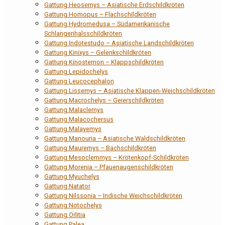
Gattung Heosemys – Asiatische Erdschildkröten
Gattung Homopus – Flachschildkröten
Gattung Hydromedusa – Südamerikanische
Schlangenhalsschildkröten
Gattung Indotestudo – Asiatische Landschildkröten
Gattung Kinixys – Gelenkschildkröten
Gattung Kinosternon – Klappschildkröten
Gattung Lepidochelys
Gattung Leucocephalon
Gattung Lissemys – Asiatische Klappen-Weichschildkröten
Gattung Macrochelys – Geierschildkröten
Gattung Malaclemys
Gattung Malacochersus
Gattung Malayemys
Gattung Manouria – Asiatische Waldschildkröten
Gattung Mauremys – Bachschildkröten
Gattung Mesoclemmys – Krötenkopf-Schildkröten
Gattung Morenia – Pfauenaugenschildkröten
Gattung Myuchelys
Gattung Natator
Gattung Nilssonia – Indische Weichschildkröten
Gattung Notochelys
Gattung Orlitia
Gattung Palea