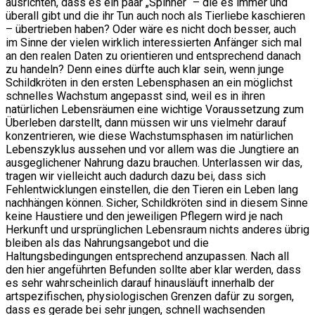
ausrichten, dass es ein paar „Spinner“ – die es immer und
überall gibt und die ihr Tun auch noch als Tierliebe kaschieren
– übertrieben haben? Oder wäre es nicht doch besser, auch
im Sinne der vielen wirklich interessierten Anfänger sich mal
an den realen Daten zu orientieren und entsprechend danach
zu handeln? Denn eines dürfte auch klar sein, wenn junge
Schildkröten in den ersten Lebensphasen an ein möglichst
schnelles Wachstum angepasst sind, weil es in ihren
natürlichen Lebensräumen eine wichtige Voraussetzung zum
Überleben darstellt, dann müssen wir uns vielmehr darauf
konzentrieren, wie diese Wachstumsphasen im natürlichen
Lebenszyklus aussehen und vor allem was die Jungtiere an
ausgeglichener Nahrung dazu brauchen. Unterlassen wir das,
tragen wir vielleicht auch dadurch dazu bei, dass sich
Fehlentwicklungen einstellen, die den Tieren ein Leben lang
nachhängen können. Sicher, Schildkröten sind in diesem Sinne
keine Haustiere und den jeweiligen Pflegern wird je nach
Herkunft und ursprünglichen Lebensraum nichts anderes übrig
bleiben als das Nahrungsangebot und die
Haltungsbedingungen entsprechend anzupassen. Nach all
den hier angeführten Befunden sollte aber klar werden, dass
es sehr wahrscheinlich darauf hinausläuft innerhalb der
artspezifischen, physiologischen Grenzen dafür zu sorgen,
dass es gerade bei sehr jungen, schnell wachsenden