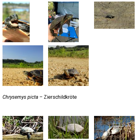
Chrysemys picta –
Zierschildkröte