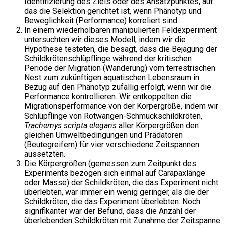
Identifizierung des Ziels oder des Ansatzpunktes, auf
das die Selektion gerichtet ist, wenn Phänotyp und
Beweglichkeit (Performance) korreliert sind.
In einem wiederholbaren manipulierten Feldexperiment
untersuchten wir dieses Modell, indem wir die
Hypothese testeten, die besagt, dass die Bejagung der
Schildkrötenschlüpflinge während der kritischen
Periode der Migration (Wanderung) vom terrestrischen
Nest zum zukünftigen aquatischen Lebensraum in
Bezug auf den Phänotyp zufällig erfolgt, wenn wir die
Performance kontrollieren. Wir entkoppelten die
Migrationsperformance von der Körpergröße, indem wir
Schlüpflinge von Rotwangen-Schmuckschildkröten,
Trachemys scripta elegans
aller Körpergrößen den
gleichen Umweltbedingungen und Prädatoren
(Beutegreifern) für vier verschiedene Zeitspannen
aussetzten.
Die Körpergrößen (gemessen zum Zeitpunkt des
Experiments bezogen sich einmal auf Carapaxlänge
oder Masse) der Schildkröten, die das Experiment nicht
überlebten, war immer ein wenig geringer, als die der
Schildkröten, die das Experiment überlebten. Noch
signifikanter war der Befund, dass die Anzahl der
überlebenden Schildkröten mit Zunahme der Zeitspanne