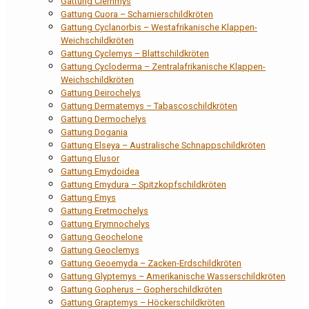
Gattung Clemmys
Gattung Cuora – Scharnierschildkröten
Gattung Cyclanorbis – Westafrikanische Klappen-
Weichschildkröten
Gattung Cyclemys – Blattschildkröten
Gattung Cycloderma – Zentralafrikanische Klappen-
Weichschildkröten
Gattung Deirochelys
Gattung Dermatemys – Tabascoschildkröten
Gattung Dermochelys
Gattung Dogania
Gattung Elseya – Australische Schnappschildkröten
Gattung Elusor
Gattung Emydoidea
Gattung Emydura – Spitzkopfschildkröten
Gattung Emys
Gattung Eretmochelys
Gattung Erymnochelys
Gattung Geochelone
Gattung Geoclemys
Gattung Geoemyda – Zacken-Erdschildkröten
Gattung Glyptemys – Amerikanische Wasserschildkröten
Gattung Gopherus – Gopherschildkröten
Gattung Graptemys – Höckerschildkröten