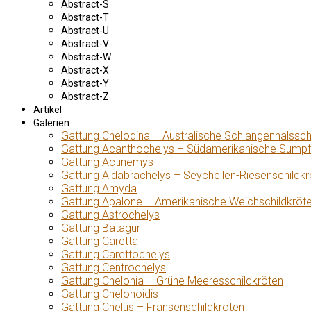
Abstract-S
Abstract-T
Abstract-U
Abstract-V
Abstract-W
Abstract-X
Abstract-Y
Abstract-Z
Artikel
Galerien
Gattung Chelodina – Australische Schlangenhalssch
Gattung Acanthochelys – Südamerikanische Sumpf
Gattung Actinemys
Gattung Aldabrachelys – Seychellen-Riesenschildkr
Gattung Amyda
Gattung Apalone – Amerikanische Weichschildkröt
Gattung Astrochelys
Gattung Batagur
Gattung Caretta
Gattung Carettochelys
Gattung Centrochelys
Gattung Chelonia – Grüne Meeresschildkröten
Gattung Chelonoidis
Gattung Chelus – Fransenschildkröten