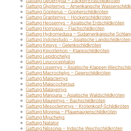
Gattung Geoemyda – Zacken-Erdschildkröten
Gattung Glyptemys – Amerikanische Wasserschildk
Gattung Gopherus – Gopherschildkröten
Gattung Graptemys – Höckerschildkröten
Gattung Heosemys – Asiatische Erdschildkröten
Gattung Homopus – Flachschildkröten
Gattung Hydromedusa – Südamerikanische Schlang
Gattung Indotestudo – Asiatische Landschildkröten
Gattung Kinixys – Gelenkschildkröten
Gattung Kinosternon – Klappschildkröten
Gattung Lepidochelys
Gattung Leucocephalon
Gattung Lissemys – Asiatische Klappen-Weichschil
Gattung Macrochelys – Geierschildkröten
Gattung Malaclemys
Gattung Malacochersus
Gattung Malayemys
Gattung Manouria – Asiatische Waldschildkröten
Gattung Mauremys – Bachschildkröten
Gattung Mesoclemmys – Krötenkopf-Schildkröten
Gattung Morenia – Pfauenaugenschildkröten
Gattung Myuchelys
Gattung Natator
Gattung Nilssonia – Indische Weichschildkröten