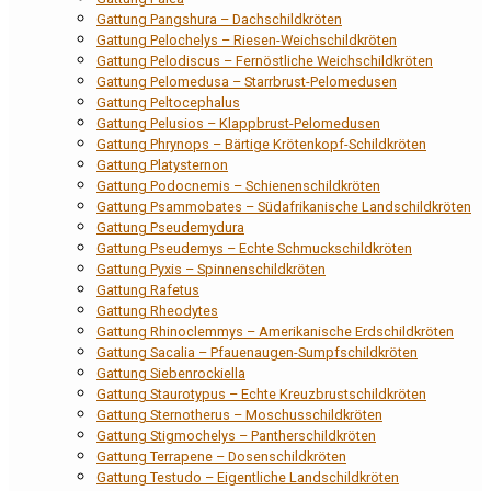
Gattung Pangshura – Dachschildkröten
Gattung Pelochelys – Riesen-Weichschildkröten
Gattung Pelodiscus – Fernöstliche Weichschildkröten
Gattung Pelomedusa – Starrbrust-Pelomedusen
Gattung Peltocephalus
Gattung Pelusios – Klappbrust-Pelomedusen
Gattung Phrynops – Bärtige Krötenkopf-Schildkröten
Gattung Platysternon
Gattung Podocnemis – Schienenschildkröten
Gattung Psammobates – Südafrikanische Landschildkröten
Gattung Pseudemydura
Gattung Pseudemys – Echte Schmuckschildkröten
Gattung Pyxis – Spinnenschildkröten
Gattung Rafetus
Gattung Rheodytes
Gattung Rhinoclemmys – Amerikanische Erdschildkröten
Gattung Sacalia – Pfauenaugen-Sumpfschildkröten
Gattung Siebenrockiella
Gattung Staurotypus – Echte Kreuzbrustschildkröten
Gattung Sternotherus – Moschusschildkröten
Gattung Stigmochelys – Pantherschildkröten
Gattung Terrapene – Dosenschildkröten
Gattung Testudo – Eigentliche Landschildkröten