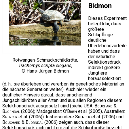
Bidmon
Dieses Experiment
belegt klar, dass
größere
Schlüpflinge
deutliche
Überlebensvorteile
haben und dass
der natürliche
Rotwangen-Schmuckschildkröte,
Selektionsdruck
Trachemys scripta elegans
,
indirekt größere
© Hans-Jürgen Bidmon
Jungtiere
herausselektiert
(d. h., sie überleben und vererben ihr genetisches Material an
die nächste Generation weiter). Auch hier wieder ein
deutlicher Hinweis darauf, dass anscheinend
Jungschildkröten aller Arten und aus allen Regionen diesem
Selektionsdruck ausgesetzt sind (siehe USA:
Bouchard &
Bjorndal
(2006); Madagaskar:
O'Brien
et al. (2005), Australien:
Spencer
et al. (2006)). Insbesondere
Spencer
et al. (2006) und
Bouchard & Bjorndal
(2006) zeigen auch, dass dieser
Selektionsdruck sich nicht nur auf die Schlupfgröße bezieht,