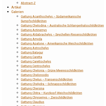
Abstract-Z
Artikel
Galerien
Gattung Acanthochelys – Südamerikanische
Sumpfschildkröten
Gattung Chelodina – Australische Schlangenhalsschildkröten
Gattung Actinemys
Gattung Aldabrachelys – Seychellen-Riesenschildkröten
Gattung Amyda
Gattung Apalone – Amerikanische Weichschildkröten
Gattung Astrochelys
Gattung Batagur
Gattung Caretta
Gattung Carettochelys
Gattung Centrochelys
Gattung Chelonia – Grüne Meeresschildkröten
Gattung Chelonoidis
Gattung Chelus – Fransenschildkröten
Gattung Chelydra – Schnappschildkröten
Gattung Chersina
Gattung Chitra – Kurzkopf-Weichschildkröten
Gattung Chrysemys – Zierschildkröten
Gattung Claudius