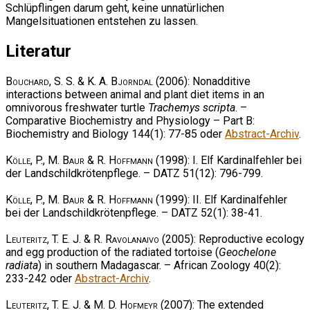
Schlüpflingen darum geht, keine unnatürlichen
Mangelsituationen entstehen zu lassen.
Literatur
Bouchard, S. S. & K. A. Bjorndal
(2006): Nonadditive
interactions between animal and plant diet items in an
omnivorous freshwater turtle
Trachemys scripta
. –
Comparative Biochemistry and Physiology – Part B:
Biochemistry and Biology 144(1): 77-85 oder
Abstract-Archiv
.
Kölle, P., M. Baur & R. Hoffmann
(1998): I. Elf Kardinalfehler bei
der Landschildkrötenpflege. – DATZ 51(12): 796-799.
Kölle, P., M. Baur & R. Hoffmann
(1999): II. Elf Kardinalfehler
bei der Landschildkrötenpflege. – DATZ 52(1): 38-41.
Leuteritz, T. E. J. & R. Ravolanaivo
(2005): Reproductive ecology
and egg production of the radiated tortoise (
Geochelone
radiata
) in southern Madagascar. – African Zoology 40(2):
233-242 oder
Abstract-Archiv
.
Leuteritz, T. E. J. & M. D. Hofmeyr
(2007): The extended