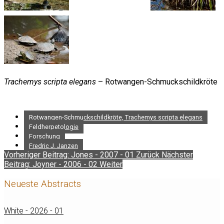
Trachemys scripta elegans
– Rotwangen-Schmuckschildkröte
Rotwangen-Schmuckschildkröte, Trachemys scripta elegans
Feldherpetologie
Forschung
Fredric J. Janzen
Vorheriger Beitrag: Jones - 2007 - 01
Zurück
Nächster
Beitrag: Joyner - 2006 - 02
Weiter
Neueste Abstracts
White - 2026 - 01