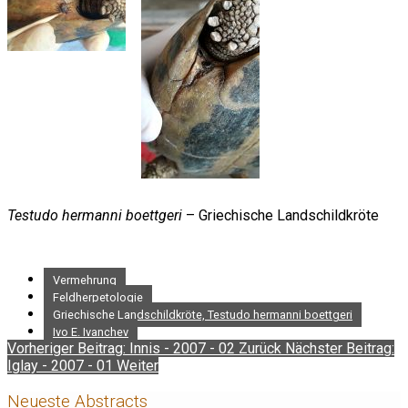
Testudo hermanni boettgeri
– Griechische Landschildkröte
Vermehrung
Feldherpetologie
Griechische Landschildkröte, Testudo hermanni boettgeri
Ivo E. Ivanchev
Vorheriger Beitrag: Innis - 2007 - 02
Zurück
Nächster Beitrag:
Iglay - 2007 - 01
Weiter
Neueste Abstracts