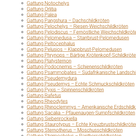
Gattung Notochelys
Gattung Orlitia
Gattung Palea
Gattung Pangshura – Dachschildkröten
Gattung Pelochelys – Riesen-Weichschildkröten
Gattung Pelodiscus – Fernöstliche Weichschildkröt
Gattung Pelomedusa – Starrbrust-Pelomedusen
Gattung Peltocephalus
Gattung Pelusios – Klappbrust-Pelomedusen
Gattung Phrynops – Bärtige Krötenkopf-Schildkröt
Gattung Platysternon
Gattung Podocnemis – Schienenschildkröten
Gattung Psammobates – Südafrikanische Landschi
Gattung Pseudemydura
Gattung Pseudemys – Echte Schmuckschildkröten
Gattung Pyxis – Spinnenschildkröten
Gattung Rafetus
Gattung Rheodytes
Gattung Rhinoclemmys – Amerikanische Erdschildk
Gattung Sacalia – Pfauenaugen-Sumpfschildkröten
Gattung Siebenrockiella
Gattung Staurotypus – Echte Kreuzbrustschildkröte
Gattung Sternotherus – Moschusschildkröten
Gattung Stigmochelys – Pantherschildkröten