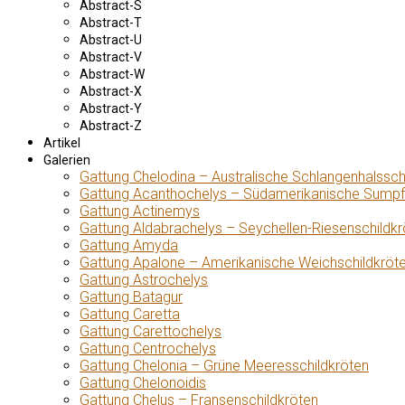
Abstract-S
Abstract-T
Abstract-U
Abstract-V
Abstract-W
Abstract-X
Abstract-Y
Abstract-Z
Artikel
Galerien
Gattung Chelodina – Australische Schlangenhalssch
Gattung Acanthochelys – Südamerikanische Sumpf
Gattung Actinemys
Gattung Aldabrachelys – Seychellen-Riesenschildkr
Gattung Amyda
Gattung Apalone – Amerikanische Weichschildkröt
Gattung Astrochelys
Gattung Batagur
Gattung Caretta
Gattung Carettochelys
Gattung Centrochelys
Gattung Chelonia – Grüne Meeresschildkröten
Gattung Chelonoidis
Gattung Chelus – Fransenschildkröten