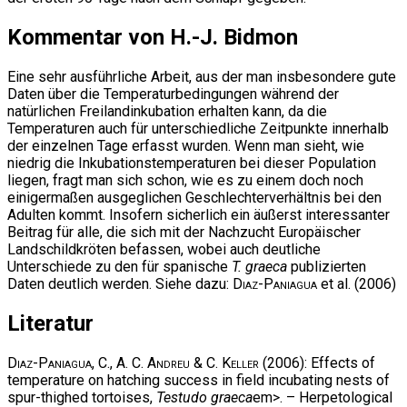
Kommentar von H.-J. Bidmon
Eine sehr ausführliche Arbeit, aus der man insbesondere gute
Daten über die Temperaturbedingungen während der
natürlichen Freilandinkubation erhalten kann, da die
Temperaturen auch für unterschiedliche Zeitpunkte innerhalb
der einzelnen Tage erfasst wurden. Wenn man sieht, wie
niedrig die Inkubationstemperaturen bei dieser Population
liegen, fragt man sich schon, wie es zu einem doch noch
einigermaßen ausgeglichen Geschlechterverhältnis bei den
Adulten kommt. Insofern sicherlich ein äußerst interessanter
Beitrag für alle, die sich mit der Nachzucht Europäischer
Landschildkröten befassen, wobei auch deutliche
Unterschiede zu den für spanische
T. graeca
publizierten
Daten deutlich werden. Siehe dazu:
Diaz-Paniagua
et al. (2006)
Literatur
Diaz-Paniagua, C., A. C. Andreu & C. Keller
(2006): Effects of
temperature on hatching success in field incubating nests of
spur-thighed tortoises,
Testudo graeca
em>. – Herpetological