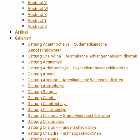
Abstract-V
Abstract-W
Abstract-X
Abstract-Y
Abstract-Z
Artikel
Galerien
Gattung Acanthochelys – Südamerikanische
Sumpfschildkröten
Gattung Chelodina – Australische Schlangenhalsschildkröten
Gattung Actinemys
Gattung Aldabrachelys – Seychellen-Riesenschildkröten
Gattung Amyda
Gattung Apalone – Amerikanische Weichschildkröten
Gattung Astrochelys
Gattung Batagur
Gattung Caretta
Gattung Carettochelys
Gattung Centrochelys
Gattung Chelonia – Grüne Meeresschildkröten
Gattung Chelonoidis
Gattung Chelus – Fransenschildkröten
Gattung Chelydra – Schnappschildkröten
Gattung Chersina