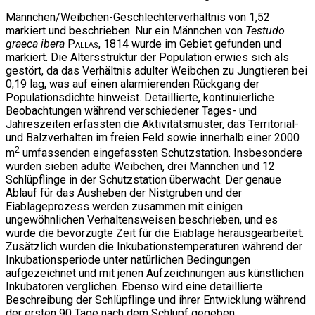
Männchen/Weibchen-Geschlechterverhältnis von 1,52
markiert und beschrieben. Nur ein Männchen von
Testudo
graeca ibera
Pallas
, 1814 wurde im Gebiet gefunden und
markiert. Die Altersstruktur der Population erwies sich als
gestört, da das Verhältnis adulter Weibchen zu Jungtieren bei
0,19 lag, was auf einen alarmierenden Rückgang der
Populationsdichte hinweist. Detaillierte, kontinuierliche
Beobachtungen während verschiedener Tages- und
Jahreszeiten erfassten die Aktivitätsmuster, das Territorial-
und Balzverhalten im freien Feld sowie innerhalb einer 2000
2
m
umfassenden eingefassten Schutzstation. Insbesondere
wurden sieben adulte Weibchen, drei Männchen und 12
Schlüpflinge in der Schutzstation überwacht. Der genaue
Ablauf für das Ausheben der Nistgruben und der
Eiablageprozess werden zusammen mit einigen
ungewöhnlichen Verhaltensweisen beschrieben, und es
wurde die bevorzugte Zeit für die Eiablage herausgearbeitet.
Zusätzlich wurden die Inkubationstemperaturen während der
Inkubationsperiode unter natürlichen Bedingungen
aufgezeichnet und mit jenen Aufzeichnungen aus künstlichen
Inkubatoren verglichen. Ebenso wird eine detaillierte
Beschreibung der Schlüpflinge und ihrer Entwicklung während
der ersten 90 Tage nach dem Schlupf gegeben.