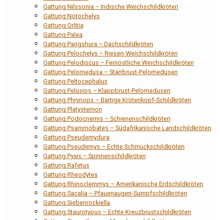
Gattung Nilssonia – Indische Weichschildkröten
Gattung Notochelys
Gattung Orlitia
Gattung Palea
Gattung Pangshura – Dachschildkröten
Gattung Pelochelys – Riesen-Weichschildkröten
Gattung Pelodiscus – Fernöstliche Weichschildkröten
Gattung Pelomedusa – Starrbrust-Pelomedusen
Gattung Peltocephalus
Gattung Pelusios – Klappbrust-Pelomedusen
Gattung Phrynops – Bärtige Krötenkopf-Schildkröten
Gattung Platysternon
Gattung Podocnemis – Schienenschildkröten
Gattung Psammobates – Südafrikanische Landschildkröten
Gattung Pseudemydura
Gattung Pseudemys – Echte Schmuckschildkröten
Gattung Pyxis – Spinnenschildkröten
Gattung Rafetus
Gattung Rheodytes
Gattung Rhinoclemmys – Amerikanische Erdschildkröten
Gattung Sacalia – Pfauenaugen-Sumpfschildkröten
Gattung Siebenrockiella
Gattung Staurotypus – Echte Kreuzbrustschildkröten