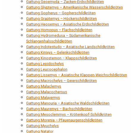
Gattung Geoemyda – Zacken-Erdschildkröten
Gattung Glyptemys – Amerikanische Wasserschildkröten
Gattung Gopherus – Gopherschildkröten
Gattung Graptemys – Höckerschildkröten
Gattung Heosemys – Asiatische Erdschildkröten
Gattung Homopus – Flachschildkröten
Gattung Hydromedusa – Südamerikanische
Schlangenhalsschildkröten
Gattung Indotestudo – Asiatische Landschildkröten
Gattung Kinixys – Gelenkschildkröten
Gattung Kinosternon – Klappschildkröten
Gattung Lepidochelys
Gattung Leucocephalon
Gattung Lissemys – Asiatische Klappen-Weichschildkröten
Gattung Macrochelys – Geierschildkröten
Gattung Malaclemys
Gattung Malacochersus
Gattung Malayemys
Gattung Manouria – Asiatische Waldschildkröten
Gattung Mauremys – Bachschildkröten
Gattung Mesoclemmys – Krötenkopf-Schildkröten
Gattung Morenia – Pfauenaugenschildkröten
Gattung Myuchelys
Gattung Natator