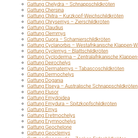
Gattung Chelydra – Schnappschildkröten
Gattung Chersina
Gattung Chitra – Kurzkopf-Weichschildkröten
Gattung Chrysemys – Zierschildkröten
Gattung Claudius
Gattung Clemmys
Gattung Cuora – Scharnierschildkröten
Gattung Cyclanorbis – Westafrikanische Klappen-W
Gattung Cyclemys – Blattschildkröten
Gattung Cycloderma – Zentralafrikanische Klappen
Gattung Deirochelys
Gattung Dermatemys – Tabascoschildkröten
Gattung Dermochelys
Gattung Dogania
Gattung Elseya – Australische Schnappschildkröten
Gattung Elusor
Gattung Emydoidea
Gattung Emydura – Spitzkopfschildkröten
Gattung Emys
Gattung Eretmochelys
Gattung Erymnochelys
Gattung Geochelone
Gattung Geoclemys