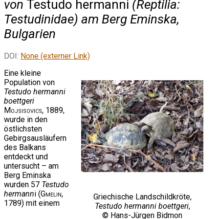
von
Testudo hermanni
(Reptilia:
Testudinidae) am Berg Eminska,
Bulgarien
DOI:
None (externer Link)
Eine kleine
Population von
Testudo hermanni
boettgeri
Mojsisovics
, 1889,
wurde in den
östlichsten
Gebirgsausläufern
des Balkans
entdeckt und
untersucht – am
Berg Eminska
wurden 57
Testudo
hermann
i (
Gmelin
,
Griechische Landschildkröte,
1789) mit einem
Testudo hermanni boettgeri
,
© Hans-Jürgen Bidmon