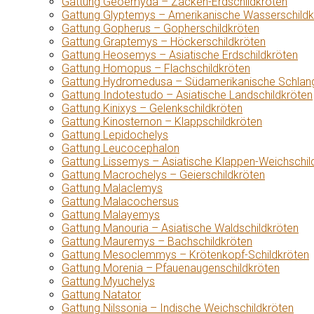
Gattung Geoemyda – Zacken-Erdschildkröten
Gattung Glyptemys – Amerikanische Wasserschildk
Gattung Gopherus – Gopherschildkröten
Gattung Graptemys – Höckerschildkröten
Gattung Heosemys – Asiatische Erdschildkröten
Gattung Homopus – Flachschildkröten
Gattung Hydromedusa – Südamerikanische Schlang
Gattung Indotestudo – Asiatische Landschildkröten
Gattung Kinixys – Gelenkschildkröten
Gattung Kinosternon – Klappschildkröten
Gattung Lepidochelys
Gattung Leucocephalon
Gattung Lissemys – Asiatische Klappen-Weichschil
Gattung Macrochelys – Geierschildkröten
Gattung Malaclemys
Gattung Malacochersus
Gattung Malayemys
Gattung Manouria – Asiatische Waldschildkröten
Gattung Mauremys – Bachschildkröten
Gattung Mesoclemmys – Krötenkopf-Schildkröten
Gattung Morenia – Pfauenaugenschildkröten
Gattung Myuchelys
Gattung Natator
Gattung Nilssonia – Indische Weichschildkröten