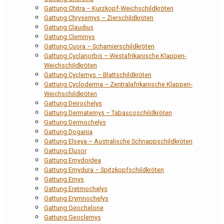
Gattung Chitra – Kurzkopf-Weichschildkröten
Gattung Chrysemys – Zierschildkröten
Gattung Claudius
Gattung Clemmys
Gattung Cuora – Scharnierschildkröten
Gattung Cyclanorbis – Westafrikanische Klappen-
Weichschildkröten
Gattung Cyclemys – Blattschildkröten
Gattung Cycloderma – Zentralafrikanische Klappen-
Weichschildkröten
Gattung Deirochelys
Gattung Dermatemys – Tabascoschildkröten
Gattung Dermochelys
Gattung Dogania
Gattung Elseya – Australische Schnappschildkröten
Gattung Elusor
Gattung Emydoidea
Gattung Emydura – Spitzkopfschildkröten
Gattung Emys
Gattung Eretmochelys
Gattung Erymnochelys
Gattung Geochelone
Gattung Geoclemys