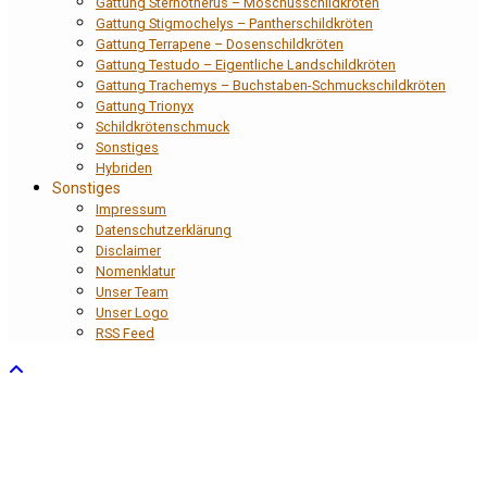
Gattung Sternotherus – Moschusschildkröten
Gattung Stigmochelys – Pantherschildkröten
Gattung Terrapene – Dosenschildkröten
Gattung Testudo – Eigentliche Landschildkröten
Gattung Trachemys – Buchstaben-Schmuckschildkröten
Gattung Trionyx
Schildkrötenschmuck
Sonstiges
Hybriden
Sonstiges
Impressum
Datenschutzerklärung
Disclaimer
Nomenklatur
Unser Team
Unser Logo
RSS Feed