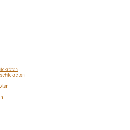
ildkröten
schildkröten
öten
en