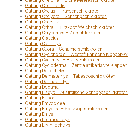
Gattung Chelonia – Grüne Meeresschildkröten
Gattung Chelonoidis
Gattung Chelus – Fransenschildkröten
Gattung Chelydra – Schnappschildkröten
Gattung Chersina
Gattung Chitra – Kurzkopf-Weichschildkröten
Gattung Chrysemys – Zierschildkröten
Gattung Claudius
Gattung Clemmys
Gattung Cuora – Scharnierschildkröten
Gattung Cyclanorbis – Westafrikanische Klappen-W
Gattung Cyclemys – Blattschildkröten
Gattung Cycloderma – Zentralafrikanische Klappen
Gattung Deirochelys
Gattung Dermatemys – Tabascoschildkröten
Gattung Dermochelys
Gattung Dogania
Gattung Elseya – Australische Schnappschildkröten
Gattung Elusor
Gattung Emydoidea
Gattung Emydura – Spitzkopfschildkröten
Gattung Emys
Gattung Eretmochelys
Gattung Erymnochelys