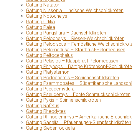
Gattung Natator
Gattung Nilssonia – Indische Weichschildkröten
Gattung Notochelys
Gattung Orlitia
Gattung Palea
Gattung Pangshura – Dachschildkröten
Gattung Pelochelys – Riesen-Weichschildkröten
Gattung Pelodiscus – Fernöstliche Weichschildkröt
Gattung Pelomedusa – Starrbrust-Pelomedusen
Gattung Peltocephalus
Gattung Pelusios – Klappbrust-Pelomedusen
Gattung Phrynops – Bärtige Krötenkopf-Schildkröt
Gattung Platysternon
Gattung Podocnemis – Schienenschildkröten
Gattung Psammobates – Südafrikanische Landschi
Gattung Pseudemydura
Gattung Pseudemys – Echte Schmuckschildkröten
Gattung Pyxis – Spinnenschildkröten
Gattung Rafetus
Gattung Rheodytes
Gattung Rhinoclemmys – Amerikanische Erdschildk
Gattung Sacalia – Pfauenaugen-Sumpfschildkröten
Gattung Siebenrockiella