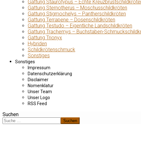
Gattung Staurotypus – Echte Kreuzbrustschildkröte
Gattung Sternotherus – Moschusschildkröten
Gattung Stigmochelys – Pantherschildkröten
Gattung Terrapene – Dosenschildkröten
Gattung Testudo – Eigentliche Landschildkröten
Gattung Trachemys – Buchstaben-Schmuckschildk
Gattung Trionyx
Hybriden
Schildkrötenschmuck
Sonstiges
Sonstiges
Impressum
Datenschutzerklärung
Disclaimer
Nomenklatur
Unser Team
Unser Logo
RSS Feed
Suchen
Suchen