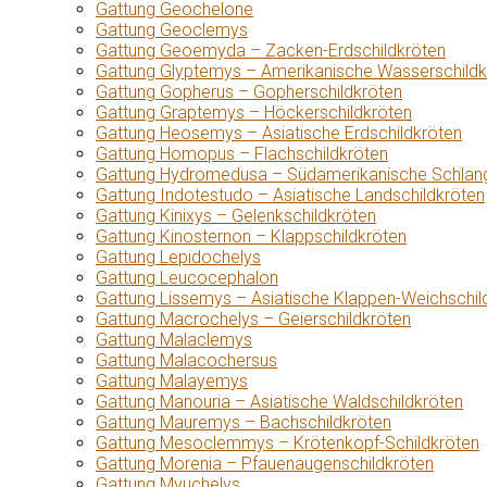
Gattung Geochelone
Gattung Geoclemys
Gattung Geoemyda – Zacken-Erdschildkröten
Gattung Glyptemys – Amerikanische Wasserschildk
Gattung Gopherus – Gopherschildkröten
Gattung Graptemys – Höckerschildkröten
Gattung Heosemys – Asiatische Erdschildkröten
Gattung Homopus – Flachschildkröten
Gattung Hydromedusa – Südamerikanische Schlang
Gattung Indotestudo – Asiatische Landschildkröten
Gattung Kinixys – Gelenkschildkröten
Gattung Kinosternon – Klappschildkröten
Gattung Lepidochelys
Gattung Leucocephalon
Gattung Lissemys – Asiatische Klappen-Weichschil
Gattung Macrochelys – Geierschildkröten
Gattung Malaclemys
Gattung Malacochersus
Gattung Malayemys
Gattung Manouria – Asiatische Waldschildkröten
Gattung Mauremys – Bachschildkröten
Gattung Mesoclemmys – Krötenkopf-Schildkröten
Gattung Morenia – Pfauenaugenschildkröten
Gattung Myuchelys