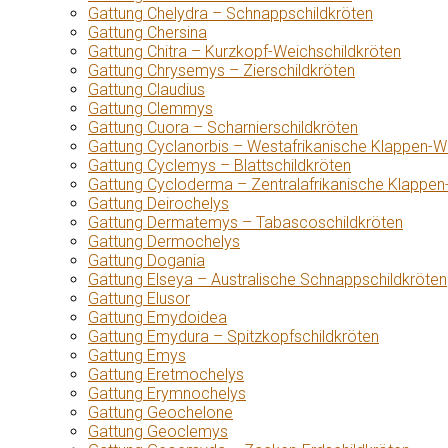
Gattung Chelydra – Schnappschildkröten
Gattung Chersina
Gattung Chitra – Kurzkopf-Weichschildkröten
Gattung Chrysemys – Zierschildkröten
Gattung Claudius
Gattung Clemmys
Gattung Cuora – Scharnierschildkröten
Gattung Cyclanorbis – Westafrikanische Klappen-W
Gattung Cyclemys – Blattschildkröten
Gattung Cycloderma – Zentralafrikanische Klappen
Gattung Deirochelys
Gattung Dermatemys – Tabascoschildkröten
Gattung Dermochelys
Gattung Dogania
Gattung Elseya – Australische Schnappschildkröten
Gattung Elusor
Gattung Emydoidea
Gattung Emydura – Spitzkopfschildkröten
Gattung Emys
Gattung Eretmochelys
Gattung Erymnochelys
Gattung Geochelone
Gattung Geoclemys