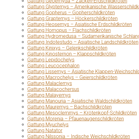
Gattung Geoemyda – Zacken-Erdschildkröten
Gattung Glyptemys – Amerikanische Wasserschildk
Gattung Gopherus – Gopherschildkröten
Gattung Graptemys – Höckerschildkröten
Gattung Heosemys – Asiatische Erdschildkröten
Gattung Homopus – Flachschildkröten
Gattung Hydromedusa – Südamerikanische Schlang
Gattung Indotestudo – Asiatische Landschildkröten
Gattung Kinixys – Gelenkschildkröten
Gattung Kinosternon – Klappschildkröten
Gattung Lepidochelys
Gattung Leucocephalon
Gattung Lissemys – Asiatische Klappen-Weichschil
Gattung Macrochelys – Geierschildkröten
Gattung Malaclemys
Gattung Malacochersus
Gattung Malayemys
Gattung Manouria – Asiatische Waldschildkröten
Gattung Mauremys – Bachschildkröten
Gattung Mesoclemmys – Krötenkopf-Schildkröten
Gattung Morenia – Pfauenaugenschildkröten
Gattung Myuchelys
Gattung Natator
Gattung Nilssonia – Indische Weichschildkröten