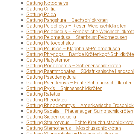
Gattung Notochelys
Gattung Orlitia
Gattung Palea
Gattung Pangshura – Dachschildkröten
Gattung Pelochelys – Riesen-Weichschildkröten
Gattung Pelodiscus – Fernöstliche Weichschildkröt
Gattung Pelomedusa – Starrbrust-Pelomedusen
Gattung Peltocephalus
Gattung Pelusios – Klappbrust-Pelomedusen
Gattung Phrynops – Bärtige Krötenkopf-Schildkröt
Gattung Platysternon
Gattung Podocnemis – Schienenschildkröten
Gattung Psammobates – Südafrikanische Landschi
Gattung Pseudemydura
Gattung Pseudemys – Echte Schmuckschildkröten
Gattung Pyxis – Spinnenschildkröten
Gattung Rafetus
Gattung Rheodytes
Gattung Rhinoclemmys – Amerikanische Erdschildk
Gattung Sacalia – Pfauenaugen-Sumpfschildkröten
Gattung Siebenrockiella
Gattung Staurotypus – Echte Kreuzbrustschildkröte
Gattung Sternotherus – Moschusschildkröten
Gattung Stigmochelys – Pantherschildkröten