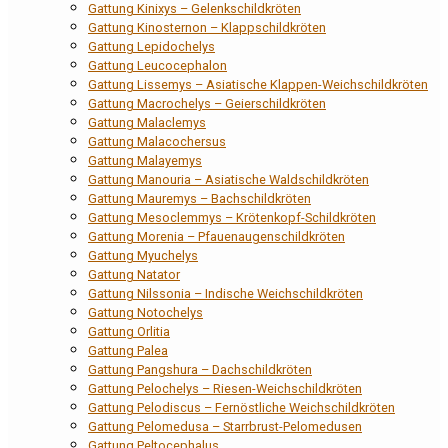
Gattung Kinixys – Gelenkschildkröten
Gattung Kinosternon – Klappschildkröten
Gattung Lepidochelys
Gattung Leucocephalon
Gattung Lissemys – Asiatische Klappen-Weichschildkröten
Gattung Macrochelys – Geierschildkröten
Gattung Malaclemys
Gattung Malacochersus
Gattung Malayemys
Gattung Manouria – Asiatische Waldschildkröten
Gattung Mauremys – Bachschildkröten
Gattung Mesoclemmys – Krötenkopf-Schildkröten
Gattung Morenia – Pfauenaugenschildkröten
Gattung Myuchelys
Gattung Natator
Gattung Nilssonia – Indische Weichschildkröten
Gattung Notochelys
Gattung Orlitia
Gattung Palea
Gattung Pangshura – Dachschildkröten
Gattung Pelochelys – Riesen-Weichschildkröten
Gattung Pelodiscus – Fernöstliche Weichschildkröten
Gattung Pelomedusa – Starrbrust-Pelomedusen
Gattung Peltocephalus