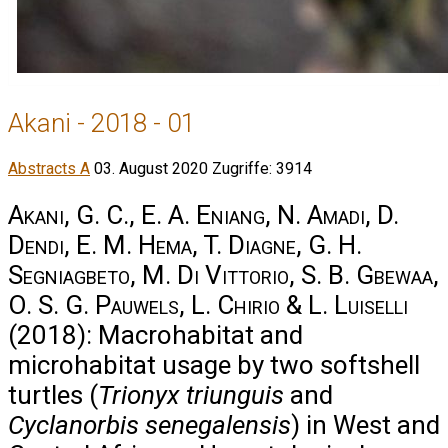
Akani - 2018 - 01
Abstracts A
03. August 2020
Zugriffe: 3914
Akani, G. C., E. A. Eniang, N. Amadi, D.
Dendi, E. M. Hema, T. Diagne, G. H.
Segniagbeto, M. Di Vittorio, S. B. Gbewaa,
O. S. G. Pauwels, L. Chirio & L. Luiselli
(2018): Macrohabitat and
microhabitat usage by two softshell
turtles (
Trionyx triunguis
and
Cyclanorbis senegalensis
) in West and