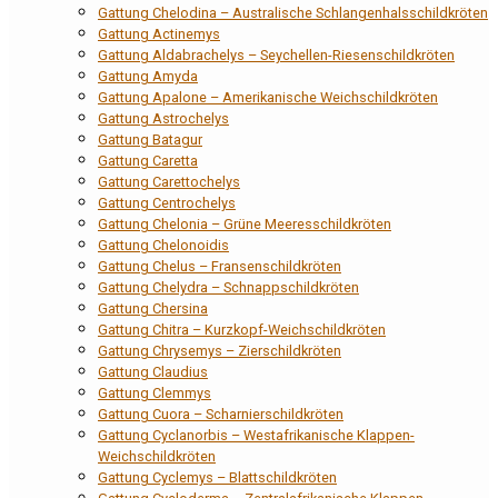
Gattung Chelodina – Australische Schlangenhalsschildkröten
Gattung Actinemys
Gattung Aldabrachelys – Seychellen-Riesenschildkröten
Gattung Amyda
Gattung Apalone – Amerikanische Weichschildkröten
Gattung Astrochelys
Gattung Batagur
Gattung Caretta
Gattung Carettochelys
Gattung Centrochelys
Gattung Chelonia – Grüne Meeresschildkröten
Gattung Chelonoidis
Gattung Chelus – Fransenschildkröten
Gattung Chelydra – Schnappschildkröten
Gattung Chersina
Gattung Chitra – Kurzkopf-Weichschildkröten
Gattung Chrysemys – Zierschildkröten
Gattung Claudius
Gattung Clemmys
Gattung Cuora – Scharnierschildkröten
Gattung Cyclanorbis – Westafrikanische Klappen-
Weichschildkröten
Gattung Cyclemys – Blattschildkröten