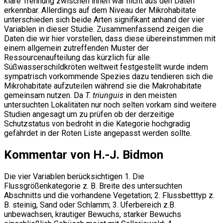
klare Trennung zwischen ihnen war nicht aus den Daten
erkennbar. Allerdings auf dem Niveau der Mikrohabitate
unterschieden sich beide Arten signifikant anhand der vier
Variablen in dieser Studie. Zusammenfassend zeigen die
Daten die wir hier vorstellen, dass diese übereinstimmen mit
einem allgemein zutreffenden Muster der
Ressourcenaufteilung das kürzlich für alle
Süßwasserschildkröten weltweit festgestellt wurde indem
sympatrisch vorkommende Spezies dazu tendieren sich die
Mikrohabitate aufzuteilen während sie die Makrohabitate
gemeinsam nutzen. Da
T. triunguis
in den meisten
untersuchten Lokalitäten nur noch selten vorkam sind weitere
Studien angesagt um zu prüfen ob der derzeitige
Schutzstatus von bedroht in die Kategorie hochgradig
gefährdet in der Roten Liste angepasst werden sollte.
Kommentar von H.-J. Bidmon
Die vier Variablen berücksichtigen 1. Die
Flussgrößenkategorie z. B. Breite des untersuchten
Abschnitts und die vorhandene Vegetation; 2. Flussbetttyp z.
B. steinig, Sand oder Schlamm; 3. Uferbereich z.B.
unbewachsen, krautiger Bewuchs, starker Bewuchs