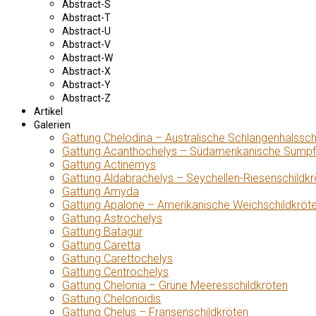
Abstract-S
Abstract-T
Abstract-U
Abstract-V
Abstract-W
Abstract-X
Abstract-Y
Abstract-Z
Artikel
Galerien
Gattung Chelodina – Australische Schlangenhalssch
Gattung Acanthochelys – Südamerikanische Sumpf
Gattung Actinemys
Gattung Aldabrachelys – Seychellen-Riesenschildkr
Gattung Amyda
Gattung Apalone – Amerikanische Weichschildkröt
Gattung Astrochelys
Gattung Batagur
Gattung Caretta
Gattung Carettochelys
Gattung Centrochelys
Gattung Chelonia – Grüne Meeresschildkröten
Gattung Chelonoidis
Gattung Chelus – Fransenschildkröten