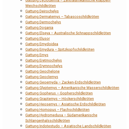
Gattung Cycloderma – Zentralafrikanische Klappen-
Weichschildkröten
Gattung Deirochelys
Gattung Dermatemys – Tabascoschildkröten
Gattung Dermochelys
Gattung Dogania
Gattung Elseya – Australische Schnappschildkröten
Gattung Elusor
Gattung Emydoidea
Gattung Emydura – Spitzkopfschildkröten
Gattung Emys
Gattung Eretmochelys
Gattung Erymnochelys
Gattung Geochelone
Gattung Geoclemys
Gattung Geoemyda – Zacken-Erdschildkröten
Gattung Glyptemys – Amerikanische Wasserschildkröten
Gattung Gopherus – Gopherschildkröten
Gattung Graptemys – Höckerschildkröten
Gattung Heosemys – Asiatische Erdschildkröten
Gattung Homopus – Flachschildkröten
Gattung Hydromedusa – Südamerikanische
Schlangenhalsschildkröten
Gattung Indotestudo – Asiatische Landschildkröten