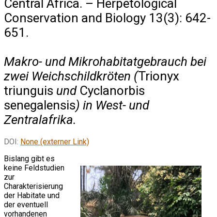
Central Africa. – Herpetological
Conservation and Biology 13(3): 642-
651.
Makro- und Mikrohabitatgebrauch bei
zwei Weichschildkröten (
Trionyx
triunguis
und
Cyclanorbis
senegalensis
) in West- und
Zentralafrika.
DOI:
None (externer Link)
Bislang gibt es
keine Feldstudien
zur
Charakterisierung
der Habitate und
der eventuell
vorhandenen