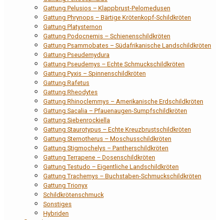
Gattung Pelusios – Klappbrust-Pelomedusen
Gattung Phrynops – Bärtige Krötenkopf-Schildkröten
Gattung Platysternon
Gattung Podocnemis – Schienenschildkröten
Gattung Psammobates – Südafrikanische Landschildkröten
Gattung Pseudemydura
Gattung Pseudemys – Echte Schmuckschildkröten
Gattung Pyxis – Spinnenschildkröten
Gattung Rafetus
Gattung Rheodytes
Gattung Rhinoclemmys – Amerikanische Erdschildkröten
Gattung Sacalia – Pfauenaugen-Sumpfschildkröten
Gattung Siebenrockiella
Gattung Staurotypus – Echte Kreuzbrustschildkröten
Gattung Sternotherus – Moschusschildkröten
Gattung Stigmochelys – Pantherschildkröten
Gattung Terrapene – Dosenschildkröten
Gattung Testudo – Eigentliche Landschildkröten
Gattung Trachemys – Buchstaben-Schmuckschildkröten
Gattung Trionyx
Schildkrötenschmuck
Sonstiges
Hybriden