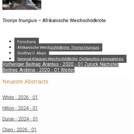
Trionyx triunguis
– Afrikanische Weichschildkröte
Forschung
Afrikanische Weichschildkröte, Trionyx triunguis
Godfrey C. Akani
Senegal-Klappen-Weichschildkröte, Cyclanorbis senegalensis
Vorheriger Beitrag: Arantes - 2020 - 01
Zurück
Nächster
Beitrag: Ardjima - 2020 - 01
Weiter
Neueste Abstracts
White - 2026 - 01
Hilton - 2024 - 01
Duran - 2024 - 01
Chen - 2026 - 01