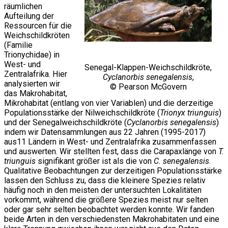
räumlichen
Aufteilung der
Ressourcen für die
Weichschildkröten
(Familie
Trionychidae) in
West- und
Senegal-Klappen-Weichschildkröte,
Zentralafrika. Hier
Cyclanorbis senegalensis
,
analysierten wir
© Pearson McGovern
das Makrohabitat,
Mikrohabitat (entlang von vier Variablen) und die derzeitige
Populationsstärke der Nilweichschildkröte (
Trionyx triunguis
)
und der Senegalweichschildkröte (
Cyclanorbis senegalensis
)
indem wir Datensammlungen aus 22 Jahren (1995-2017)
aus11 Ländern in West- und Zentralafrika zusammenfassen
und auswerten. Wir stellten fest, dass die Carapaxlänge von
T.
triunguis
signifikant größer ist als die von
C. senegalensis
.
Qualitative Beobachtungen zur derzeitigen Populationsstärke
lassen den Schluss zu, dass die kleinere Spezies relativ
häufig noch in den meisten der untersuchten Lokalitäten
vorkommt, während die größere Spezies meist nur selten
oder gar sehr selten beobachtet werden konnte. Wir fanden
beide Arten in den verschiedensten Makrohabitaten und eine