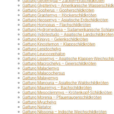
Gattung Geoemyda – Zacken-Erdschildkröten
Gattung Glyptemys – Amerikanische Wasserschildk
Gattung Gopherus – Gopherschildkröten
Gattung Graptemys – Höckerschildkröten
Gattung Heosemys – Asiatische Erdschildkröten
Gattung Homopus – Flachschildkröten
Gattung Hydromedusa – Südamerikanische Schlang
Gattung Indotestudo – Asiatische Landschildkröten
Gattung Kinixys – Gelenkschildkröten
Gattung Kinosternon – Klappschildkröten
Gattung Lepidochelys
Gattung Leucocephalon
Gattung Lissemys – Asiatische Klappen-Weichschil
Gattung Macrochelys – Geierschildkröten
Gattung Malaclemys
Gattung Malacochersus
Gattung Malayemys
Gattung Manouria – Asiatische Waldschildkröten
Gattung Mauremys – Bachschildkröten
Gattung Mesoclemmys – Krötenkopf-Schildkröten
Gattung Morenia – Pfauenaugenschildkröten
Gattung Myuchelys
Gattung Natator
Gattung Nilssonia – Indische Weichschildkröten