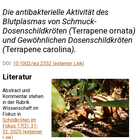
Die antibakterielle Aktivität des
Blutplasmas von Schmuck-
Dosenschildkröten (
Terrapene ornata
)
und Gewöhnlichen Dosenschildkröten
(
Terrapene carolina
).
DOI:
10.1002/jez.2352 (externer Link)
Literatur
Abstract und
Kommentar stehen
in der Rubrik
Wissenschaft im
Fokus
in
Schildkröten im
Fokus 17(2): 31-
32, 2020 (externer
Link)
.