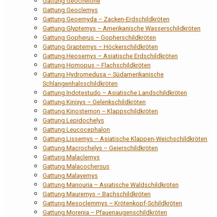
Gattung Geochelone
Gattung Geoclemys
Gattung Geoemyda – Zacken-Erdschildkröten
Gattung Glyptemys – Amerikanische Wasserschildkröten
Gattung Gopherus – Gopherschildkröten
Gattung Graptemys – Höckerschildkröten
Gattung Heosemys – Asiatische Erdschildkröten
Gattung Homopus – Flachschildkröten
Gattung Hydromedusa – Südamerikanische
Schlangenhalsschildkröten
Gattung Indotestudo – Asiatische Landschildkröten
Gattung Kinixys – Gelenkschildkröten
Gattung Kinosternon – Klappschildkröten
Gattung Lepidochelys
Gattung Leucocephalon
Gattung Lissemys – Asiatische Klappen-Weichschildkröten
Gattung Macrochelys – Geierschildkröten
Gattung Malaclemys
Gattung Malacochersus
Gattung Malayemys
Gattung Manouria – Asiatische Waldschildkröten
Gattung Mauremys – Bachschildkröten
Gattung Mesoclemmys – Krötenkopf-Schildkröten
Gattung Morenia – Pfauenaugenschildkröten