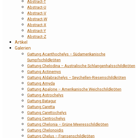
Abstract-T
Abstract-U
Abstract-V
Abstract-W
Abstract-X
Abstract-Y
Abstract-Z
Artikel
Galerien
Gattung Acanthochelys – Südamerikanische
Sumpfschildkröten
Gattung Chelodina – Australische Schlangenhalsschildkröten
Gattung Actinemys
Gattung Aldabrachelys – Seychellen-Riesenschildkröten
Gattung Amyda
Gattung Apalone – Amerikanische Weichschildkröten
Gattung Astrochelys
Gattung Batagur
Gattung Caretta
Gattung Carettochelys
Gattung Centrochelys
Gattung Chelonia – Grüne Meeresschildkröten
Gattung Chelonoidis
Gattung Chelus – Fransenschildkröten