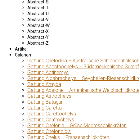
Abstract-S
Abstract-T
Abstract-U
Abstract-V
Abstract-W
Abstract-X
Abstract-Y
Abstract-Z
Artikel
Galerien
Gattung Chelodina – Australische Schlangenhalssch
Gattung Acanthochelys – Südamerikanische Sumpf
Gattung Actinemys
Gattung Aldabrachelys – Seychellen-Riesenschildkr
Gattung Amyda
Gattung Apalone – Amerikanische Weichschildkröt
Gattung Astrochelys
Gattung Batagur
Gattung Caretta
Gattung Carettochelys
Gattung Centrochelys
Gattung Chelonia – Grüne Meeresschildkröten
Gattung Chelonoidis
Gattung Chelus – Fransenschildkröten