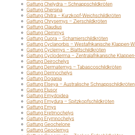
Gattung Chelydra – Schnappschildkröten
Gattung Chersina
Gattung Chitra – Kurzkopf-Weichschildkröten
Gattung Chrysemys – Zierschildkröten
Gattung Claudius
Gattung Clemmys
Gattung Cuora – Scharnierschildkröten
Gattung Cyclanorbis – Westafrikanische Klappen-W
Gattung Cyclemys – Blattschildkröten
Gattung Cycloderma – Zentralafrikanische Klappen
Gattung Deirochelys
Gattung Dermatemys – Tabascoschildkröten
Gattung Dermochelys
Gattung Dogania
Gattung Elseya – Australische Schnappschildkröten
Gattung Elusor
Gattung Emydoidea
Gattung Emydura – Spitzkopfschildkröten
Gattung Emys
Gattung Eretmochelys
Gattung Erymnochelys
Gattung Geochelone
Gattung Geoclemys