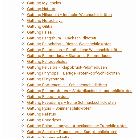
Gattung Myuchelys
Gattung Natator
Gattung Nilssonia – Indische Weichschildkröten
Gattung Notochelys
Gattung Orlitia
Gattung Palea
Gattung Pangshura – Dachschildkröten
Gattung Pelochelys – Riesen-Weichschildkröten
Gattung Pelodiscus – Fernöstliche Weichschildkröten
Gattung Pelomedusa – Starrbrust-Pelomedusen
Gattung Peltocephalus
Gattung Pelusios – Klappbrust-Pelomedusen
Gattung Phrynops – Bärtige Krötenkopf-Schildkröten
Gattung Platysternon
Gattung Podocnemis – Schienenschildkröten
Gattung Psammobates – Südafrikanische Landschildkröten
Gattung Pseudemydura
Gattung Pseudemys – Echte Schmuckschildkröten
Gattung Pyxis – Spinnenschildkröten
Gattung Rafetus
Gattung Rheodytes
Gattung Rhinoclemmys – Amerikanische Erdschildkröten
Gattung Sacalia – Pfauenaugen-Sumpfschildkröten
Gattung Siebenrockiella