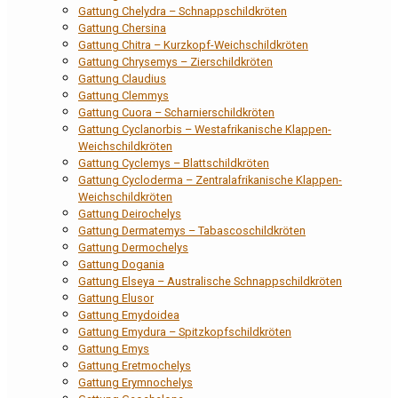
Gattung Chelydra – Schnappschildkröten
Gattung Chersina
Gattung Chitra – Kurzkopf-Weichschildkröten
Gattung Chrysemys – Zierschildkröten
Gattung Claudius
Gattung Clemmys
Gattung Cuora – Scharnierschildkröten
Gattung Cyclanorbis – Westafrikanische Klappen-
Weichschildkröten
Gattung Cyclemys – Blattschildkröten
Gattung Cycloderma – Zentralafrikanische Klappen-
Weichschildkröten
Gattung Deirochelys
Gattung Dermatemys – Tabascoschildkröten
Gattung Dermochelys
Gattung Dogania
Gattung Elseya – Australische Schnappschildkröten
Gattung Elusor
Gattung Emydoidea
Gattung Emydura – Spitzkopfschildkröten
Gattung Emys
Gattung Eretmochelys
Gattung Erymnochelys