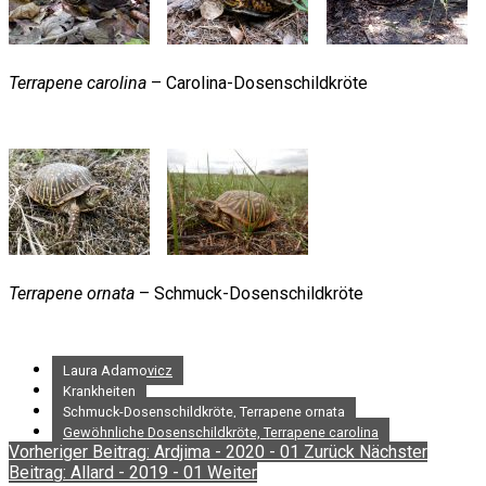
Terrapene carolina
– Carolina-Dosenschildkröte
Terrapene ornata
– Schmuck-Dosenschildkröte
Laura Adamovicz
Krankheiten
Schmuck-Dosenschildkröte, Terrapene ornata
Gewöhnliche Dosenschildkröte, Terrapene carolina
Vorheriger Beitrag: Ardjima - 2020 - 01
Zurück
Nächster
Beitrag: Allard - 2019 - 01
Weiter