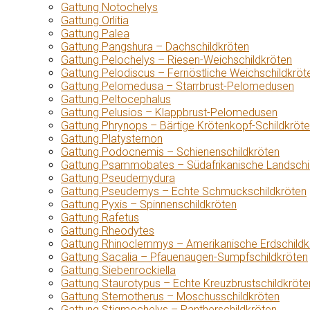
Gattung Notochelys
Gattung Orlitia
Gattung Palea
Gattung Pangshura – Dachschildkröten
Gattung Pelochelys – Riesen-Weichschildkröten
Gattung Pelodiscus – Fernöstliche Weichschildkröt
Gattung Pelomedusa – Starrbrust-Pelomedusen
Gattung Peltocephalus
Gattung Pelusios – Klappbrust-Pelomedusen
Gattung Phrynops – Bärtige Krötenkopf-Schildkröt
Gattung Platysternon
Gattung Podocnemis – Schienenschildkröten
Gattung Psammobates – Südafrikanische Landschi
Gattung Pseudemydura
Gattung Pseudemys – Echte Schmuckschildkröten
Gattung Pyxis – Spinnenschildkröten
Gattung Rafetus
Gattung Rheodytes
Gattung Rhinoclemmys – Amerikanische Erdschildk
Gattung Sacalia – Pfauenaugen-Sumpfschildkröten
Gattung Siebenrockiella
Gattung Staurotypus – Echte Kreuzbrustschildkröte
Gattung Sternotherus – Moschusschildkröten
Gattung Stigmochelys – Pantherschildkröten