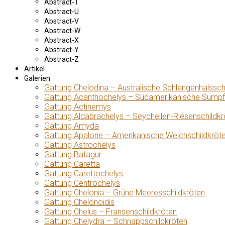
Abstract-T
Abstract-U
Abstract-V
Abstract-W
Abstract-X
Abstract-Y
Abstract-Z
Artikel
Galerien
Gattung Chelodina – Australische Schlangenhalssch
Gattung Acanthochelys – Südamerikanische Sumpf
Gattung Actinemys
Gattung Aldabrachelys – Seychellen-Riesenschildkr
Gattung Amyda
Gattung Apalone – Amerikanische Weichschildkröt
Gattung Astrochelys
Gattung Batagur
Gattung Caretta
Gattung Carettochelys
Gattung Centrochelys
Gattung Chelonia – Grüne Meeresschildkröten
Gattung Chelonoidis
Gattung Chelus – Fransenschildkröten
Gattung Chelydra – Schnappschildkröten