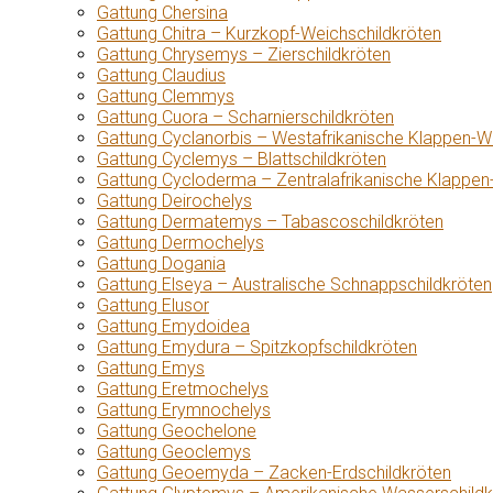
Gattung Chersina
Gattung Chitra – Kurzkopf-Weichschildkröten
Gattung Chrysemys – Zierschildkröten
Gattung Claudius
Gattung Clemmys
Gattung Cuora – Scharnierschildkröten
Gattung Cyclanorbis – Westafrikanische Klappen-W
Gattung Cyclemys – Blattschildkröten
Gattung Cycloderma – Zentralafrikanische Klappen
Gattung Deirochelys
Gattung Dermatemys – Tabascoschildkröten
Gattung Dermochelys
Gattung Dogania
Gattung Elseya – Australische Schnappschildkröten
Gattung Elusor
Gattung Emydoidea
Gattung Emydura – Spitzkopfschildkröten
Gattung Emys
Gattung Eretmochelys
Gattung Erymnochelys
Gattung Geochelone
Gattung Geoclemys
Gattung Geoemyda – Zacken-Erdschildkröten