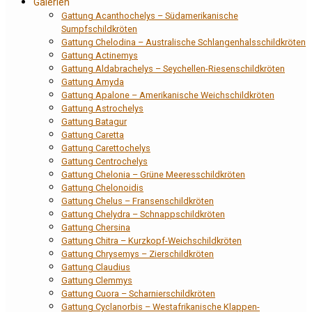
Galerien
Gattung Acanthochelys – Südamerikanische
Sumpfschildkröten
Gattung Chelodina – Australische Schlangenhalsschildkröten
Gattung Actinemys
Gattung Aldabrachelys – Seychellen-Riesenschildkröten
Gattung Amyda
Gattung Apalone – Amerikanische Weichschildkröten
Gattung Astrochelys
Gattung Batagur
Gattung Caretta
Gattung Carettochelys
Gattung Centrochelys
Gattung Chelonia – Grüne Meeresschildkröten
Gattung Chelonoidis
Gattung Chelus – Fransenschildkröten
Gattung Chelydra – Schnappschildkröten
Gattung Chersina
Gattung Chitra – Kurzkopf-Weichschildkröten
Gattung Chrysemys – Zierschildkröten
Gattung Claudius
Gattung Clemmys
Gattung Cuora – Scharnierschildkröten
Gattung Cyclanorbis – Westafrikanische Klappen-