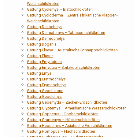
Weichschildkröten
Gattung Cyclemys – Blattschildkröten
Gattung Cycloderma – Zentralafrikanische Klappen-
Weichschildkröten
Gattung Deirochelys
Gattung Dermatemys – Tabascoschildkröten
Gattung Dermochelys
Gattung Dogania
Gattung Elseya – Australische Schnappschildkröten
Gattung Elusor
Gattung Emydoidea
Gattung Emydura – Spitzkopfschildkröten
Gattung Emys
Gattung Eretmochelys
Gattung Erymnochelys
Gattung Geochelone
Gattung Geoclemys
Gattung Geoemyda – Zacken-Erdschildkröten
Gattung Glyptemys – Amerikanische Wasserschildkröten
Gattung Gopherus – Gopherschildkröten
Gattung Graptemys – Höckerschildkröten
Gattung Heosemys – Asiatische Erdschildkröten
Gattung Homopus – Flachschildkröten