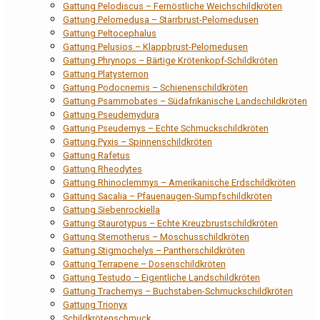
Gattung Pelodiscus – Fernöstliche Weichschildkröten
Gattung Pelomedusa – Starrbrust-Pelomedusen
Gattung Peltocephalus
Gattung Pelusios – Klappbrust-Pelomedusen
Gattung Phrynops – Bärtige Krötenkopf-Schildkröten
Gattung Platysternon
Gattung Podocnemis – Schienenschildkröten
Gattung Psammobates – Südafrikanische Landschildkröten
Gattung Pseudemydura
Gattung Pseudemys – Echte Schmuckschildkröten
Gattung Pyxis – Spinnenschildkröten
Gattung Rafetus
Gattung Rheodytes
Gattung Rhinoclemmys – Amerikanische Erdschildkröten
Gattung Sacalia – Pfauenaugen-Sumpfschildkröten
Gattung Siebenrockiella
Gattung Staurotypus – Echte Kreuzbrustschildkröten
Gattung Sternotherus – Moschusschildkröten
Gattung Stigmochelys – Pantherschildkröten
Gattung Terrapene – Dosenschildkröten
Gattung Testudo – Eigentliche Landschildkröten
Gattung Trachemys – Buchstaben-Schmuckschildkröten
Gattung Trionyx
Schildkrötenschmuck