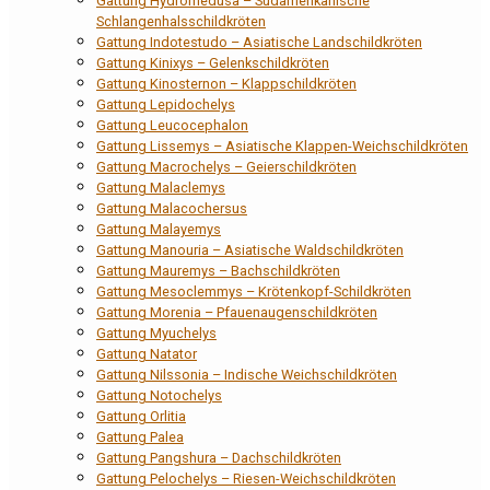
Gattung Hydromedusa – Südamerikanische
Schlangenhalsschildkröten
Gattung Indotestudo – Asiatische Landschildkröten
Gattung Kinixys – Gelenkschildkröten
Gattung Kinosternon – Klappschildkröten
Gattung Lepidochelys
Gattung Leucocephalon
Gattung Lissemys – Asiatische Klappen-Weichschildkröten
Gattung Macrochelys – Geierschildkröten
Gattung Malaclemys
Gattung Malacochersus
Gattung Malayemys
Gattung Manouria – Asiatische Waldschildkröten
Gattung Mauremys – Bachschildkröten
Gattung Mesoclemmys – Krötenkopf-Schildkröten
Gattung Morenia – Pfauenaugenschildkröten
Gattung Myuchelys
Gattung Natator
Gattung Nilssonia – Indische Weichschildkröten
Gattung Notochelys
Gattung Orlitia
Gattung Palea
Gattung Pangshura – Dachschildkröten
Gattung Pelochelys – Riesen-Weichschildkröten