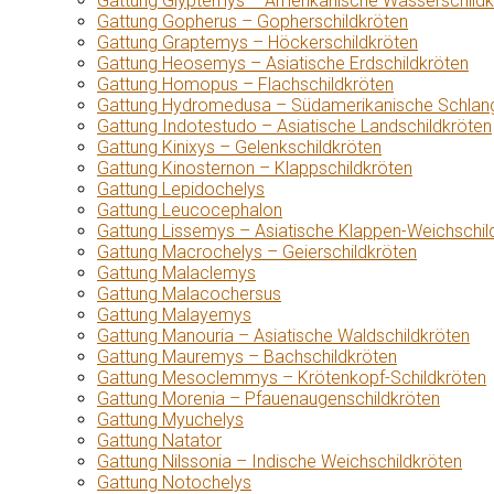
Gattung Glyptemys – Amerikanische Wasserschildk
Gattung Gopherus – Gopherschildkröten
Gattung Graptemys – Höckerschildkröten
Gattung Heosemys – Asiatische Erdschildkröten
Gattung Homopus – Flachschildkröten
Gattung Hydromedusa – Südamerikanische Schlang
Gattung Indotestudo – Asiatische Landschildkröten
Gattung Kinixys – Gelenkschildkröten
Gattung Kinosternon – Klappschildkröten
Gattung Lepidochelys
Gattung Leucocephalon
Gattung Lissemys – Asiatische Klappen-Weichschil
Gattung Macrochelys – Geierschildkröten
Gattung Malaclemys
Gattung Malacochersus
Gattung Malayemys
Gattung Manouria – Asiatische Waldschildkröten
Gattung Mauremys – Bachschildkröten
Gattung Mesoclemmys – Krötenkopf-Schildkröten
Gattung Morenia – Pfauenaugenschildkröten
Gattung Myuchelys
Gattung Natator
Gattung Nilssonia – Indische Weichschildkröten
Gattung Notochelys