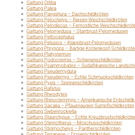
Gattung Orlitia
Gattung Palea
Gattung Pangshura – Dachschildkröten
Gattung Pelochelys – Riesen-Weichschildkröten
Gattung Pelodiscus – Fernöstliche Weichschildkröt
Gattung Pelomedusa – Starrbrust-Pelomedusen
Gattung Peltocephalus
Gattung Pelusios – Klappbrust-Pelomedusen
Gattung Phrynops – Bärtige Krötenkopf-Schildkröt
Gattung Platysternon
Gattung Podocnemis – Schienenschildkröten
Gattung Psammobates – Südafrikanische Landschi
Gattung Pseudemydura
Gattung Pseudemys – Echte Schmuckschildkröten
Gattung Pyxis – Spinnenschildkröten
Gattung Rafetus
Gattung Rheodytes
Gattung Rhinoclemmys – Amerikanische Erdschildk
Gattung Sacalia – Pfauenaugen-Sumpfschildkröten
Gattung Siebenrockiella
Gattung Staurotypus – Echte Kreuzbrustschildkröte
Gattung Sternotherus – Moschusschildkröten
Gattung Stigmochelys – Pantherschildkröten
Gattung Terrapene – Dosenschildkröten