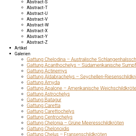
Abstract-S
Abstract-T
Abstract-U
Abstract-V
Abstract-W
Abstract-X
Abstract-Y
Abstract-Z
Artikel
Galerien
Gattung Chelodina – Australische Schlangenhalssch
Gattung Acanthochelys – Südamerikanische Sumpf
Gattung Actinemys
Gattung Aldabrachelys – Seychellen-Riesenschildkr
Gattung Amyda
Gattung Apalone – Amerikanische Weichschildkröt
Gattung Astrochelys
Gattung Batagur
Gattung Caretta
Gattung Carettochelys
Gattung Centrochelys
Gattung Chelonia – Grüne Meeresschildkröten
Gattung Chelonoidis
Gattung Chelus – Fransenschildkröten