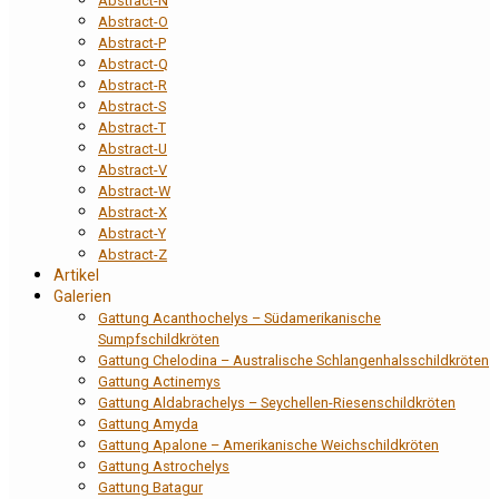
Abstract-N
Abstract-O
Abstract-P
Abstract-Q
Abstract-R
Abstract-S
Abstract-T
Abstract-U
Abstract-V
Abstract-W
Abstract-X
Abstract-Y
Abstract-Z
Artikel
Galerien
Gattung Acanthochelys – Südamerikanische
Sumpfschildkröten
Gattung Chelodina – Australische Schlangenhalsschildkröten
Gattung Actinemys
Gattung Aldabrachelys – Seychellen-Riesenschildkröten
Gattung Amyda
Gattung Apalone – Amerikanische Weichschildkröten
Gattung Astrochelys
Gattung Batagur