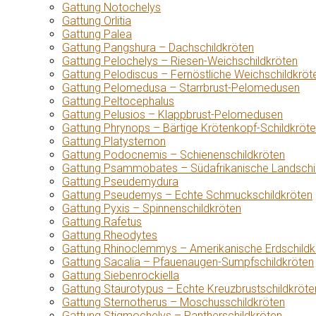
Gattung Notochelys
Gattung Orlitia
Gattung Palea
Gattung Pangshura – Dachschildkröten
Gattung Pelochelys – Riesen-Weichschildkröten
Gattung Pelodiscus – Fernöstliche Weichschildkröt
Gattung Pelomedusa – Starrbrust-Pelomedusen
Gattung Peltocephalus
Gattung Pelusios – Klappbrust-Pelomedusen
Gattung Phrynops – Bärtige Krötenkopf-Schildkröt
Gattung Platysternon
Gattung Podocnemis – Schienenschildkröten
Gattung Psammobates – Südafrikanische Landschi
Gattung Pseudemydura
Gattung Pseudemys – Echte Schmuckschildkröten
Gattung Pyxis – Spinnenschildkröten
Gattung Rafetus
Gattung Rheodytes
Gattung Rhinoclemmys – Amerikanische Erdschildk
Gattung Sacalia – Pfauenaugen-Sumpfschildkröten
Gattung Siebenrockiella
Gattung Staurotypus – Echte Kreuzbrustschildkröte
Gattung Sternotherus – Moschusschildkröten
Gattung Stigmochelys – Pantherschildkröten