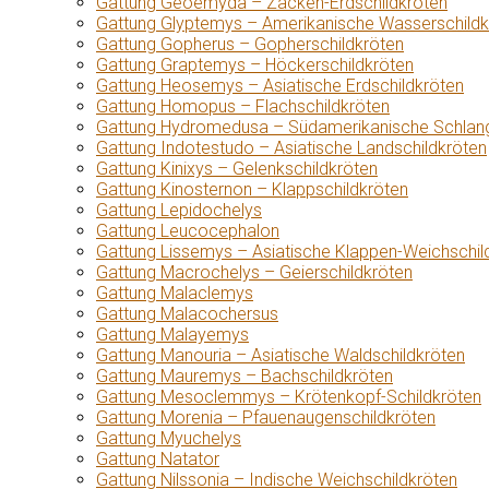
Gattung Geoemyda – Zacken-Erdschildkröten
Gattung Glyptemys – Amerikanische Wasserschildk
Gattung Gopherus – Gopherschildkröten
Gattung Graptemys – Höckerschildkröten
Gattung Heosemys – Asiatische Erdschildkröten
Gattung Homopus – Flachschildkröten
Gattung Hydromedusa – Südamerikanische Schlang
Gattung Indotestudo – Asiatische Landschildkröten
Gattung Kinixys – Gelenkschildkröten
Gattung Kinosternon – Klappschildkröten
Gattung Lepidochelys
Gattung Leucocephalon
Gattung Lissemys – Asiatische Klappen-Weichschil
Gattung Macrochelys – Geierschildkröten
Gattung Malaclemys
Gattung Malacochersus
Gattung Malayemys
Gattung Manouria – Asiatische Waldschildkröten
Gattung Mauremys – Bachschildkröten
Gattung Mesoclemmys – Krötenkopf-Schildkröten
Gattung Morenia – Pfauenaugenschildkröten
Gattung Myuchelys
Gattung Natator
Gattung Nilssonia – Indische Weichschildkröten