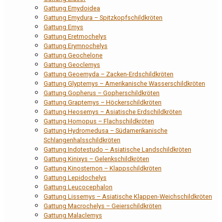
Gattung Emydoidea
Gattung Emydura – Spitzkopfschildkröten
Gattung Emys
Gattung Eretmochelys
Gattung Erymnochelys
Gattung Geochelone
Gattung Geoclemys
Gattung Geoemyda – Zacken-Erdschildkröten
Gattung Glyptemys – Amerikanische Wasserschildkröten
Gattung Gopherus – Gopherschildkröten
Gattung Graptemys – Höckerschildkröten
Gattung Heosemys – Asiatische Erdschildkröten
Gattung Homopus – Flachschildkröten
Gattung Hydromedusa – Südamerikanische
Schlangenhalsschildkröten
Gattung Indotestudo – Asiatische Landschildkröten
Gattung Kinixys – Gelenkschildkröten
Gattung Kinosternon – Klappschildkröten
Gattung Lepidochelys
Gattung Leucocephalon
Gattung Lissemys – Asiatische Klappen-Weichschildkröten
Gattung Macrochelys – Geierschildkröten
Gattung Malaclemys