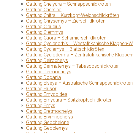
Gattung Chelydra – Schnappschildkröten
Gattung Chersina
Gattung Chitra – Kurzkopf-Weichschildkröten
Gattung Chrysemys – Zierschildkröten
Gattung Claudius
Gattung Clemmys
Gattung Cuora – Scharnierschildkröten
Gattung Cyclanorbis – Westafrikanische Klappen-W
Gattung Cyclemys – Blattschildkröten
Gattung Cycloderma – Zentralafrikanische Klappen
Gattung Deirochelys
Gattung Dermatemys – Tabascoschildkröten
Gattung Dermochelys
Gattung Dogania
Gattung Elseya – Australische Schnappschildkröten
Gattung Elusor
Gattung Emydoidea
Gattung Emydura – Spitzkopfschildkröten
Gattung Emys
Gattung Eretmochelys
Gattung Erymnochelys
Gattung Geochelone
Gattung Geoclemys