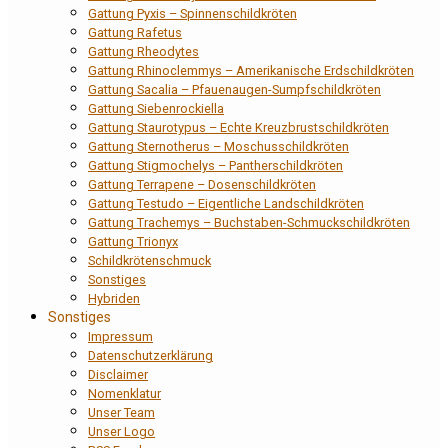
Gattung Pyxis – Spinnenschildkröten
Gattung Rafetus
Gattung Rheodytes
Gattung Rhinoclemmys – Amerikanische Erdschildkröten
Gattung Sacalia – Pfauenaugen-Sumpfschildkröten
Gattung Siebenrockiella
Gattung Staurotypus – Echte Kreuzbrustschildkröten
Gattung Sternotherus – Moschusschildkröten
Gattung Stigmochelys – Pantherschildkröten
Gattung Terrapene – Dosenschildkröten
Gattung Testudo – Eigentliche Landschildkröten
Gattung Trachemys – Buchstaben-Schmuckschildkröten
Gattung Trionyx
Schildkrötenschmuck
Sonstiges
Hybriden
Sonstiges
Impressum
Datenschutzerklärung
Disclaimer
Nomenklatur
Unser Team
Unser Logo