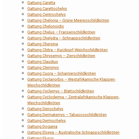
Gattung Caretta
Gattung Carettochelys
Gattung Centrochelys
Gattung Chelonia – Grüne Meeresschildkröten
Gattung Chelonoidis
Gattung Chelus – Fransenschildkröten
Gattung Chelydra – Schnappschildkröten
Gattung Chersina
Gattung Chitra – Kurzkopf-Weichschildkröten
Gattung Chrysemys – Zierschildkröten
Gattung Claudius
Gattung Clemmys
Gattung Cuora – Scharnierschildkröten
Gattung Cyclanorbis – Westafrikanische Klappen-
Weichschildkröten
Gattung Cyclemys – Blattschildkröten
Gattung Cycloderma – Zentralafrikanische Klappen-
Weichschildkröten
Gattung Deirochelys
Gattung Dermatemys – Tabascoschildkröten
Gattung Dermochelys
Gattung Dogania
Gattung Elseya – Australische Schnappschildkröten
Gattung Elusor