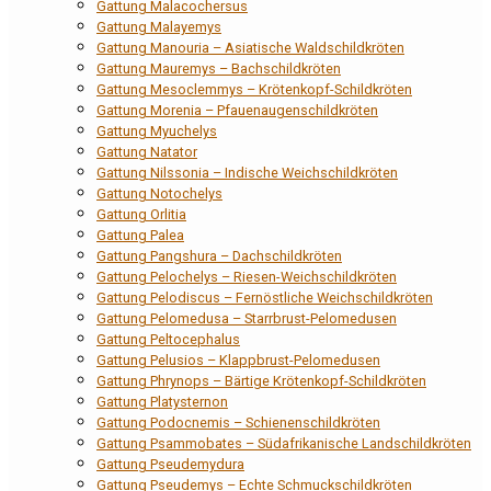
Gattung Malacochersus
Gattung Malayemys
Gattung Manouria – Asiatische Waldschildkröten
Gattung Mauremys – Bachschildkröten
Gattung Mesoclemmys – Krötenkopf-Schildkröten
Gattung Morenia – Pfauenaugenschildkröten
Gattung Myuchelys
Gattung Natator
Gattung Nilssonia – Indische Weichschildkröten
Gattung Notochelys
Gattung Orlitia
Gattung Palea
Gattung Pangshura – Dachschildkröten
Gattung Pelochelys – Riesen-Weichschildkröten
Gattung Pelodiscus – Fernöstliche Weichschildkröten
Gattung Pelomedusa – Starrbrust-Pelomedusen
Gattung Peltocephalus
Gattung Pelusios – Klappbrust-Pelomedusen
Gattung Phrynops – Bärtige Krötenkopf-Schildkröten
Gattung Platysternon
Gattung Podocnemis – Schienenschildkröten
Gattung Psammobates – Südafrikanische Landschildkröten
Gattung Pseudemydura
Gattung Pseudemys – Echte Schmuckschildkröten